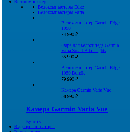
Велокомпьютеры
Велокомпьютеры Edge
Велокомпьютеры Varia
Велокомпьютер Garmin Edge
1050
74 990
₽
Фара для велосипеда Garmin
Varia Smart Bike Lights
HL500+TL300
35 990
₽
Велокомпьютер Garmin Edge
1050 Bundle
79 990
₽
Камера Garmin Varia Vue
58 990
₽
Камера Garmin Varia Vue
Купить
Видеорегистраторы
Экшн-камеры