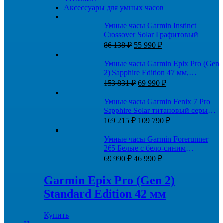
Аксессуары для умных часов
Умные часы Garmin Instinct
Crossover Solar Графитовый
Первоначальная
Текущая
86 138
₽
55 990
₽
цена
цена:
составляла
55
Умные часы Garmin Epix Pro (Gen
86
990 ₽.
2) Sapphire Edition 47 мм,
138 ₽.
Первоначальная
Текущая
титановый, угольно-серый DLC,
153 831
₽
69 990
₽
цена
цена:
черный кожаный ремешок
составляла
69
Умные часы Garmin Fenix 7 Pro
153
990 ₽.
Sapphire Solar титановый серый с
831 ₽.
Первоначальная
Текущая
коричневым кожаным ремешком
169 215
₽
109 790
₽
цена
цена:
составляла
109
Умные часы Garmin Forerunner
169
790 ₽.
265 Белые с бело-синим
215 ₽.
Первоначальная
Текущая
ремешком
69 990
₽
46 990
₽
цена
цена:
составляла
46
Garmin Epix Pro (Gen 2)
69
990 ₽.
Standard Edition 42 мм
990 ₽.
Купить