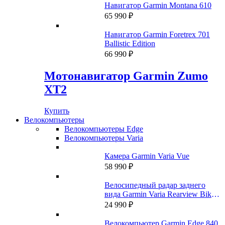
составляла
53
Навигатор Garmin Montana 610
69
990 ₽.
65 990
₽
990 ₽.
Навигатор Garmin Foretrex 701
Ballistic Edition
66 990
₽
Мотонавигатор Garmin Zumo
XT2
Купить
Велокомпьютеры
Велокомпьютеры Edge
Велокомпьютеры Varia
Камера Garmin Varia Vue
58 990
₽
Велосипедный радар заднего
вида Garmin Varia Rearview Bike
Radar RTL500
24 990
₽
Велокомпьютер Garmin Edge 840