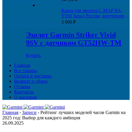
Карта для эхолота C-MAP RS-
Y050 Запад России, внутренние
пути
3 000
₽
Эхолот Garmin Striker Vivid
9SV с датчиком GT52HW-TM
Купить
Главная
Все товары
Оплата и доставка
Возврат и обмен
Отзывы
Контакты
О магазине
Главная
›
Записи
›
Рейтинг лучших моделей часов Garmin на
2025 год: Выбор для каждого амбиция
26.09.2025