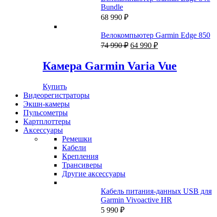
Bundle
68 990
₽
Велокомпьютер Garmin Edge 850
Первоначальная
Текущая
74 990
₽
64 990
₽
цена
цена:
составляла
64
Камера Garmin Varia Vue
74
990 ₽.
990 ₽.
Купить
Видеорегистраторы
Экшн-камеры
Пульсометры
Картплоттеры
Аксессуары
Ремешки
Кабели
Крепления
Трансиверы
Другие аксессуары
Кабель питания-данных USB для
Garmin Vivoactive HR
5 990
₽