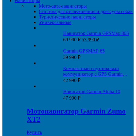
Навигаторы
Мото-авто-навигаторы
Система для отслеживания и дрессуры собак
Туристические навигаторы
Универсальные
Навигатор Garmin GPSMap 86S
Первоначальная
Текущая
69 990
₽
53 990
₽
цена
цена:
составляла
53
Garmin GPSMAP 65
69
990 ₽.
39 990
₽
990 ₽.
Компактный спутниковый
коммуникатор c GPS Garmin
inReach Mini 2 Огненно-красный
42 990
₽
Навигатор Garmin Alpha 10
47 990
₽
Мотонавигатор Garmin Zumo
XT2
Купить