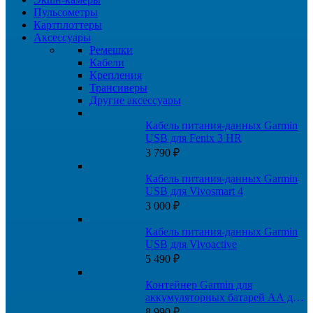
Пульсометры
Картплоттеры
Аксессуары
Ремешки
Кабели
Крепления
Трансиверы
Другие аксессуары
Кабель питания-данных Garmin
USB для Fenix 3 HR
3 790
₽
Кабель питания-данных Garmin
USB для Vivosmart 4
3 000
₽
Кабель питания-данных Garmin
USB для Vivoactive
5 490
₽
Контейнер Garmin для
аккумуляторных батарей AA для
Montana 700, 750
8 990
₽