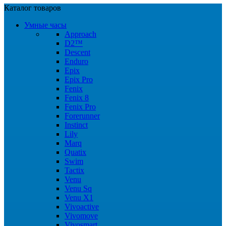
Каталог товаров
Умные часы
Approach
D2™
Descent
Enduro
Epix
Epix Pro
Fenix
Fenix 8
Fenix Pro
Forerunner
Instinct
Lily
Marq
Quatix
Swim
Tactix
Venu
Venu Sq
Venu X1
Vivoactive
Vivomove
Vivosmart