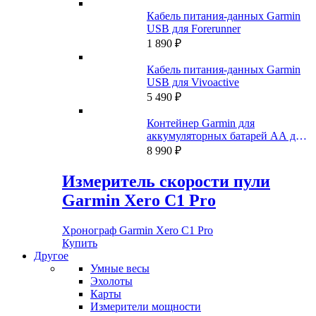
Кабель питания-данных Garmin
USB для Forerunner
1 890
₽
Кабель питания-данных Garmin
USB для Vivoactive
5 490
₽
Контейнер Garmin для
аккумуляторных батарей AA для
Montana 700, 750
8 990
₽
Измеритель скорости пули
Garmin Xero C1 Pro
Хронограф Garmin Xero C1 Pro
Купить
Другое
Умные весы
Эхолоты
Карты
Измерители мощности