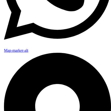
Map-marker-alt