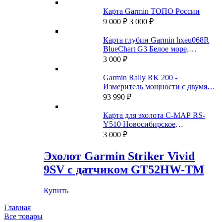
Карта Garmin ТОПО России
Первоначальная
Текущая
9 000
₽
3 000
₽
цена
цена:
составляла
3
Карта глубин Garmin hxeu068R
9
000 ₽.
BlueChart G3 Белое море,
000 ₽.
Баренцево море
3 000
₽
Garmin Rally RK 200 -
Измеритель мощности с двумя
датчиками
93 990
₽
Карта для эхолота C-MAP RS-
Y510 Новосибирское
водохранилище и Новосибирск-
3 000
₽
Томск
Эхолот Garmin Striker Vivid
9SV с датчиком GT52HW-TM
Купить
Главная
Все товары