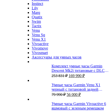
Instinct
Lily
Marq
Quatix
Swim
Tactix
Venu
Venu Sq
Venu X1
Vivoactive
Vivomove
Vivosmart
Аксессуары для умных часов
Комплект умные часы Garmin
Descent Mk2i титановые с DLC-
Первоначальная
Текущая
покрытием и черным титановым
253 831
₽
169 990
₽
цена
цена:
ремешком + датчик Descent T1
составляла
169
Умные часы Garmin Venu X1
253
990 ₽.
черный с титановой задней
831 ₽.
Первоначальная
Текущая
крышкой и черным нейлоновым
79 990
₽
56 000
₽
цена
цена:
ремешком
составляла
56
Умные часы Garmin Vivoactive 6
79
000 ₽.
яшмовый с зеленым ремешком