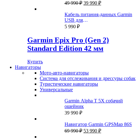
990 ₽.
Первоначальная
Текущая
49 990
₽
39 990
₽
цена
цена:
составляла
39
Кабель питания-данных Garmin
49
990 ₽.
USB для
990 ₽.
Fenix/Quatix/Tactix/Forerunner/Venu
5 990
₽
Garmin Epix Pro (Gen 2)
Standard Edition 42 мм
Купить
Навигаторы
Мото-авто-навигаторы
Система для отслеживания и дрессуры собак
Туристические навигаторы
Универсальные
Garmin Alpha T 5X собачий
ошейник
39 990
₽
Навигатор Garmin GPSMap 86S
Первоначальная
Текущая
69 990
₽
53 990
₽
цена
цена: