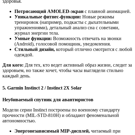
здоровья.
Потрясающий AMOLED-экран
с плавной анимацией.
Уникальные фитнес-функции:
Новые режимы
тренировок (например, подкасты с дыхательными
упражнениями), детальный анализ сна с советами,
журнал энергии тела.
Умные функции:
Возможность отвечать на звонки
(Android), голосовой помощник, уведомления.
Стильный дизайн,
который отлично смотрится с любой
одеждой.
Для кого:
Для тех, кто ведет активный образ жизни, следит за
здоровьем, но также хочет, чтобы часы выглядели стильно
каждый день.
5. Garmin Instinct 2 / Instinct 2X Solar
Неубиваемый спутник для авантюристов
Модели серии Instinct построены по военному стандарту
прочности (MIL-STD-810H) и обладают феноменальной
автономностью.
Энергонезависимый MIP-дисплей,
читаемый при