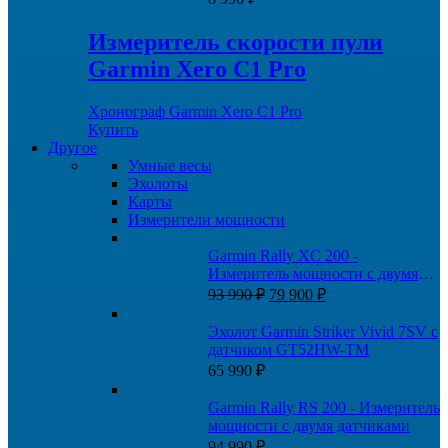
Измеритель скорости пули
Garmin Xero C1 Pro
Хронограф Garmin Xero C1 Pro
Купить
Другое
Умные весы
Эхолоты
Карты
Измерители мощности
Garmin Rally XC 200 -
Измеритель мощности с двумя
Первоначальная
Текущая
датчиками
93 990
₽
79 900
₽
цена
цена:
составляла
79
Эхолот Garmin Striker Vivid 7SV с
93
900 ₽.
датчиком GT52HW-TM
990 ₽.
65 990
₽
Garmin Rally RS 200 - Измеритель
мощности с двумя датчиками
94 990
₽