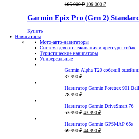
118
044 ₽.
Первоначальная
Текущая
195 000
₽
109 000
₽
529 ₽.
цена
цена:
составляла
109
Garmin Epix Pro (Gen 2) Standard
195
000 ₽.
000 ₽.
Купить
Навигаторы
Мото-авто-навигаторы
Система для отслеживания и дрессуры собак
Туристические навигаторы
Универсальные
Garmin Alpha T20 собачий ошейни
37 990
₽
Навигатор Garmin Foretrex 901 Balli
78 990
₽
Навигатор Garmin DriveSmart 76
Первоначальная
Текущая
53 990
₽
43 990
₽
цена
цена:
составляла
43
Навигатор Garmin GPSMAP 65s
53
990 ₽.
Первоначальная
Текущая
69 990
₽
44 990
₽
990 ₽.
цена
цена: