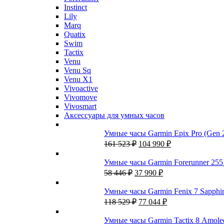
Instinct
Lily
Marq
Quatix
Swim
Tactix
Venu
Venu Sq
Venu X1
Vivoactive
Vivomove
Vivosmart
Аксессуары для умных часов
Умные часы Garmin Epix Pro (Gen 
Первоначальная
Текущая
161 523
₽
104 990
₽
цена
цена:
составляла
104
Умные часы Garmin Forerunner 25
161
990 ₽.
Первоначальная
Текущая
58 446
₽
37 990
₽
523 ₽.
цена
цена:
составляла
37
Умные часы Garmin Fenix 7 Sapph
58
990 ₽.
Первоначальная
Текущая
118 529
₽
77 044
₽
446 ₽.
цена
цена:
составляла
77
Умные часы Garmin Tactix 8 Amoled