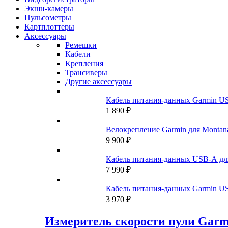
Экшн-камеры
Пульсометры
Картплоттеры
Аксессуары
Ремешки
Кабели
Крепления
Трансиверы
Другие аксессуары
Кабель питания-данных Garmin US
1 890
₽
Велокрепление Garmin для Montana
9 900
₽
Кабель питания-данных USB-A дл
7 990
₽
Кабель питания-данных Garmin US
3 970
₽
Измеритель скорости пули Garm