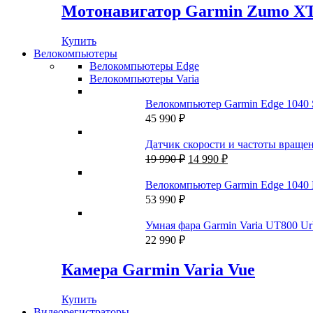
составляла
44
Мотонавигатор Garmin Zumo X
69
990 ₽.
990 ₽.
Купить
Велокомпьютеры
Велокомпьютеры Edge
Велокомпьютеры Varia
Велокомпьютер Garmin Edge 1040 
45 990
₽
Датчик скорости и частоты вращени
Первоначальная
Текущая
19 990
₽
14 990
₽
цена
цена:
составляла
14
Велокомпьютер Garmin Edge 1040 
19
990 ₽.
53 990
₽
990 ₽.
Умная фара Garmin Varia UT800 Urb
22 990
₽
Камера Garmin Varia Vue
Купить
Видеорегистраторы