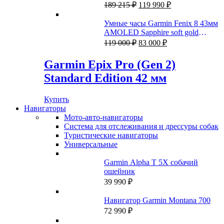
292 ₽.
Первоначальная
Текущая
покрытием и черным ремешком
189 215
₽
119 990
₽
цена
цена:
составляла
119
Умные часы Garmin Fenix 8 43мм
189
990 ₽.
AMOLED Sapphire soft gold
215 ₽.
Первоначальная
Текущая
stainless steel с кожаным и
119 000
₽
83 000
₽
цена
цена:
силиконовым ремешками
составляла
83
Garmin Epix Pro (Gen 2)
119
000 ₽.
Standard Edition 42 мм
000 ₽.
Купить
Навигаторы
Мото-авто-навигаторы
Система для отслеживания и дрессуры собак
Туристические навигаторы
Универсальные
Garmin Alpha T 5X собачий
ошейник
39 990
₽
Навигатор Garmin Montana 700
72 990
₽