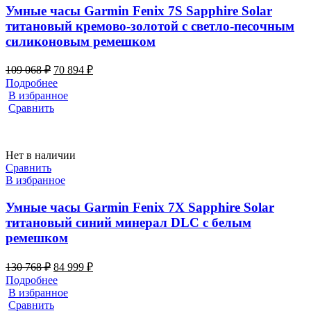
Умные часы Garmin Fenix 7S Sapphire Solar
титановый кремово-золотой с светло-песочным
силиконовым ремешком
Первоначальная
Текущая
109 068
₽
70 894
₽
цена
цена:
Подробнее
составляла
70
В избранное
109
894 ₽.
Сравнить
068 ₽.
Нет в наличии
Сравнить
В избранное
Умные часы Garmin Fenix 7X Sapphire Solar
титановый синий минерал DLC с белым
ремешком
Первоначальная
Текущая
130 768
₽
84 999
₽
цена
цена:
Подробнее
составляла
84
В избранное
130
999 ₽.
Сравнить