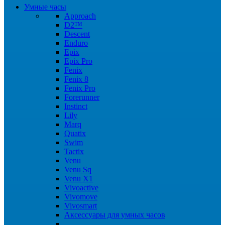
Умные часы
Approach
D2™
Descent
Enduro
Epix
Epix Pro
Fenix
Fenix 8
Fenix Pro
Forerunner
Instinct
Lily
Marq
Quatix
Swim
Tactix
Venu
Venu Sq
Venu X1
Vivoactive
Vivomove
Vivosmart
Аксессуары для умных часов