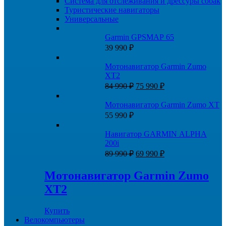
Система для отслеживания и дрессуры собак
Туристические навигаторы
Универсальные
Garmin GPSMAP 65
39 990
₽
Мотонавигатор Garmin Zumo
XT2
Первоначальная
Текущая
84 990
₽
75 990
₽
цена
цена:
составляла
75
Мотонавигатор Garmin Zumo XT
84
990 ₽.
55 990
₽
990 ₽.
Навигатор GARMIN ALPHA
200i
Первоначальная
Текущая
89 990
₽
69 990
₽
цена
цена:
составляла
69
Мотонавигатор Garmin Zumo
89
990 ₽.
XT2
990 ₽.
Купить
Велокомпьютеры