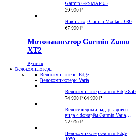
Garmin GPSMAP 65
39 990
₽
Навигатор Garmin Montana 680
67 990
₽
Мотонавигатор Garmin Zumo
XT2
Купить
Велокомпьютеры
Велокомпьютеры Edge
Велокомпьютеры Varia
Велокомпьютер Garmin Edge 850
Первоначальная
Текущая
74 990
₽
64 990
₽
цена
цена:
составляла
64
Велосипедный радар заднего
74
990 ₽.
вида с фонарём Garmin Varia
990 ₽.
RTL515 (A04024)
22 990
₽
Велокомпьютер Garmin Edge
1050