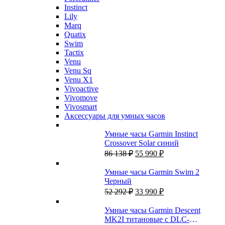
Instinct
Lily
Marq
Quatix
Swim
Tactix
Venu
Venu Sq
Venu X1
Vivoactive
Vivomove
Vivosmart
Аксессуары для умных часов
Умные часы Garmin Instinct
Crossover Solar синий
Первоначальная
Текущая
86 138
₽
55 990
₽
цена
цена:
составляла
55
Умные часы Garmin Swim 2
86
990 ₽.
Черный
138 ₽.
Первоначальная
Текущая
52 292
₽
33 990
₽
цена
цена:
составляла
33
Умные часы Garmin Descent
52
990 ₽.
MK2I титановые с DLC-