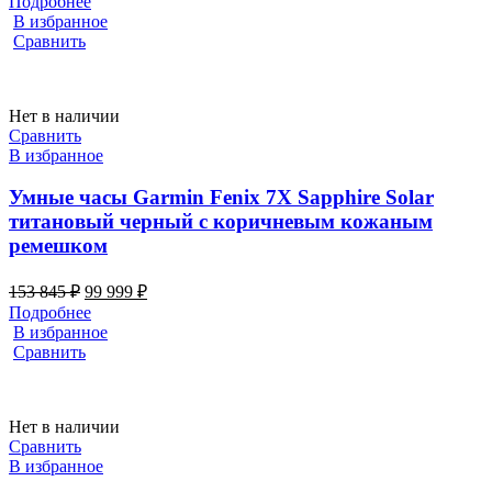
Подробнее
составляла
79
В избранное
121
044 ₽.
Сравнить
606 ₽.
Нет в наличии
Сравнить
В избранное
Умные часы Garmin Fenix 7X Sapphire Solar
титановый черный с коричневым кожаным
ремешком
Первоначальная
Текущая
153 845
₽
99 999
₽
цена
цена:
Подробнее
составляла
99
В избранное
153
999 ₽.
Сравнить
845 ₽.
Нет в наличии
Сравнить
В избранное