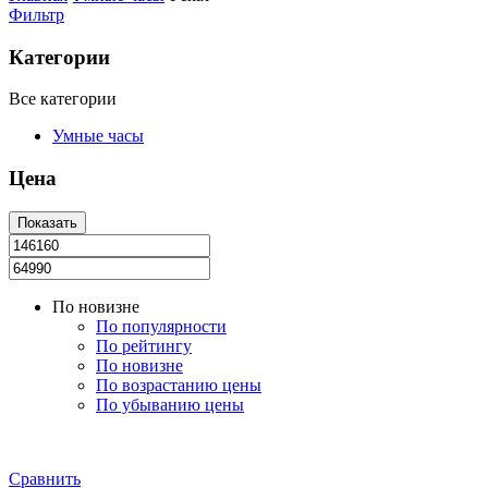
Фильтр
Категории
Все категории
Умные часы
Цена
Показать
Минимальная
Максимальная
цена
цена
По новизне
По популярности
По рейтингу
По новизне
По возрастанию цены
По убыванию цены
Сравнить