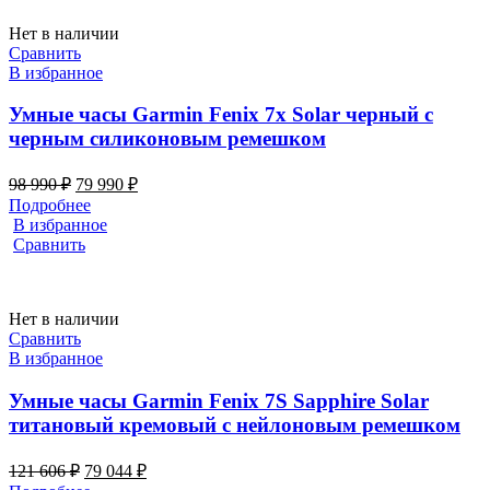
Нет в наличии
Сравнить
В избранное
Умные часы Garmin Fenix 7x Solar черный с
черным силиконовым ремешком
Первоначальная
Текущая
98 990
₽
79 990
₽
цена
цена:
Подробнее
составляла
79
В избранное
98
990 ₽.
Сравнить
990 ₽.
Нет в наличии
Сравнить
В избранное
Умные часы Garmin Fenix 7S Sapphire Solar
титановый кремовый с нейлоновым ремешком
Первоначальная
Текущая
121 606
₽
79 044
₽
цена
цена: