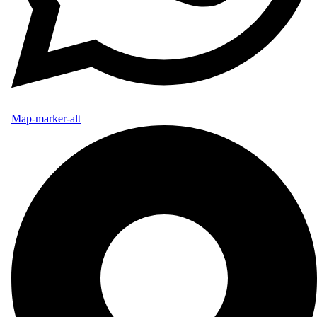
Map-marker-alt