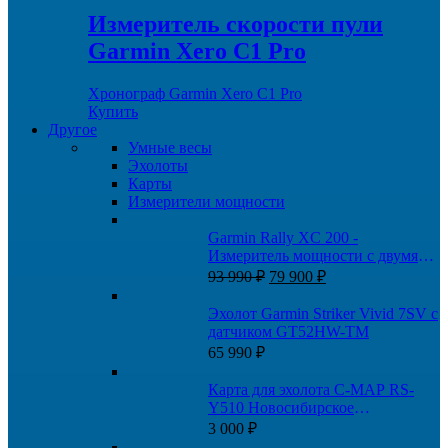
Измеритель скорости пули
Garmin Xero C1 Pro
Хронограф Garmin Xero C1 Pro
Купить
Другое
Умные весы
Эхолоты
Карты
Измерители мощности
Garmin Rally XC 200 -
Измеритель мощности с двумя
Первоначальная
Текущая
датчиками
93 990
₽
79 900
₽
цена
цена:
составляла
79
Эхолот Garmin Striker Vivid 7SV с
93
900 ₽.
датчиком GT52HW-TM
990 ₽.
65 990
₽
Карта для эхолота C-MAP RS-
Y510 Новосибирское
водохранилище и Новосибирск-
3 000
₽
Томск