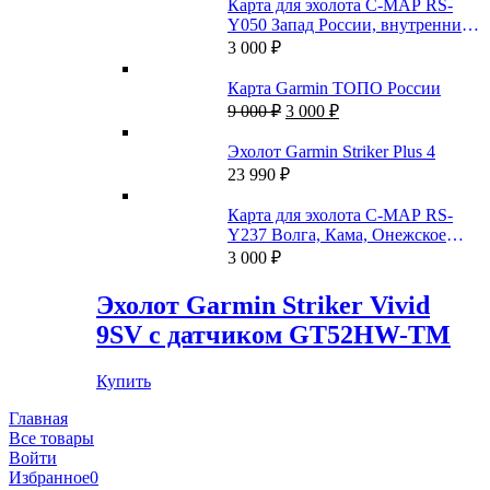
Карта для эхолота C-MAP RS-
Y050 Запад России, внутренние
пути
3 000
₽
Карта Garmin ТОПО России
Первоначальная
Текущая
9 000
₽
3 000
₽
цена
цена:
составляла
3
Эхолот Garmin Striker Plus 4
9
000 ₽.
23 990
₽
000 ₽.
Карта для эхолота C-MAP RS-
Y237 Волга, Кама, Онежское
озеро, и каналы
3 000
₽
Эхолот Garmin Striker Vivid
9SV с датчиком GT52HW-TM
Купить
Главная
Все товары
Войти
Избранное
0