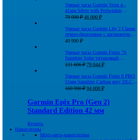
Умные часы Garmin Venu 4 -
41мм Silver with Periwinkle
Первоначальная
Текущая
Silicone Band
79 990
₽
46 000
₽
цена
цена:
составляла
46
Умные часы Garmin Lily 2 Classic
79
000 ₽.
темно-бронзовые с шелковичным
990 ₽.
кожаным ремешком
40 990
₽
Умные часы Garmin Fenix 7S
Sapphire Solar титановый
Первоначальная
Текущая
кремовый с нейлоновым
121 606
₽
79 044
₽
цена
цена:
ремешком
составляла
79
Умные часы Garmin Fenix 8 PRO
121
044 ₽.
51мм Sapphire Carbon grey DLC
606 ₽.
Первоначальная
Текущая
titanium with Chestnut leather band
169 990
₽
94 000
₽
цена
цена:
составляла
94
Garmin Epix Pro (Gen 2)
169
000 ₽.
Standard Edition 42 мм
990 ₽.
Купить
Навигаторы
Мото-авто-навигаторы