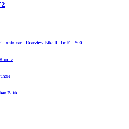
T2
Garmin Varia Rearview Bike Radar RTL500
Bundle
undle
an Edition