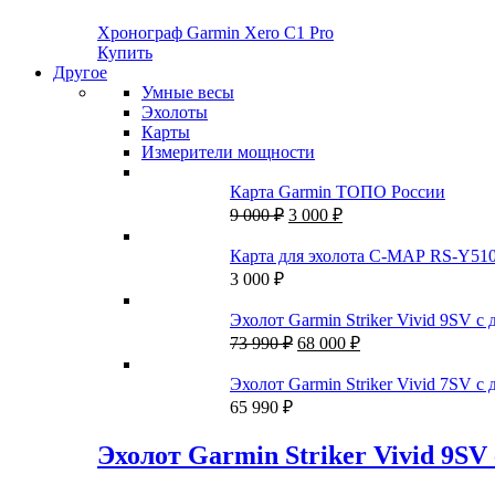
Хронограф Garmin Xero C1 Pro
Купить
Другое
Умные весы
Эхолоты
Карты
Измерители мощности
Карта Garmin ТОПО России
Первоначальная
Текущая
9 000
₽
3 000
₽
цена
цена:
составляла
3
Карта для эхолота C-MAP RS-Y51
9
000 ₽.
3 000
₽
000 ₽.
Эхолот Garmin Striker Vivid 9SV
Первоначальная
Текущая
73 990
₽
68 000
₽
цена
цена:
составляла
68
Эхолот Garmin Striker Vivid 7SV
73
000 ₽.
65 990
₽
990 ₽.
Эхолот Garmin Striker Vivid 9