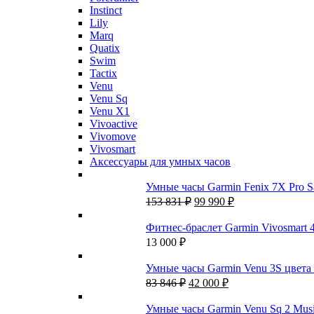
Instinct
Lily
Marq
Quatix
Swim
Tactix
Venu
Venu Sq
Venu X1
Vivoactive
Vivomove
Vivosmart
Аксессуары для умных часов
Умные часы Garmin Fenix 7X Pro S
Первоначальная
Текущая
153 831
₽
99 990
₽
цена
цена:
составляла
99
Фитнес-браслет Garmin Vivosmart 
153
990 ₽.
13 000
₽
831 ₽.
Умные часы Garmin Venu 3S цвета 
Первоначальная
Текущая
83 846
₽
42 000
₽
цена
цена:
составляла
42
Умные часы Garmin Venu Sq 2 Musi