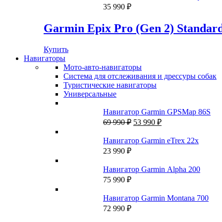
83
000 ₽.
35 990
₽
846 ₽.
Garmin Epix Pro (Gen 2) Standard
Купить
Навигаторы
Мото-авто-навигаторы
Система для отслеживания и дрессуры собак
Туристические навигаторы
Универсальные
Навигатор Garmin GPSMap 86S
Первоначальная
Текущая
69 990
₽
53 990
₽
цена
цена:
составляла
53
Навигатор Garmin eTrex 22x
69
990 ₽.
23 990
₽
990 ₽.
Навигатор Garmin Alpha 200
75 990
₽
Навигатор Garmin Montana 700
72 990
₽