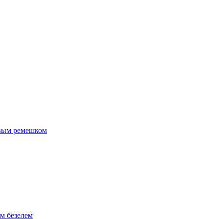
евым ремешком
м безелем