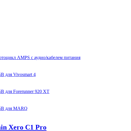
отоцикл AMPS с аудио/кабелем питания
B для Vivosmart 4
B для Forerunner 920 XT
USB для MARQ
in Xero C1 Pro