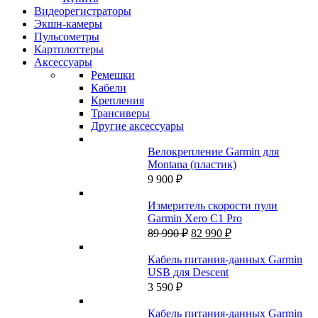
Видеорегистраторы
Экшн-камеры
Пульсометры
Картплоттеры
Аксессуары
Ремешки
Кабели
Крепления
Трансиверы
Другие аксессуары
Велокрепление Garmin для
Montana (пластик)
9 900
₽
Измеритель скорости пули
Garmin Xero C1 Pro
Первоначальная
Текущая
89 990
₽
82 990
₽
цена
цена:
составляла
82
Кабель питания-данных Garmin
89
990 ₽.
USB для Descent
990 ₽.
3 590
₽
Кабель питания-данных Garmin