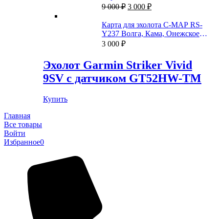
Первоначальная
Текущая
9 000
₽
3 000
₽
цена
цена:
составляла
3
Карта для эхолота C-MAP RS-
9
000 ₽.
Y237 Волга, Кама, Онежское
000 ₽.
озеро, и каналы
3 000
₽
Эхолот Garmin Striker Vivid
9SV с датчиком GT52HW-TM
Купить
Главная
Все товары
Войти
Избранное
0