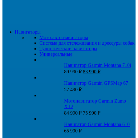
Навигаторы
Мото-авто-навигаторы
Система для отслеживания и дрессуры собак
Туристические навигаторы
Универсальные
Навигатор Garmin Montana 710i
Первоначальная
Текущая
89 990
₽
83 990
₽
цена
цена:
составляла
83
Навигатор Garmin GPSMap 67
89
990 ₽.
57 490
₽
990 ₽.
Мотонавигатор Garmin Zumo
XT2
Первоначальная
Текущая
84 990
₽
75 990
₽
цена
цена:
составляла
75
Навигатор Garmin Montana 610
84
990 ₽.
65 990
₽
990 ₽.