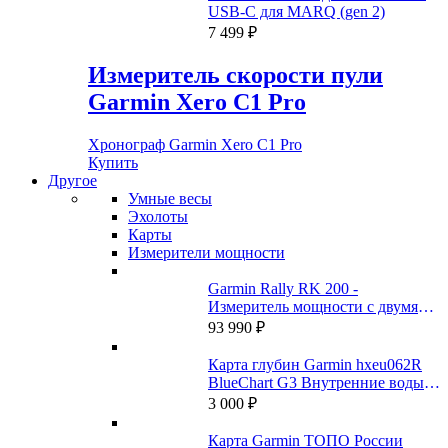
USB-C для MARQ (gen 2)
7 499
₽
Измеритель скорости пули
Garmin Xero C1 Pro
Хронограф Garmin Xero C1 Pro
Купить
Другое
Умные весы
Эхолоты
Карты
Измерители мощности
Garmin Rally RK 200 -
Измеритель мощности с двумя
датчиками
93 990
₽
Карта глубин Garmin hxeu062R
BlueChart G3 Внутренние воды
России
3 000
₽
Карта Garmin ТОПО России