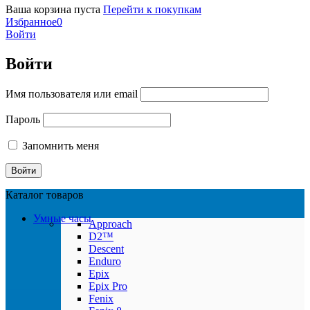
Ваша корзина пуста
Перейти к покупкам
Избранное
0
Войти
Войти
Имя пользователя или email
Пароль
Запомнить меня
Каталог товаров
Умные часы
Approach
D2™
Descent
Enduro
Epix
Epix Pro
Fenix