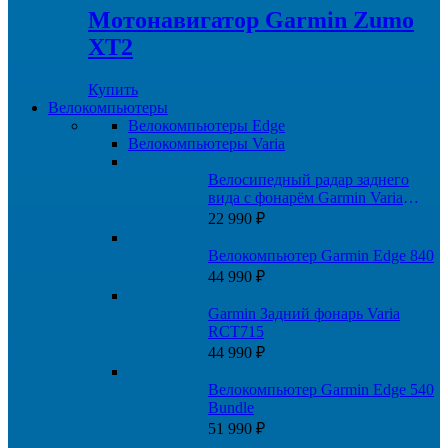
Мотонавигатор Garmin Zumo
XT2
Купить
Велокомпьютеры
Велокомпьютеры Edge
Велокомпьютеры Varia
Велосипедный радар заднего
вида с фонарём Garmin Varia
RTL515 (A04024)
22 990
₽
Велокомпьютер Garmin Edge 840
44 990
₽
Garmin Задний фонарь Varia
RCT715
44 990
₽
Велокомпьютер Garmin Edge 540
Bundle
51 990
₽