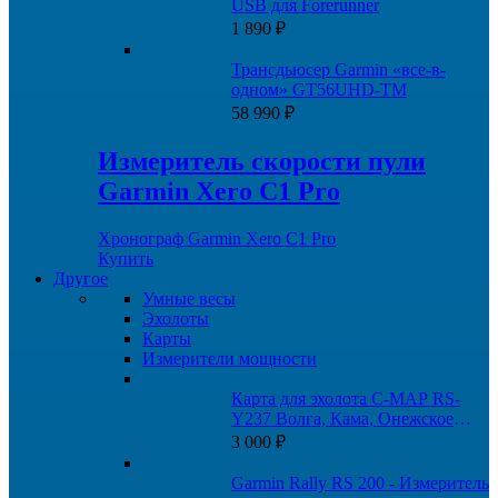
USB для Forerunner
1 890
₽
Трансдьюсер Garmin «все-в-
одном» GT56UHD-TM
58 990
₽
Измеритель скорости пули
Garmin Xero C1 Pro
Хронограф Garmin Xero C1 Pro
Купить
Другое
Умные весы
Эхолоты
Карты
Измерители мощности
Карта для эхолота C-MAP RS-
Y237 Волга, Кама, Онежское
озеро, и каналы
3 000
₽
Garmin Rally RS 200 - Измеритель