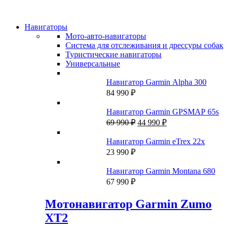
Навигаторы
Мото-авто-навигаторы
Система для отслеживания и дрессуры собак
Туристические навигаторы
Универсальные
Навигатор Garmin Alpha 300
84 990
₽
Навигатор Garmin GPSMAP 65s
Первоначальная
Текущая
69 990
₽
44 990
₽
цена
цена:
составляла
44
Навигатор Garmin eTrex 22x
69
990 ₽.
23 990
₽
990 ₽.
Навигатор Garmin Montana 680
67 990
₽
Мотонавигатор Garmin Zumo
XT2