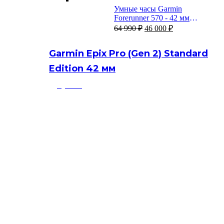
составляла
39
Умные часы Garmin
49
990 ₽.
Forerunner 570 - 42 мм
990 ₽.
Первоначальная
Текущая
Малиновый алюминий с
64 990
₽
46 000
₽
цена
цена:
полупрозрачным ремешком
составляла
46
цвета слоновая кость/манго
Garmin Epix Pro (Gen 2) Standard
64
000 ₽.
990 ₽.
Edition 42 мм
Купить