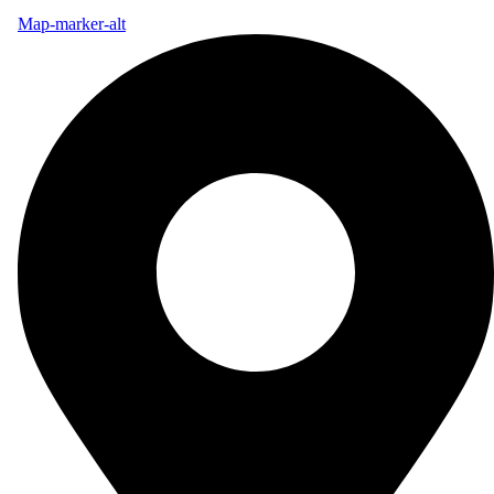
Map-marker-alt