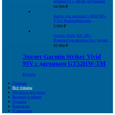
мощности с двумя датчиками
94 990
₽
Карта для эхолота C-MAP RS-
Y510 Новосибирское
водохранилище и Новосибирск-
3 000
₽
Томск
Garmin Rally RK 200 -
Измеритель мощности с двумя
датчиками
93 990
₽
Эхолот Garmin Striker Vivid
9SV с датчиком GT52HW-TM
Купить
Главная
Все товары
Оплата и доставка
Возврат и обмен
Отзывы
Контакты
О магазине