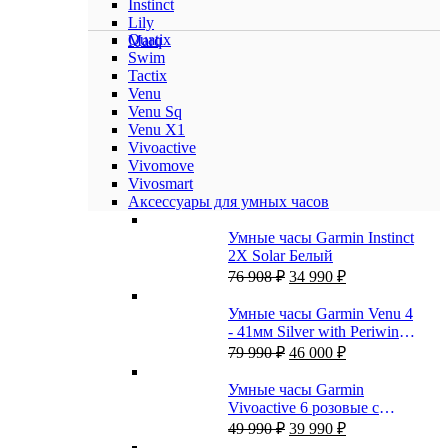
Instinct
Lily
Quatix
Marq
Swim
Tactix
Venu
Venu Sq
Venu X1
Vivoactive
Vivomove
Vivosmart
Аксессуары для умных часов
Умные часы Garmin Instinct
2X Solar Белый
Первоначальная
Текущая
76 908
₽
34 990
₽
цена
цена:
составляла
34
Умные часы Garmin Venu 4
76
990 ₽.
- 41мм Silver with Periwinkle
908 ₽.
Первоначальная
Текущая
Silicone Band
79 990
₽
46 000
₽
цена
цена:
составляла
46
Умные часы Garmin
79
000 ₽.
Vivoactive 6 розовые с
990 ₽.
Первоначальная
Текущая
розовым ремешком
49 990
₽
39 990
₽
цена
цена: