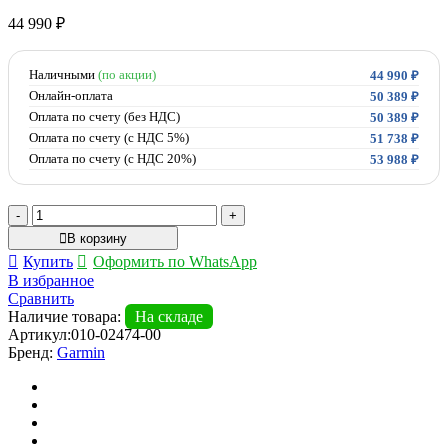
44 990
₽
Наличными
(по акции)
44 990
₽
Онлайн-оплата
50 389
₽
Оплата по счету (без НДС)
50 389
₽
Оплата по счету (с НДС 5%)
51 738
₽
Оплата по счету (с НДС 20%)
53 988
₽
Количество
товара
В корзину
Garmin
Купить
Оформить по WhatsApp
Задний
В избранное
фонарь
Сравнить
Varia
Наличие товара:
На складе
RCT715
Артикул:
010-02474-00
Бренд:
Garmin