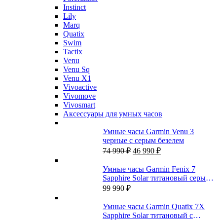
Instinct
Lily
Marq
Quatix
Swim
Tactix
Venu
Venu Sq
Venu X1
Vivoactive
Vivomove
Vivosmart
Аксессуары для умных часов
Умные часы Garmin Venu 3
черные с серым безелем
Первоначальная
Текущая
74 990
₽
46 990
₽
цена
цена:
составляла
46
Умные часы Garmin Fenix 7
74
990 ₽.
Sapphire Solar титановый серый с
990 ₽.
коричневым кожаным ремешком
99 990
₽
Умные часы Garmin Quatix 7X
Sapphire Solar титановый с