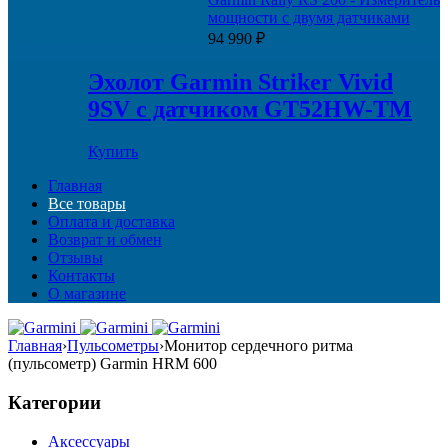
мощности с двумя датчиками
94 990
₽
Эхолот Garmin Striker Vivid
9SV с датчиком GT52HW-TM
Купить
Главная
Все товары
Оплата и доставка
Возврат и обмен
Отзывы
Контакты
О магазине
Главная
›
Пульсометры
›
Монитор сердечного ритма
(пульсометр) Garmin HRM 600
Категории
Аксессуары