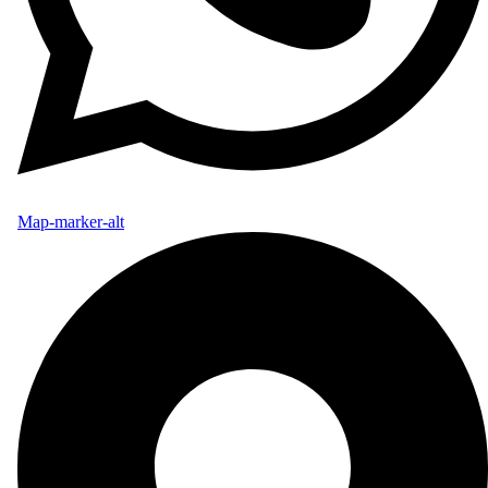
Map-marker-alt