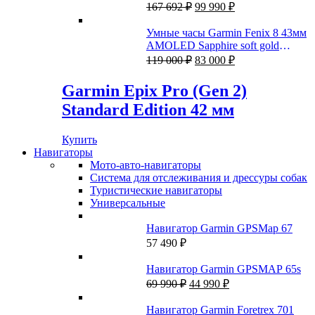
Первоначальная
Текущая
серебристым титановым
167 692
₽
99 990
₽
цена
цена:
браслетом
составляла
99
Умные часы Garmin Fenix 8 43мм
167
990 ₽.
AMOLED Sapphire soft gold
692 ₽.
Первоначальная
Текущая
stainless steel с кожаным и
119 000
₽
83 000
₽
цена
цена:
силиконовым ремешками
составляла
83
Garmin Epix Pro (Gen 2)
119
000 ₽.
Standard Edition 42 мм
000 ₽.
Купить
Навигаторы
Мото-авто-навигаторы
Система для отслеживания и дрессуры собак
Туристические навигаторы
Универсальные
Навигатор Garmin GPSMap 67
57 490
₽
Навигатор Garmin GPSMAP 65s
Первоначальная
Текущая
69 990
₽
44 990
₽
цена
цена:
составляла
44
Навигатор Garmin Foretrex 701