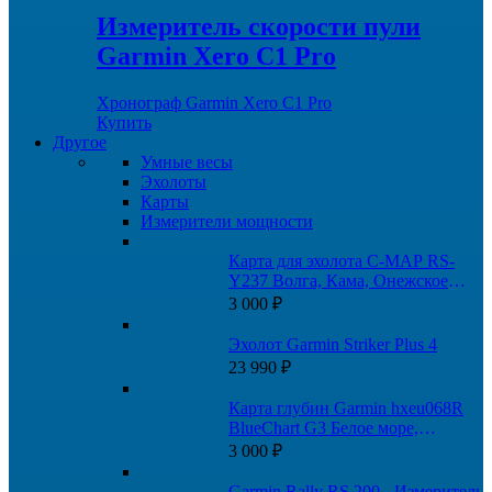
Измеритель скорости пули
Garmin Xero C1 Pro
Хронограф Garmin Xero C1 Pro
Купить
Другое
Умные весы
Эхолоты
Карты
Измерители мощности
Карта для эхолота C-MAP RS-
Y237 Волга, Кама, Онежское
озеро, и каналы
3 000
₽
Эхолот Garmin Striker Plus 4
23 990
₽
Карта глубин Garmin hxeu068R
BlueChart G3 Белое море,
Баренцево море
3 000
₽
Garmin Rally RS 200 - Измеритель