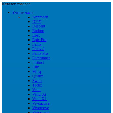
Каталог товаров
Умные часы
Approach
D2™
Descent
Enduro
Epix
Epix Pro
Fenix
Fenix 8
Fenix Pro
Forerunner
Instinct
Lily
Marq
Quatix
Swim
Tactix
Venu
Venu Sq
Venu X1
Vivoactive
Vivomove
Vivosmart