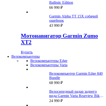
69
990 ₽.
Ballistic Edition
990 ₽.
66 990
₽
Garmin Alpha TT 15X собачий
ошейник
43 990
₽
Мотонавигатор Garmin Zumo
XT2
Купить
Велокомпьютеры
Велокомпьютеры Edge
Велокомпьютеры Varia
Велокомпьютер Garmin Edge 840
Bundle
68 990
₽
Велосипедный радар заднего
вида Garmin Varia Rearview Bike
Radar RTL500
24 990
₽