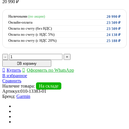
20 990
₽
Наличными
(по акции)
20 990
₽
Онлайн-оплата
23 509
₽
Оплата по счету (без НДС)
23 509
₽
Оплата по счету (с НДС 5%)
24 138
₽
Оплата по счету (с НДС 20%)
25 188
₽
Количество
товара
В корзину
Монитор
Купить
Оформить по WhatsApp
сердечного
В избранное
ритма
Сравнить
(пульсометр)
Наличие товара:
На складе
Garmin
Артикул:
010-13383-01
HRM
Бренд:
Garmin
600