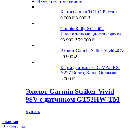
Измерители мощности
Карта Garmin ТОПО России
Первоначальная
Текущая
9 000
₽
3 000
₽
цена
цена:
составляла
3
Garmin Rally XC 200 -
9
000 ₽.
Измеритель мощности с двумя
000 ₽.
Первоначальная
Текущая
датчиками
93 990
₽
79 900
₽
цена
цена:
составляла
79
Эхолот Garmin Striker Vivid 4CV
93
900 ₽.
29 990
₽
990 ₽.
Карта для эхолота C-MAP RS-
Y237 Волга, Кама, Онежское
озеро, и каналы
3 000
₽
Эхолот Garmin Striker Vivid
9SV с датчиком GT52HW-TM
Купить
Главная
Все товары