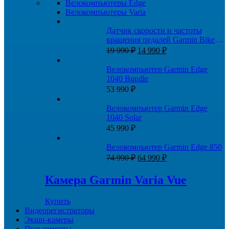
Велокомпьютеры Edge
Велокомпьютеры Varia
Датчик скорости и частоты
вращения педалей Garmin Bike
Первоначальная
Текущая
Speed Sensor 2 и Cadence Sensor 2
19 990
₽
14 990
₽
цена
цена:
составляла
14
Велокомпьютер Garmin Edge
19
990 ₽.
1040 Bundle
990 ₽.
53 990
₽
Велокомпьютер Garmin Edge
1040 Solar
45 990
₽
Велокомпьютер Garmin Edge 850
Первоначальная
Текущая
74 990
₽
64 990
₽
цена
цена:
составляла
64
Камера Garmin Varia Vue
74
990 ₽.
990 ₽.
Купить
Видеорегистраторы
Экшн-камеры
Пульсометры