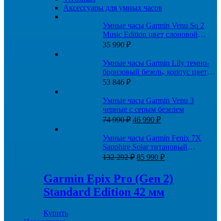
Аксессуары для умных часов
Умные часы Garmin Venu Sq 2
Music Edition цвет слоновой
кости с персиково-золотым
35 990
₽
алюминиевым безелем
Умные часы Garmin Lily темно-
бронзовый безель, корпус цвета
Paloma и итальянский кожаный
53 846
₽
ремешок
Умные часы Garmin Venu 3
черные с серым безелем
Первоначальная
Текущая
74 990
₽
46 990
₽
цена
цена:
составляла
46
Умные часы Garmin Fenix 7X
74
990 ₽.
Sapphire Solar титановый
990 ₽.
Первоначальная
Текущая
угольно-серый DLC с
132 292
₽
85 990
₽
цена
цена:
силиконовым ремешком
составляла
85
Garmin Epix Pro (Gen 2)
132
990 ₽.
Standard Edition 42 мм
292 ₽.
Купить