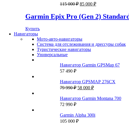
253
990 ₽.
Первоначальная
Текущая
115 000
₽
85 000
₽
831 ₽.
цена
цена:
составляла
85
Garmin Epix Pro (Gen 2) Standard
115
000 ₽.
000 ₽.
Купить
Навигаторы
Мото-авто-навигаторы
Система для отслеживания и дрессуры собак
Туристические навигаторы
Универсальные
Навигатор Garmin GPSMap 67
57 490
₽
Навигатор GPSMAP 276CX
Первоначальная
Текущая
79 990
₽
58 000
₽
цена
цена:
составляла
58
Навигатор Garmin Montana 700
79
000 ₽.
72 990
₽
990 ₽.
Garmin Alpha 300i
105 000
₽