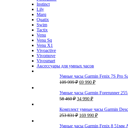
Instinct
Lily
Marq
Quatix
Swim
Tactix
Venu
Venu Sq
Venu X1
Vivoactive
Vivomove
Vivosmart
Аксессуары для умных часов
Умные часы Garmin Fenix 7S Pro S
Первоначальная
Текущая
109 999
₽
69 990
₽
цена
цена:
составляла
69
Умные часы Garmin Forerunner 25
109
990 ₽.
Первоначальная
Текущая
58 460
₽
34 990
₽
999 ₽.
цена
цена:
составляла
34
Комплект умные часы Garmin Desc
58
990 ₽.
Первоначальная
Текущая
253 831
₽
169 990
₽
460 ₽.
цена
цена:
составляла
169
Умные часы Garmin Fenix 8 51мм A