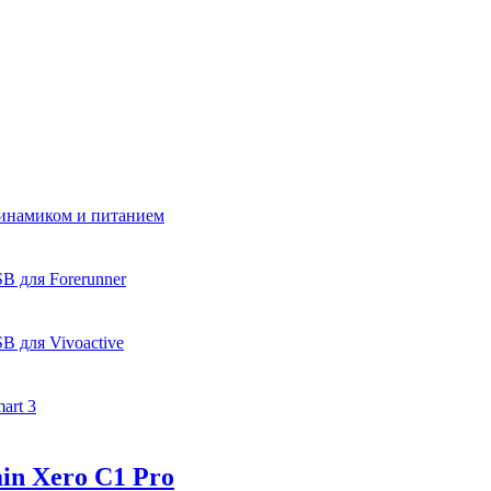
динамиком и питанием
B для Forerunner
B для Vivoactive
art 3
in Xero C1 Pro