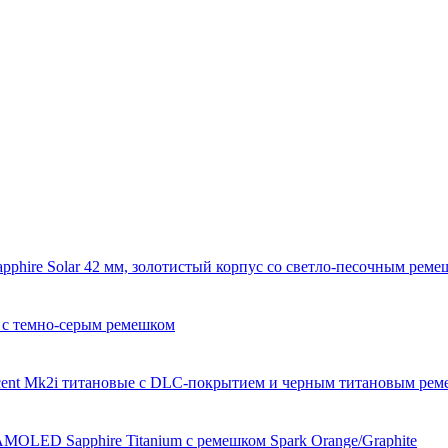
apphire Solar 42 мм, золотистый корпус со светло-песочным рем
5 с темно-серым ремешком
ent Mk2i титановые с DLC-покрытием и черным титановым реме
MOLED Sapphire Titanium с ремешком Spark Orange/Graphite