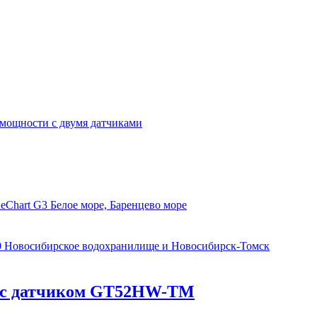
 мощности с двумя датчиками
eChart G3 Белое море, Баренцево море
0 Новосибирское водохранилище и Новосибирск-Томск
SV с датчиком GT52HW-TM