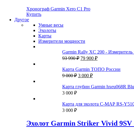
Хронограф Garmin Xero C1 Pro
Купить
Другое
Умные весы
Эхолоты
Карты
Измерители мощности
Garmin Rally XC 200 - Измеритель
Первоначальная
Текущая
93 990
₽
79 900
₽
цена
цена:
составляла
79
Карта Garmin ТОПО России
93
900 ₽.
Первоначальная
Текущая
9 000
₽
3 000
₽
990 ₽.
цена
цена:
составляла
3
Карта глубин Garmin hxeu068R Blu
9
000 ₽.
3 000
₽
000 ₽.
Карта для эхолота C-MAP RS-Y51
3 000
₽
Эхолот Garmin Striker Vivid 9