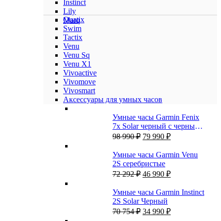
Instinct
Lily
Quatix
Marq
Swim
Tactix
Venu
Venu Sq
Venu X1
Vivoactive
Vivomove
Vivosmart
Аксессуары для умных часов
Умные часы Garmin Fenix
7x Solar черный с черным
Первоначальная
Текущая
силиконовым ремешком
98 990
₽
79 990
₽
цена
цена:
составляла
79
Умные часы Garmin Venu
98
990 ₽.
2S серебристые
990 ₽.
Первоначальная
Текущая
72 292
₽
46 990
₽
цена
цена:
составляла
46
Умные часы Garmin Instinct
72
990 ₽.
2S Solar Черный
292 ₽.
Первоначальная
Текущая
70 754
₽
34 990
₽
цена
цена: