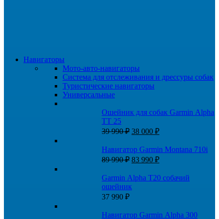
Навигаторы
Мото-авто-навигаторы
Система для отслеживания и дрессуры собак
Туристические навигаторы
Универсальные
Ошейник для собак Garmin Alpha
TT 25
Первоначальная
Текущая
39 990
₽
38 000
₽
цена
цена:
составляла
38
Навигатор Garmin Montana 710i
39
000 ₽.
Первоначальная
Текущая
89 990
₽
83 990
₽
990 ₽.
цена
цена:
составляла
83
Garmin Alpha T20 собачий
89
990 ₽.
ошейник
990 ₽.
37 990
₽
Навигатор Garmin Alpha 300