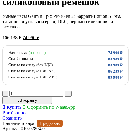
силиконовый ремешок
Умные часы Garmin Epix Pro (Gen 2) Sapphire Edition 51 мм,
титановый угольно-серый, DLC, черный силиконовый
ремешок
Первоначальная
Текущая
166 138
₽
74 990
₽
цена
цена:
составляла
74
166
Наличными
(по акции)
990 ₽.
74 990
₽
138 ₽.
Онлайн-оплата
83 989
₽
Оплата по счету (без НДС)
83 989
₽
Оплата по счету (с НДС 5%)
86 239
₽
Оплата по счету (с НДС 20%)
89 988
₽
Количество
товара
В корзину
Умные
Купить
Оформить по WhatsApp
часы
В избранное
Garmin
Сравнить
Epix
Наличие товара:
Предзаказ
Pro
Артикул:
010-02804-01
(Gen