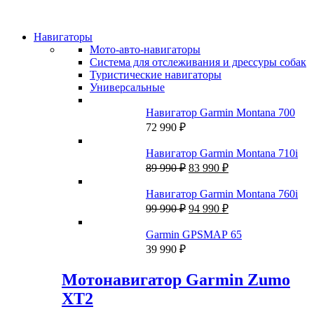
Навигаторы
Мото-авто-навигаторы
Система для отслеживания и дрессуры собак
Туристические навигаторы
Универсальные
Навигатор Garmin Montana 700
72 990
₽
Навигатор Garmin Montana 710i
Первоначальная
Текущая
89 990
₽
83 990
₽
цена
цена:
составляла
83
Навигатор Garmin Montana 760i
89
990 ₽.
Первоначальная
Текущая
99 990
₽
94 990
₽
990 ₽.
цена
цена:
составляла
94
Garmin GPSMAP 65
99
990 ₽.
39 990
₽
990 ₽.
Мотонавигатор Garmin Zumo
XT2