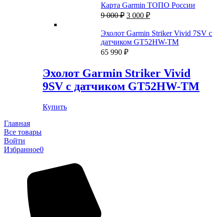
составляла
79
Карта Garmin ТОПО России
93
900 ₽.
Первоначальная
Текущая
9 000
₽
3 000
₽
990 ₽.
цена
цена:
составляла
3
Эхолот Garmin Striker Vivid 7SV с
9
000 ₽.
датчиком GT52HW-TM
000 ₽.
65 990
₽
Эхолот Garmin Striker Vivid
9SV с датчиком GT52HW-TM
Купить
Главная
Все товары
Войти
Избранное
0