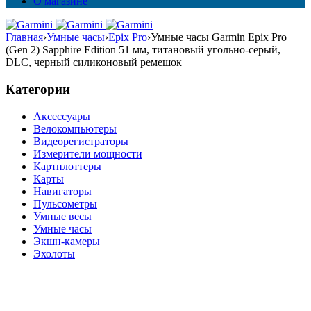
О магазине
Главная
›
Умные часы
›
Epix Pro
›
Умные часы Garmin Epix Pro
(Gen 2) Sapphire Edition 51 мм, титановый угольно-серый,
DLC, черный силиконовый ремешок
Категории
Аксессуары
Велокомпьютеры
Видеорегистраторы
Измерители мощности
Картплоттеры
Карты
Навигаторы
Пульсометры
Умные весы
Умные часы
Экшн-камеры
Эхолоты