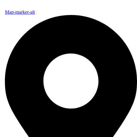
Map-marker-alt