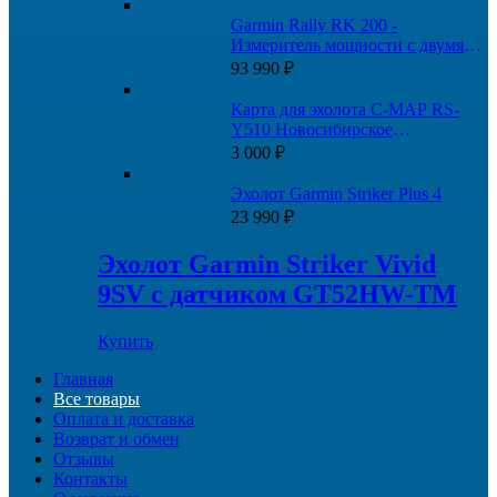
Garmin Rally RK 200 -
Измеритель мощности с двумя
датчиками
93 990
₽
Карта для эхолота C-MAP RS-
Y510 Новосибирское
водохранилище и Новосибирск-
3 000
₽
Томск
Эхолот Garmin Striker Plus 4
23 990
₽
Эхолот Garmin Striker Vivid
9SV с датчиком GT52HW-TM
Купить
Главная
Все товары
Оплата и доставка
Возврат и обмен
Отзывы
Контакты