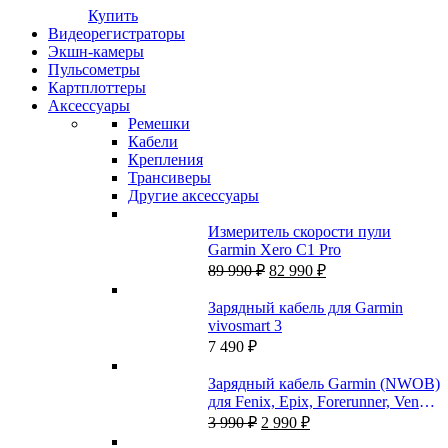
Купить
Видеорегистраторы
Экшн-камеры
Пульсометры
Картплоттеры
Аксессуары
Ремешки
Кабели
Крепления
Трансиверы
Другие аксессуары
Измеритель скорости пули
Garmin Xero C1 Pro
Первоначальная
Текущая
89 990
₽
82 990
₽
цена
цена:
составляла
82
Зарядный кабель для Garmin
89
990 ₽.
vivosmart 3
990 ₽.
7 490
₽
Зарядный кабель Garmin (NWOB)
для Fenix, Epix, Forerunner, Venu,
Первоначальная
Текущая
Tactix
3 990
₽
2 990
₽
цена
цена: