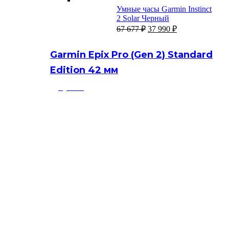
составляла
34
Умные часы Garmin Instinct
70
990 ₽.
2 Solar Черный
754 ₽.
Первоначальная
Текущая
67 677
₽
37 990
₽
цена
цена:
составляла
37
Garmin Epix Pro (Gen 2) Standard
67
990 ₽.
677 ₽.
Edition 42 мм
Купить