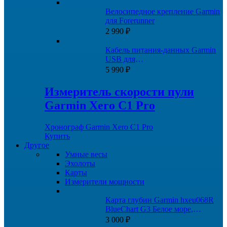
составляла
2
Велосипедное крепление Garmin
3
990 ₽.
для Forerunner
990 ₽.
2 990
₽
Кабель питания-данных Garmin
USB для
Fenix/Quatix/Tactix/Forerunner/Venu
5 990
₽
Измеритель скорости пули
Garmin Xero C1 Pro
Хронограф Garmin Xero C1 Pro
Купить
Другое
Умные весы
Эхолоты
Карты
Измерители мощности
Карта глубин Garmin hxeu068R
BlueChart G3 Белое море,
Баренцево море
3 000
₽