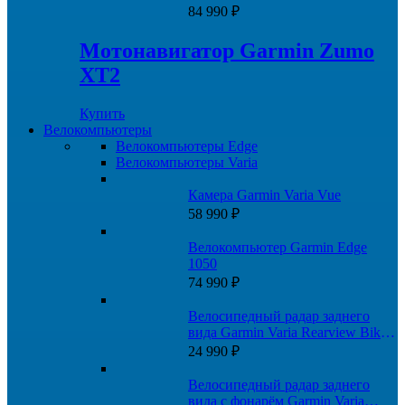
84 990
₽
Мотонавигатор Garmin Zumo
XT2
Купить
Велокомпьютеры
Велокомпьютеры Edge
Велокомпьютеры Varia
Камера Garmin Varia Vue
58 990
₽
Велокомпьютер Garmin Edge
1050
74 990
₽
Велосипедный радар заднего
вида Garmin Varia Rearview Bike
Radar RTL500
24 990
₽
Велосипедный радар заднего
вида с фонарём Garmin Varia