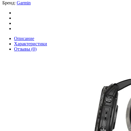
Бренд:
Garmin
2)
Sapphire
Edition
51
мм,
титановый
угольно-
Описание
серый,
Характеристики
DLC,
Отзывы (0)
черный
силиконовый
ремешок