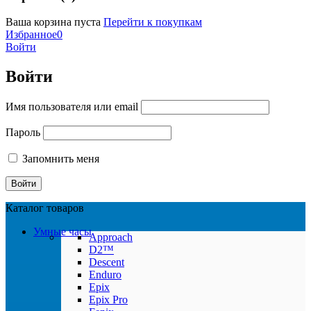
Ваша корзина пуста
Перейти к покупкам
Избранное
0
Войти
Войти
Имя пользователя или email
Пароль
Запомнить меня
Каталог товаров
Умные часы
Approach
D2™
Descent
Enduro
Epix
Epix Pro