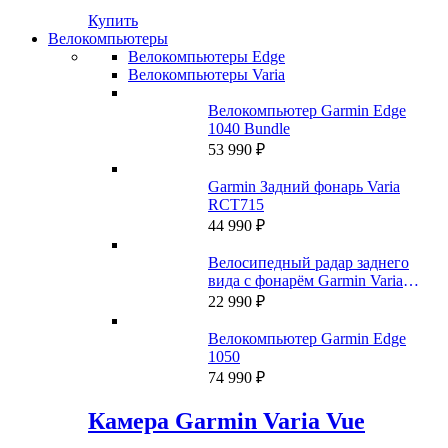
Купить
Велокомпьютеры
Велокомпьютеры Edge
Велокомпьютеры Varia
Велокомпьютер Garmin Edge
1040 Bundle
53 990
₽
Garmin Задний фонарь Varia
RCT715
44 990
₽
Велосипедный радар заднего
вида с фонарём Garmin Varia
RTL515 (A04024)
22 990
₽
Велокомпьютер Garmin Edge
1050
74 990
₽
Камера Garmin Varia Vue