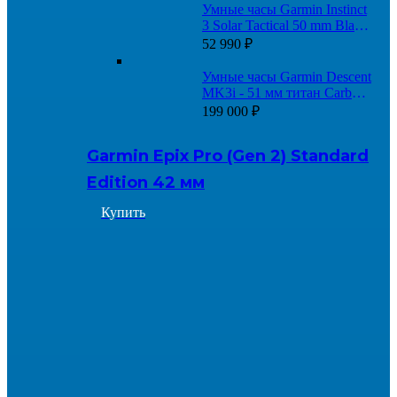
Умные часы Garmin Instinct
3 Solar Tactical 50 mm Black
with Black Band
52 990
₽
Умные часы Garmin Descent
MK3i - 51 мм титан Carbon
Grey DLC с черным
199 000
₽
силиконовым ремешком и
приемопередатчиком
Garmin Epix Pro (Gen 2) Standard
Descent T2
Edition 42 мм
Купить