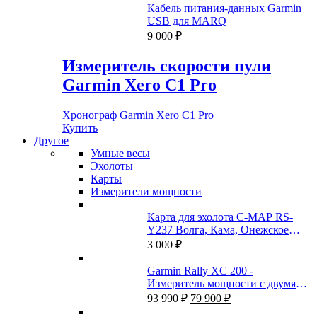
составляла
2
Кабель питания-данных Garmin
3
990 ₽.
USB для MARQ
990 ₽.
9 000
₽
Измеритель скорости пули
Garmin Xero C1 Pro
Хронограф Garmin Xero C1 Pro
Купить
Другое
Умные весы
Эхолоты
Карты
Измерители мощности
Карта для эхолота C-MAP RS-
Y237 Волга, Кама, Онежское
озеро, и каналы
3 000
₽
Garmin Rally XC 200 -
Измеритель мощности с двумя
Первоначальная
Текущая
датчиками
93 990
₽
79 900
₽
цена
цена: