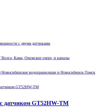
 мощности с двумя датчиками
 Волга, Кама, Онежское озеро, и каналы
0 Новосибирское водохранилище и Новосибирск-Томск
 с датчиком GT52HW-TM
SV с датчиком GT52HW-TM