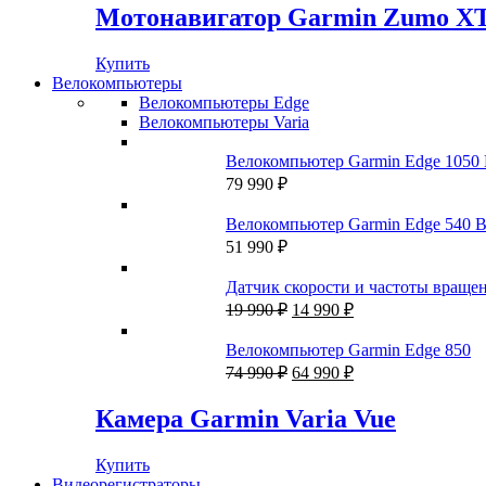
Мотонавигатор Garmin Zumo X
Купить
Велокомпьютеры
Велокомпьютеры Edge
Велокомпьютеры Varia
Велокомпьютер Garmin Edge 1050 
79 990
₽
Велокомпьютер Garmin Edge 540 B
51 990
₽
Датчик скорости и частоты вращени
Первоначальная
Текущая
19 990
₽
14 990
₽
цена
цена:
составляла
14
Велокомпьютер Garmin Edge 850
19
990 ₽.
Первоначальная
Текущая
74 990
₽
64 990
₽
990 ₽.
цена
цена:
составляла
64
Камера Garmin Varia Vue
74
990 ₽.
990 ₽.
Купить
Видеорегистраторы