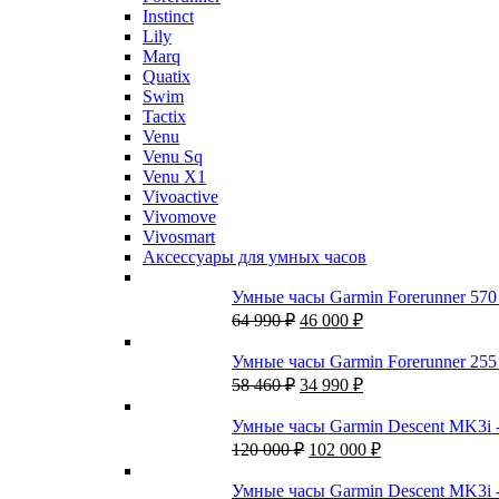
Instinct
Lily
Marq
Quatix
Swim
Tactix
Venu
Venu Sq
Venu X1
Vivoactive
Vivomove
Vivosmart
Аксессуары для умных часов
Умные часы Garmin Forerunner 57
Первоначальная
Текущая
64 990
₽
46 000
₽
цена
цена:
составляла
46
Умные часы Garmin Forerunner 25
64
000 ₽.
Первоначальная
Текущая
58 460
₽
34 990
₽
990 ₽.
цена
цена:
составляла
34
Умные часы Garmin Descent MK3i 
58
990 ₽.
Первоначальная
Текущая
120 000
₽
102 000
₽
460 ₽.
цена
цена:
составляла
102
Умные часы Garmin Descent MK3i 