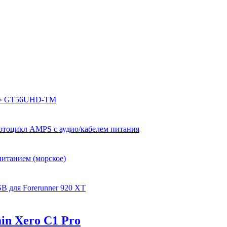
ом» GT56UHD-TM
отоцикл AMPS с аудио/кабелем питания
питанием (морское)
B для Forerunner 920 XT
in Xero C1 Pro