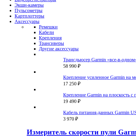
Экшн-камеры
Пульсометры
Картплоттеры
Аксессуары
Ремешки
Кабели
Крепления
Трансиверы
Другие аксессуары
Трансдьюсер Garmin «все-в-одн
58 990
₽
Крепление усиленное Garmin на м
17 250
₽
Крепление Garmin на плоскость с 
19 490
₽
Кабель питания-данных Garmin US
3 970
₽
Измеритель скорости пули Garm