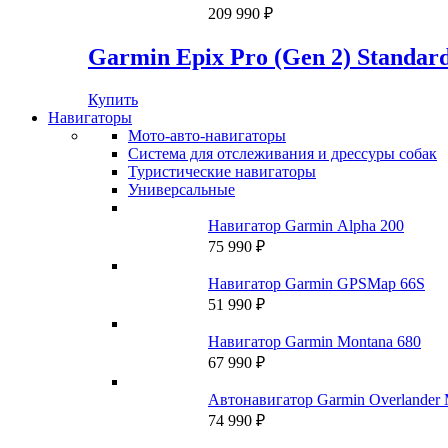
120
000 ₽.
209 990
₽
000 ₽.
Garmin Epix Pro (Gen 2) Standard
Купить
Навигаторы
Мото-авто-навигаторы
Система для отслеживания и дрессуры собак
Туристические навигаторы
Универсальные
Навигатор Garmin Alpha 200
75 990
₽
Навигатор Garmin GPSMap 66S
51 990
₽
Навигатор Garmin Montana 680
67 990
₽
Автонавигатор Garmin Overlander
74 990
₽