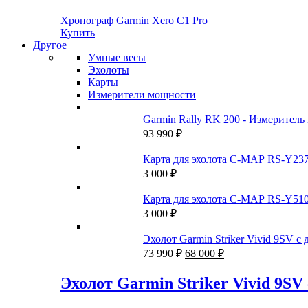
Хронограф Garmin Xero C1 Pro
Купить
Другое
Умные весы
Эхолоты
Карты
Измерители мощности
Garmin Rally RK 200 - Измеритель
93 990
₽
Карта для эхолота C-MAP RS-Y237
3 000
₽
Карта для эхолота C-MAP RS-Y51
3 000
₽
Эхолот Garmin Striker Vivid 9SV
Первоначальная
Текущая
73 990
₽
68 000
₽
цена
цена:
составляла
68
Эхолот Garmin Striker Vivid 9
73
000 ₽.
990 ₽.