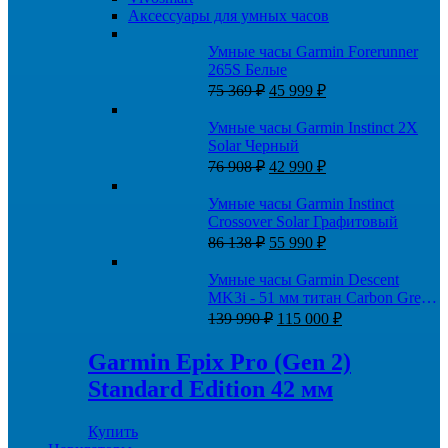
Аксессуары для умных часов
Умные часы Garmin Forerunner
265S Белые
Первоначальная
Текущая
75 369
₽
45 999
₽
цена
цена:
составляла
45
Умные часы Garmin Instinct 2X
75
999 ₽.
Solar Черный
369 ₽.
Первоначальная
Текущая
76 908
₽
42 990
₽
цена
цена:
составляла
42
Умные часы Garmin Instinct
76
990 ₽.
Crossover Solar Графитовый
908 ₽.
Первоначальная
Текущая
86 138
₽
55 990
₽
цена
цена:
составляла
55
Умные часы Garmin Descent
86
990 ₽.
MK3i - 51 мм титан Carbon Grey
138 ₽.
Первоначальная
Текущая
DLC с черным силиконовым
139 990
₽
115 000
₽
цена
цена:
ремешком
составляла
115
Garmin Epix Pro (Gen 2)
139
000 ₽.
Standard Edition 42 мм
990 ₽.
Купить