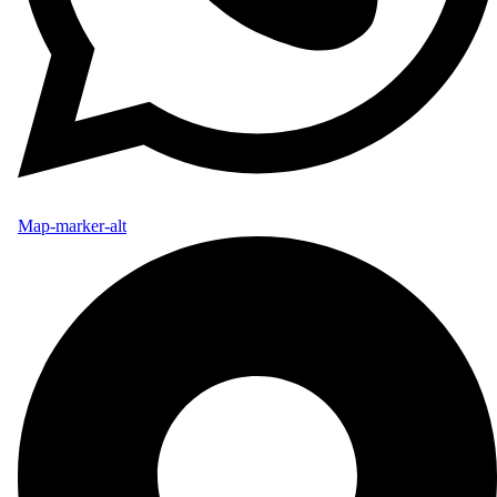
Map-marker-alt