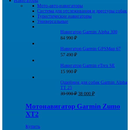
Навигаторы
Мото-авто-навигаторы
Система для отслеживания и дрессуры собак
Туристические навигаторы
Универсальные
Навигатор Garmin Alpha 300
84 990
₽
Навигатор Garmin GPSMap 67
57 490
₽
Навигатор Garmin eTrex SE
15 990
₽
Ошейник для собак Garmin Alpha
TT 25
Первоначальная
Текущая
39 990
₽
38 000
₽
цена
цена:
составляла
38
Мотонавигатор Garmin Zumo
39
000 ₽.
XT2
990 ₽.
Купить