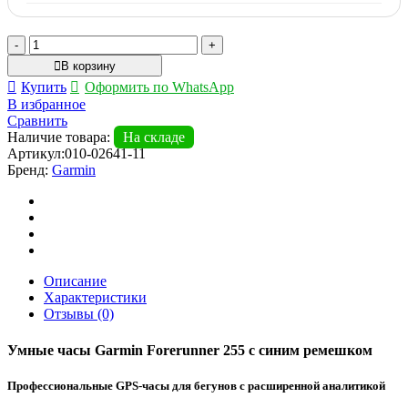
Количество
товара
В корзину
Умные
Купить
Оформить по WhatsApp
часы
В избранное
Garmin
Сравнить
Forerunner
Наличие товара:
На складе
255
Артикул:
010-02641-11
с
Бренд:
Garmin
синим
ремешком
Описание
Характеристики
Отзывы (0)
Умные часы Garmin Forerunner 255 с синим ремешком
Профессиональные GPS-часы для бегунов с расширенной аналитикой