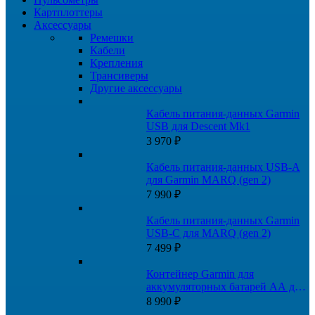
Картплоттеры
Аксессуары
Ремешки
Кабели
Крепления
Трансиверы
Другие аксессуары
Кабель питания-данных Garmin
USB для Descent Mk1
3 970
₽
Кабель питания-данных USB-A
для Garmin MARQ (gen 2)
7 990
₽
Кабель питания-данных Garmin
USB-C для MARQ (gen 2)
7 499
₽
Контейнер Garmin для
аккумуляторных батарей AA для
Montana 700, 750
8 990
₽