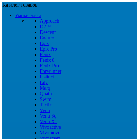
Каталог товаров
Умные часы
Approach
D2™
Descent
Enduro
Epix
Epix Pro
Fenix
Fenix 8
Fenix Pro
Forerunner
Instinct
Lily
Marq
Quatix
Swim
Tactix
Venu
Venu Sq
Venu X1
Vivoactive
Vivomove
Vivosmart