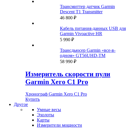
Трансмиттер датчик Garmin
Descent T1 Transmitter
46 800
₽
Кабель питания-данных USB для
Garmin Vivoactive HR
5 990
₽
Трансдьюсер Garmin «все-в-
одном» GT56UHD-TM
58 990
₽
Измеритель скорости пули
Garmin Xero C1 Pro
Хронограф Garmin Xero C1 Pro
Купить
Другое
Умные весы
Эхолоты
Карты
Измерители мощности