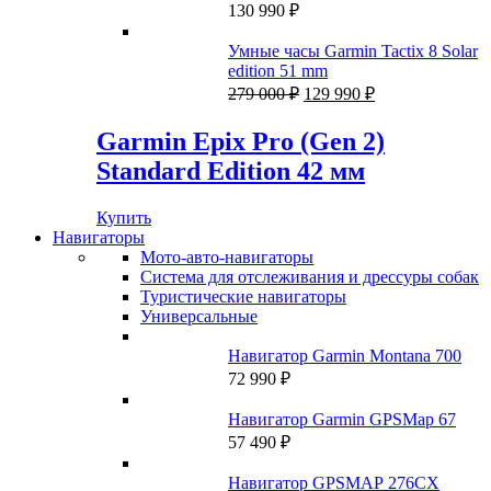
990 ₽.
PVD-покрытием, силиконовый
130 990
₽
ремешок французского серого
цвета
Умные часы Garmin Tactix 8 Solar
edition 51 mm
Первоначальная
Текущая
279 000
₽
129 990
₽
цена
цена:
составляла
129
Garmin Epix Pro (Gen 2)
279
990 ₽.
Standard Edition 42 мм
000 ₽.
Купить
Навигаторы
Мото-авто-навигаторы
Система для отслеживания и дрессуры собак
Туристические навигаторы
Универсальные
Навигатор Garmin Montana 700
72 990
₽
Навигатор Garmin GPSMap 67
57 490
₽
Навигатор GPSMAP 276CX