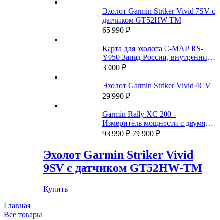
Эхолот Garmin Striker Vivid 7SV с
датчиком GT52HW-TM
65 990
₽
Карта для эхолота C-MAP RS-
Y050 Запад России, внутренние
пути
3 000
₽
Эхолот Garmin Striker Vivid 4CV
29 990
₽
Garmin Rally XC 200 -
Измеритель мощности с двумя
Первоначальная
Текущая
датчиками
93 990
₽
79 900
₽
цена
цена:
составляла
79
Эхолот Garmin Striker Vivid
93
900 ₽.
9SV с датчиком GT52HW-TM
990 ₽.
Купить
Главная
Все товары