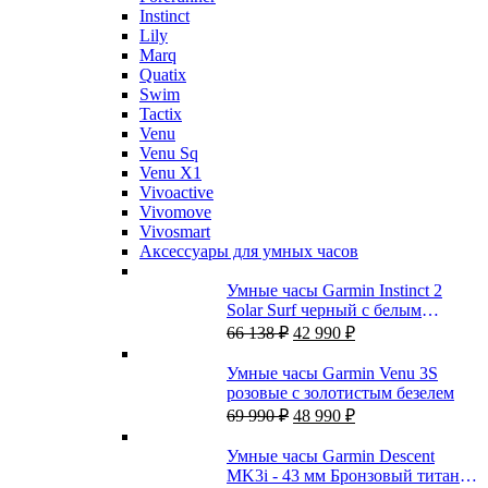
Instinct
Lily
Marq
Quatix
Swim
Tactix
Venu
Venu Sq
Venu X1
Vivoactive
Vivomove
Vivosmart
Аксессуары для умных часов
Умные часы Garmin Instinct 2
Solar Surf черный с белым
Первоначальная
Текущая
безелем
66 138
₽
42 990
₽
цена
цена:
составляла
42
Умные часы Garmin Venu 3S
66
990 ₽.
розовые с золотистым безелем
138 ₽.
Первоначальная
Текущая
69 990
₽
48 990
₽
цена
цена:
составляла
48
Умные часы Garmin Descent
69
990 ₽.
MK3i - 43 мм Бронзовый титан с