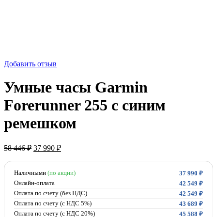
-35%
Добавить отзыв
Умные часы Garmin
Forerunner 255 с синим
ремешком
Первоначальная
Текущая
58 446
₽
37 990
₽
цена
цена:
составляла
37
58
Наличными
(по акции)
990 ₽.
37 990
₽
446 ₽.
Онлайн-оплата
42 549
₽
Оплата по счету (без НДС)
42 549
₽
Оплата по счету (с НДС 5%)
43 689
₽
Оплата по счету (с НДС 20%)
45 588
₽