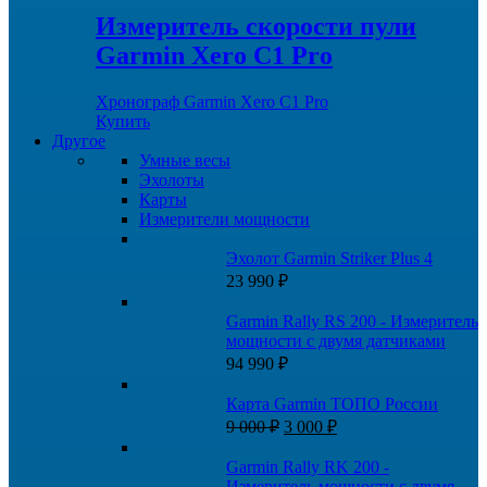
Измеритель скорости пули
Garmin Xero C1 Pro
Хронограф Garmin Xero C1 Pro
Купить
Другое
Умные весы
Эхолоты
Карты
Измерители мощности
Эхолот Garmin Striker Plus 4
23 990
₽
Garmin Rally RS 200 - Измеритель
мощности с двумя датчиками
94 990
₽
Карта Garmin ТОПО России
Первоначальная
Текущая
9 000
₽
3 000
₽
цена
цена:
составляла
3
Garmin Rally RK 200 -
9
000 ₽.
Измеритель мощности с двумя