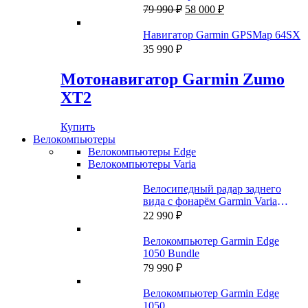
Первоначальная
Текущая
79 990
₽
58 000
₽
цена
цена:
составляла
58
Навигатор Garmin GPSMap 64SX
79
000 ₽.
35 990
₽
990 ₽.
Мотонавигатор Garmin Zumo
XT2
Купить
Велокомпьютеры
Велокомпьютеры Edge
Велокомпьютеры Varia
Велосипедный радар заднего
вида с фонарём Garmin Varia
RTL515 (A04024)
22 990
₽
Велокомпьютер Garmin Edge
1050 Bundle
79 990
₽
Велокомпьютер Garmin Edge
1050