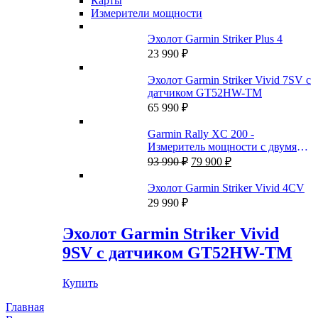
Карты
Измерители мощности
Эхолот Garmin Striker Plus 4
23 990
₽
Эхолот Garmin Striker Vivid 7SV с
датчиком GT52HW-TM
65 990
₽
Garmin Rally XC 200 -
Измеритель мощности с двумя
Первоначальная
Текущая
датчиками
93 990
₽
79 900
₽
цена
цена:
составляла
79
Эхолот Garmin Striker Vivid 4CV
93
900 ₽.
29 990
₽
990 ₽.
Эхолот Garmin Striker Vivid
9SV с датчиком GT52HW-TM
Купить
Главная