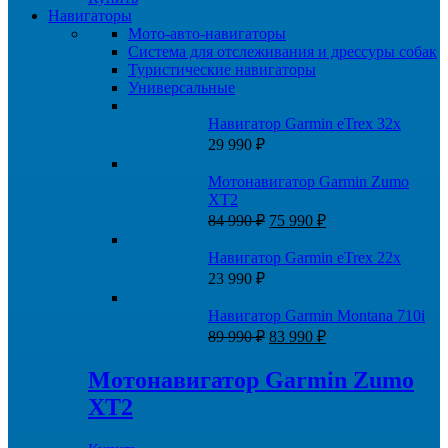
Навигаторы
Мото-авто-навигаторы
Система для отслеживания и дрессуры собак
Туристические навигаторы
Универсальные
Навигатор Garmin eTrex 32x
29 990
₽
Мотонавигатор Garmin Zumo
XT2
Первоначальная
Текущая
84 990
₽
75 990
₽
цена
цена:
составляла
75
Навигатор Garmin eTrex 22x
84
990 ₽.
23 990
₽
990 ₽.
Навигатор Garmin Montana 710i
Первоначальная
Текущая
89 990
₽
83 990
₽
цена
цена:
составляла
83
Мотонавигатор Garmin Zumo
89
990 ₽.
XT2
990 ₽.