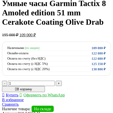
Умные часы Garmin Tactix 8
Amoled edition 51 mm
Cerakote Coating Olive Drab
Первоначальная
Текущая
195 000
₽
109 000
₽
цена
цена:
составляла
109
195
Наличными
(по акции)
000 ₽.
109 000
₽
000 ₽.
Онлайн-оплата
122 080
₽
Оплата по счету (без НДС)
122 080
₽
Оплата по счету (с НДС 5%)
125 350
₽
Оплата по счету (с НДС 20%)
130 800
₽
Количество
товара
В корзину
Умные
Купить
Оформить по WhatsApp
часы
В избранное
Garmin
Сравнить
Tactix
Наличие товара:
На складе
8