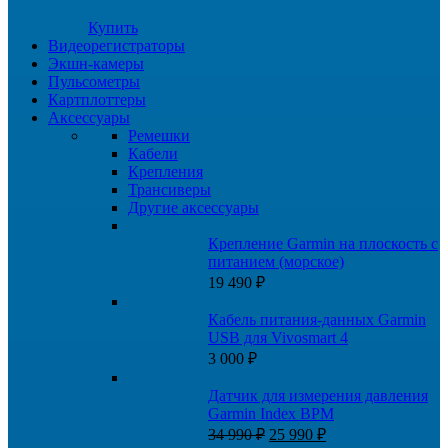
Купить
Видеорегистраторы
Экшн-камеры
Пульсометры
Картплоттеры
Аксессуары
Ремешки
Кабели
Крепления
Трансиверы
Другие аксессуары
Крепление Garmin на плоскость с
питанием (морское)
19 490
₽
Кабель питания-данных Garmin
USB для Vivosmart 4
3 000
₽
Датчик для измерения давления
Garmin Index BPM
Первоначальная
Текущая
34 990
₽
25 990
₽