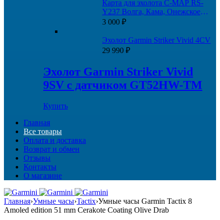
составляла
3
Карта для эхолота C-MAP RS-
9
000 ₽.
Y237 Волга, Кама, Онежское
000 ₽.
озеро, и каналы
3 000
₽
Эхолот Garmin Striker Vivid 4CV
29 990
₽
Эхолот Garmin Striker Vivid
9SV с датчиком GT52HW-TM
Купить
Главная
Все товары
Оплата и доставка
Возврат и обмен
Отзывы
Контакты
О магазине
Главная
›
Умные часы
›
Tactix
›
Умные часы Garmin Tactix 8
Amoled edition 51 mm Cerakote Coating Olive Drab