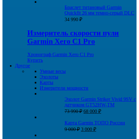
цена
цена:
составляла
25
Браслет титановый Garmin
34
990 ₽.
Quickfit 26 мм темно-серый DLC
990 ₽.
34 990
₽
Измеритель скорости пули
Garmin Xero C1 Pro
Хронограф Garmin Xero C1 Pro
Купить
Другое
Умные весы
Эхолоты
Карты
Измерители мощности
Эхолот Garmin Striker Vivid 9SV с
датчиком GT52HW-TM
Первоначальная
Текущая
73 990
₽
68 000
₽
цена
цена:
составляла
68
Карта Garmin ТОПО России
73
000 ₽.
Первоначальная
Текущая
9 000
₽
3 000
₽
990 ₽.
цена
цена: