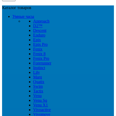
Каталог товаров
Умные часы
Approach
D2™
Descent
Enduro
Epix
Epix Pro
Fenix
Fenix 8
Fenix Pro
Forerunner
Instinct
Lily
Marq
Quatix
Swim
Tactix
Venu
Venu Sq
Venu X1
Vivoactive
Vivomove