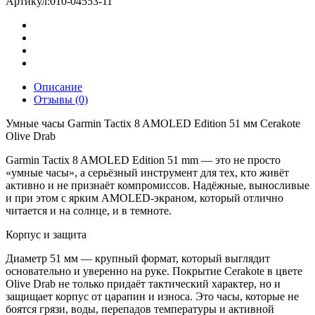
Артикул:
010-04553-11
Amoled
edition
51
mm
Cerakote
Coating
Olive
Описание
Drab
Отзывы (0)
Умные часы Garmin Tactix 8 AMOLED Edition 51 мм Cerakote
Olive Drab
Garmin Tactix 8 AMOLED Edition 51 mm — это не просто
«умные часы», а серьёзный инструмент для тех, кто живёт
активно и не признаёт компромиссов. Надёжные, выносливые
и при этом с ярким AMOLED-экраном, который отлично
читается и на солнце, и в темноте.
Корпус и защита
Диаметр 51 мм — крупный формат, который выглядит
основательно и уверенно на руке. Покрытие Cerakote в цвете
Olive Drab не только придаёт тактический характер, но и
защищает корпус от царапин и износа. Это часы, которые не
боятся грязи, воды, перепадов температуры и активной