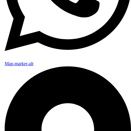
Map-marker-alt