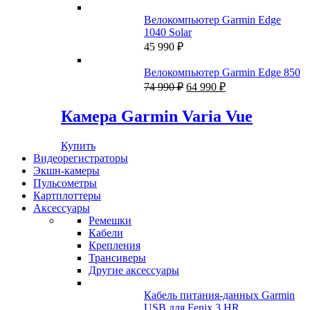
Велокомпьютер Garmin Edge
1040 Solar
45 990
₽
Велокомпьютер Garmin Edge 850
Первоначальная
Текущая
74 990
₽
64 990
₽
цена
цена:
составляла
64
Камера Garmin Varia Vue
74
990 ₽.
990 ₽.
Купить
Видеорегистраторы
Экшн-камеры
Пульсометры
Картплоттеры
Аксессуары
Ремешки
Кабели
Крепления
Трансиверы
Другие аксессуары
Кабель питания-данных Garmin
USB для Fenix 3 HR