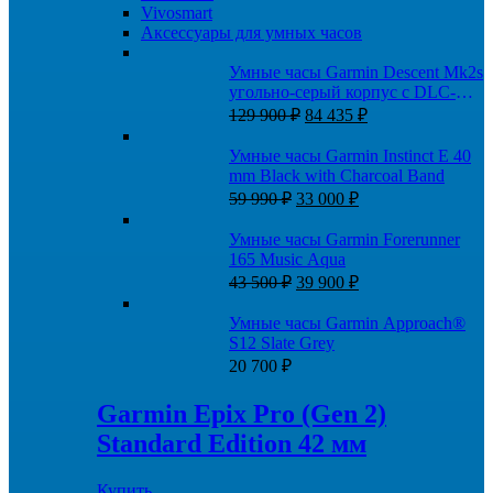
Vivosmart
Аксессуары для умных часов
Умные часы Garmin Descent Mk2s
угольно-серый корпус с DLC-
Первоначальная
Текущая
покрытием, черный
129 900
₽
84 435
₽
цена
цена:
силиконовый ремешок
составляла
84
Умные часы Garmin Instinct E 40
129
435 ₽.
mm Black with Charcoal Band
900 ₽.
Первоначальная
Текущая
59 990
₽
33 000
₽
цена
цена:
составляла
33
Умные часы Garmin Forerunner
59
000 ₽.
165 Music Aqua
990 ₽.
Первоначальная
Текущая
43 500
₽
39 900
₽
цена
цена:
составляла
39
Умные часы Garmin Approach®
43
900 ₽.
S12 Slate Grey
500 ₽.
20 700
₽
Garmin Epix Pro (Gen 2)
Standard Edition 42 мм
Купить