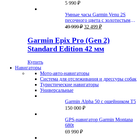
529 ₽.
5 990
₽
Умные часы Garmin Venu 2S
песочного цвета с золотистым
Первоначальная
Текущая
безелем
49 999
₽
32 499
₽
цена
цена:
составляла
32
Garmin Epix Pro (Gen 2)
49
499 ₽.
Standard Edition 42 мм
999 ₽.
Купить
Навигаторы
Мото-авто-навигаторы
Система для отслеживания и дрессуры собак
Туристические навигаторы
Универсальные
Garmin Alpha 50 с ошейником Т5
150 000
₽
GPS-навигатор Garmin Montana
680t
69 990
₽