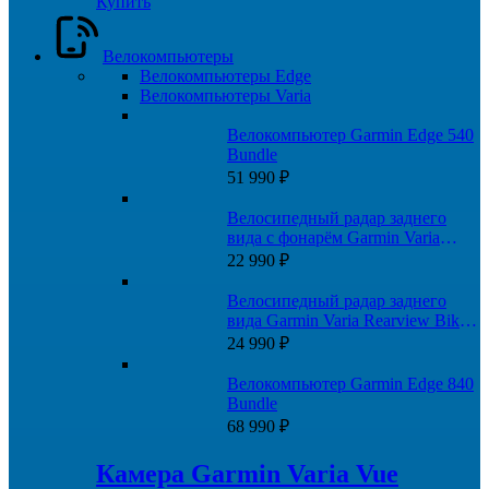
Купить
Велокомпьютеры
Велокомпьютеры Edge
Велокомпьютеры Varia
Велокомпьютер Garmin Edge 540
Bundle
51 990
₽
Велосипедный радар заднего
вида с фонарём Garmin Varia
RTL515 (A04024)
22 990
₽
Велосипедный радар заднего
вида Garmin Varia Rearview Bike
Radar RTL500
24 990
₽
Велокомпьютер Garmin Edge 840
Bundle
68 990
₽
Камера Garmin Varia Vue