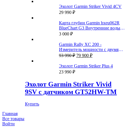
Эхолот Garmin Striker Vivid 4CV
29 990
₽
Карта глубин Garmin hxeu062R
BlueChart G3 Внутренние воды
России
3 000
₽
Garmin Rally XC 200 -
Измеритель мощности с двумя
Первоначальная
Текущая
датчиками
93 990
₽
79 900
₽
цена
цена:
составляла
79
Эхолот Garmin Striker Plus 4
93
900 ₽.
23 990
₽
990 ₽.
Эхолот Garmin Striker Vivid
9SV с датчиком GT52HW-TM
Купить
Главная
Все товары
Войти