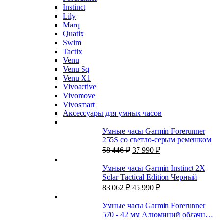
Instinct
Lily
Marq
Quatix
Swim
Tactix
Venu
Venu Sq
Venu X1
Vivoactive
Vivomove
Vivosmart
Аксессуары для умных часов
Умные часы Garmin Forerunner
255S со светло-серым ремешком
Первоначальная
Текущая
58 446
₽
37 990
₽
цена
цена:
составляла
37
Умные часы Garmin Instinct 2X
58
990 ₽.
Solar Tactical Edition Черный
446 ₽.
Первоначальная
Текущая
83 062
₽
45 990
₽
цена
цена:
составляла
45
Умные часы Garmin Forerunner
83
990 ₽.
570 - 42 мм Алюминий облачно-