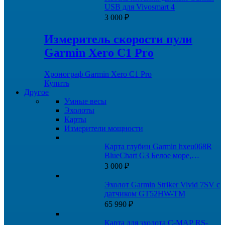
USB для Vivosmart 4
3 000
₽
Измеритель скорости пули
Garmin Xero C1 Pro
Хронограф Garmin Xero C1 Pro
Купить
Другое
Умные весы
Эхолоты
Карты
Измерители мощности
Карта глубин Garmin hxeu068R
BlueChart G3 Белое море,
Баренцево море
3 000
₽
Эхолот Garmin Striker Vivid 7SV с
датчиком GT52HW-TM
65 990
₽
Карта для эхолота C-MAP RS-