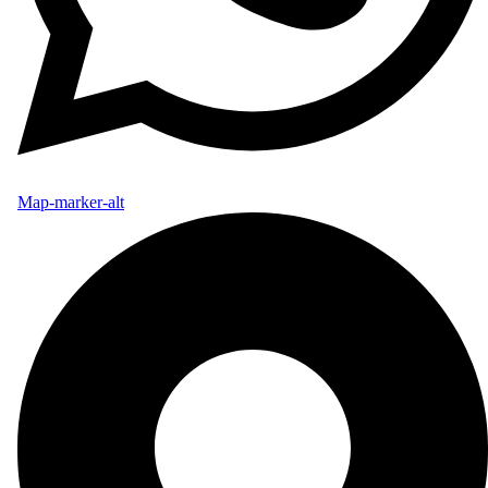
Map-marker-alt