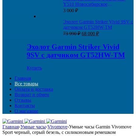
Y510 Новосибирское
водохранилище и Новосибирск-
3 000
₽
Томск
Эхолот Garmin Striker Vivid 9SV с
датчиком GT52HW-TM
Первоначальная
Текущая
73 990
₽
68 000
₽
цена
цена:
составляла
68
Эхолот Garmin Striker Vivid
73
000 ₽.
9SV с датчиком GT52HW-TM
990 ₽.
Купить
Главная
Все товары
Оплата и доставка
Возврат и обмен
Отзывы
Контакты
О магазине
Главная
›
Умные часы
›
Vivomove
›
Умные часы Garmin Vivomove
Sport черный, серый безель, с силиконовым ремешком