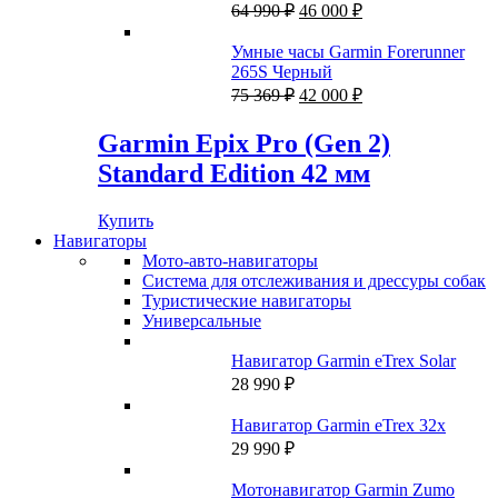
062 ₽.
Первоначальная
Текущая
голубой с полупрозрачным
64 990
₽
46 000
₽
цена
цена:
ремешком белого/облачно
составляла
46
голубого цвета
Умные часы Garmin Forerunner
64
000 ₽.
265S Черный
990 ₽.
Первоначальная
Текущая
75 369
₽
42 000
₽
цена
цена:
составляла
42
Garmin Epix Pro (Gen 2)
75
000 ₽.
Standard Edition 42 мм
369 ₽.
Купить
Навигаторы
Мото-авто-навигаторы
Система для отслеживания и дрессуры собак
Туристические навигаторы
Универсальные
Навигатор Garmin eTrex Solar
28 990
₽
Навигатор Garmin eTrex 32x
29 990
₽
Мотонавигатор Garmin Zumo