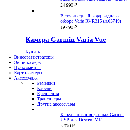
Radar RTL500
24 990
₽
Велосипедный радар заднего
обзора Varia RVR315 (A03749)
19 490
₽
Камера Garmin Varia Vue
Купить
Видеорегистраторы
Экшн-камеры
Пульсометры
Картплоттеры
Аксессуары
Ремешки
Кабели
Крепления
Трансиверы
Другие аксессуары
Кабель питания-данных Garmin
USB для Descent Mk1
3 970
₽