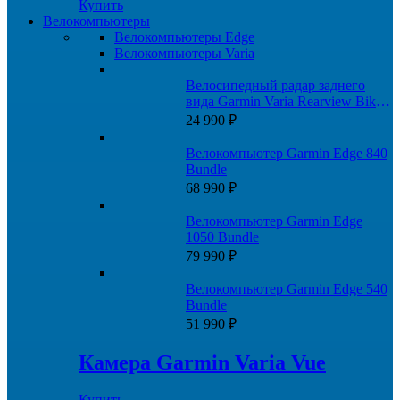
Купить
Велокомпьютеры
Велокомпьютеры Edge
Велокомпьютеры Varia
Велосипедный радар заднего
вида Garmin Varia Rearview Bike
Radar RTL500
24 990
₽
Велокомпьютер Garmin Edge 840
Bundle
68 990
₽
Велокомпьютер Garmin Edge
1050 Bundle
79 990
₽
Велокомпьютер Garmin Edge 540
Bundle
51 990
₽
Камера Garmin Varia Vue
Купить