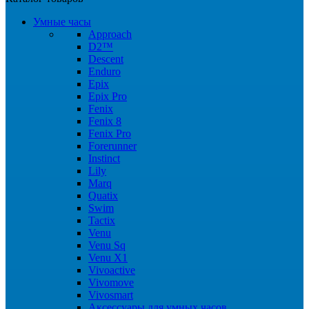
Умные часы
Approach
D2™
Descent
Enduro
Epix
Epix Pro
Fenix
Fenix 8
Fenix Pro
Forerunner
Instinct
Lily
Marq
Quatix
Swim
Tactix
Venu
Venu Sq
Venu X1
Vivoactive
Vivomove
Vivosmart
Аксессуары для умных часов