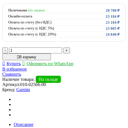
Наличными
(по акции)
20 700
₽
Онлайн-оплата
23 184
₽
Оплата по счету (без НДС)
23 184
₽
Оплата по счету (с НДС 5%)
23 805
₽
Оплата по счету (с НДС 20%)
24 840
₽
Количество
товара
В корзину
Умные
Купить
Оформить по WhatsApp
часы
В избранное
Garmin
Сравнить
Vivomove
Наличие товара:
На складе
Sport
Артикул:
010-02566-00
черный,
Бренд:
Garmin
серый
безель,
с
силиконовым
ремешком
Описание