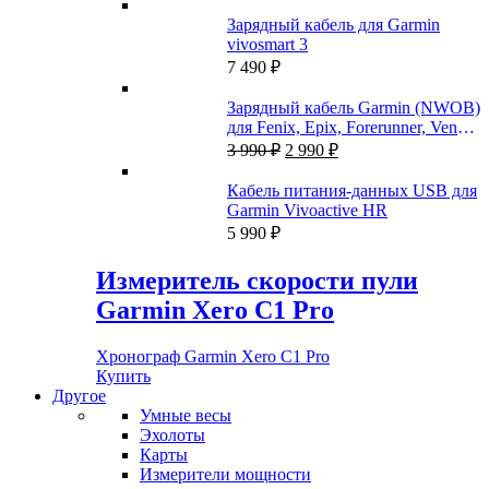
Зарядный кабель для Garmin
vivosmart 3
7 490
₽
Зарядный кабель Garmin (NWOB)
для Fenix, Epix, Forerunner, Venu,
Первоначальная
Текущая
Tactix
3 990
₽
2 990
₽
цена
цена:
составляла
2
Кабель питания-данных USB для
3
990 ₽.
Garmin Vivoactive HR
990 ₽.
5 990
₽
Измеритель скорости пули
Garmin Xero C1 Pro
Хронограф Garmin Xero C1 Pro
Купить
Другое
Умные весы
Эхолоты
Карты
Измерители мощности