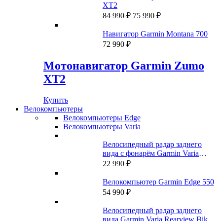
XT2
Первоначальная
Текущая
84 990
₽
75 990
₽
цена
цена:
составляла
75
Навигатор Garmin Montana 700
84
990 ₽.
72 990
₽
990 ₽.
Мотонавигатор Garmin Zumo
XT2
Купить
Велокомпьютеры
Велокомпьютеры Edge
Велокомпьютеры Varia
Велосипедный радар заднего
вида с фонарём Garmin Varia
RTL515 (A04024)
22 990
₽
Велокомпьютер Garmin Edge 550
54 990
₽
Велосипедный радар заднего
вида Garmin Varia Rearview Bike