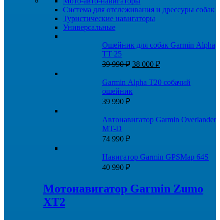
Мото-авто-навигаторы
Система для отслеживания и дрессуры собак
Туристические навигаторы
Универсальные
Ошейник для собак Garmin Alpha
TT 25
Первоначальная
Текущая
39 990
₽
38 000
₽
цена
цена:
составляла
38
Garmin Alpha T20 собачий
39
000 ₽.
ошейник
990 ₽.
39 990
₽
Автонавигатор Garmin Overlander
MT-D
74 990
₽
Навигатор Garmin GPSMap 64S
40 990
₽
Мотонавигатор Garmin Zumo
XT2