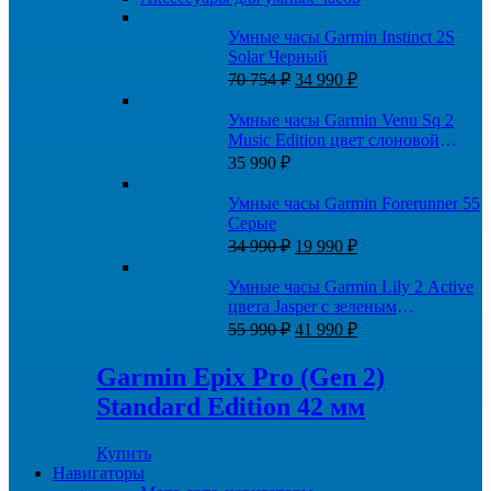
Умные часы Garmin Instinct 2S
Solar Черный
Первоначальная
Текущая
70 754
₽
34 990
₽
цена
цена:
составляла
34
Умные часы Garmin Venu Sq 2
70
990 ₽.
Music Edition цвет слоновой
754 ₽.
кости с персиково-золотым
35 990
₽
алюминиевым безелем
Умные часы Garmin Forerunner 55
Серые
Первоначальная
Текущая
34 990
₽
19 990
₽
цена
цена:
составляла
19
Умные часы Garmin Lily 2 Active
34
990 ₽.
цвета Jasper с зеленым
990 ₽.
Первоначальная
Текущая
силиконовым ремешком
55 990
₽
41 990
₽
цена
цена:
составляла
41
Garmin Epix Pro (Gen 2)
55
990 ₽.
Standard Edition 42 мм
990 ₽.
Купить
Навигаторы