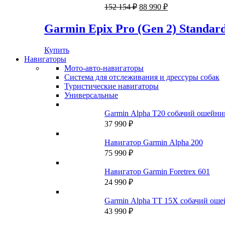
89
000 ₽.
Первоначальная
Текущая
152 154
₽
88 990
₽
990 ₽.
цена
цена:
составляла
88
Garmin Epix Pro (Gen 2) Standard
152
990 ₽.
154 ₽.
Купить
Навигаторы
Мото-авто-навигаторы
Система для отслеживания и дрессуры собак
Туристические навигаторы
Универсальные
Garmin Alpha T20 собачий ошейни
37 990
₽
Навигатор Garmin Alpha 200
75 990
₽
Навигатор Garmin Foretrex 601
24 990
₽
Garmin Alpha TT 15X собачий ош
43 990
₽