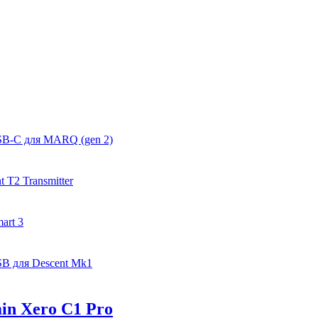
SB-C для MARQ (gen 2)
 T2 Transmitter
art 3
B для Descent Mk1
in Xero C1 Pro