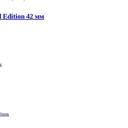
 Edition 42 мм
к
ейник