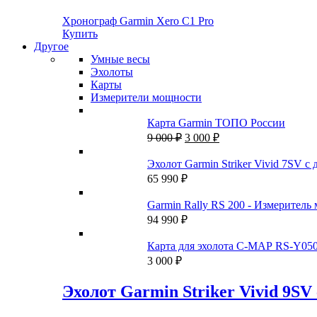
Хронограф Garmin Xero C1 Pro
Купить
Другое
Умные весы
Эхолоты
Карты
Измерители мощности
Карта Garmin ТОПО России
Первоначальная
Текущая
9 000
₽
3 000
₽
цена
цена:
составляла
3
Эхолот Garmin Striker Vivid 7SV
9
000 ₽.
65 990
₽
000 ₽.
Garmin Rally RS 200 - Измеритель
94 990
₽
Карта для эхолота C-MAP RS-Y050
3 000
₽
Эхолот Garmin Striker Vivid 9