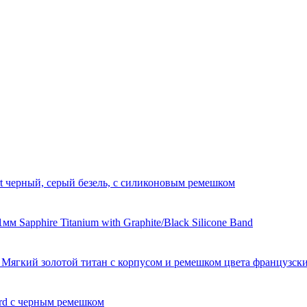
t черный, серый безель, с силиконовым ремешком
м Sapphire Titanium with Graphite/Black Silicone Band
0 Мягкий золотой титан с корпусом и ремешком цвета французск
ard с черным ремешком