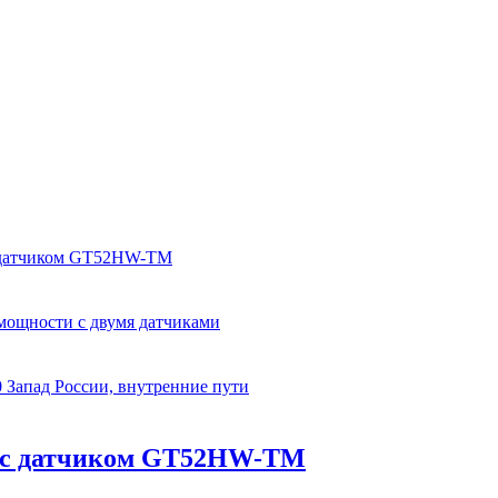
 с датчиком GT52HW-TM
 мощности с двумя датчиками
 Запад России, внутренние пути
SV с датчиком GT52HW-TM