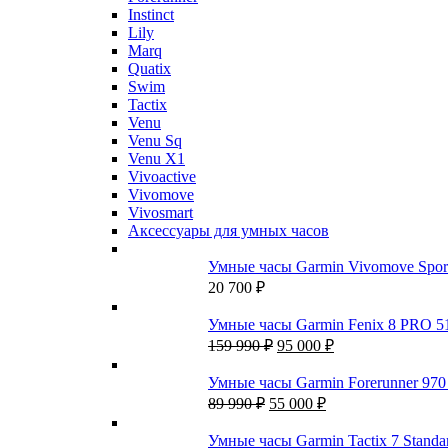
Instinct
Lily
Marq
Quatix
Swim
Tactix
Venu
Venu Sq
Venu X1
Vivoactive
Vivomove
Vivosmart
Аксессуары для умных часов
Умные часы Garmin Vivomove Spor
20 700
₽
Умные часы Garmin Fenix 8 PRO 51м
Первоначальная
Текущая
159 990
₽
95 000
₽
цена
цена:
составляла
95
Умные часы Garmin Forerunner 97
159
000 ₽.
Первоначальная
Текущая
89 990
₽
55 000
₽
990 ₽.
цена
цена:
составляла
55
Умные часы Garmin Tactix 7 Stand