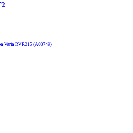
T2
ра Varia RVR315 (A03749)