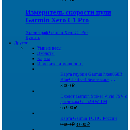
Измеритель скорости пули
Garmin Xero C1 Pro
Хронограф Garmin Xero C1 Pro
Купить
Другое
Умные весы
Эхолоты
Карты
Измерители мощности
Карта глубин Garmin hxeu068R
BlueChart G3 Белое море,
Баренцево море
3 000
₽
Эхолот Garmin Striker Vivid 7SV с
датчиком GT52HW-TM
65 990
₽
Карта Garmin ТОПО России
Первоначальная
Текущая
9 000
₽
3 000
₽
цена
цена: