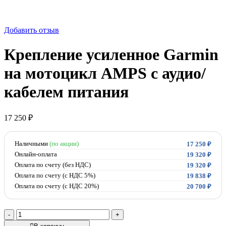
Добавить отзыв
Крепление усиленное Garmin
на мотоцикл AMPS с аудио/
кабелем питания
17 250
₽
Наличными
(по акции)
17 250
₽
Онлайн-оплата
19 320
₽
Оплата по счету (без НДС)
19 320
₽
Оплата по счету (с НДС 5%)
19 838
₽
Оплата по счету (с НДС 20%)
20 700
₽
Количество
товара