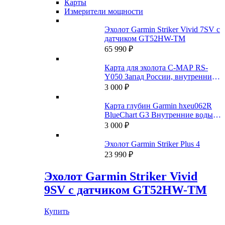
Карты
Измерители мощности
Эхолот Garmin Striker Vivid 7SV с
датчиком GT52HW-TM
65 990
₽
Карта для эхолота C-MAP RS-
Y050 Запад России, внутренние
пути
3 000
₽
Карта глубин Garmin hxeu062R
BlueChart G3 Внутренние воды
России
3 000
₽
Эхолот Garmin Striker Plus 4
23 990
₽
Эхолот Garmin Striker Vivid
9SV с датчиком GT52HW-TM
Купить