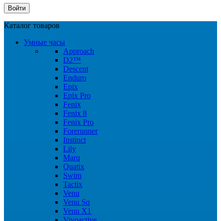
Каталог товаров
Умные часы
Approach
D2™
Descent
Enduro
Epix
Epix Pro
Fenix
Fenix 8
Fenix Pro
Forerunner
Instinct
Lily
Marq
Quatix
Swim
Tactix
Venu
Venu Sq
Venu X1
Vivoactive