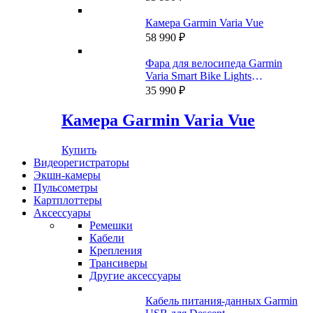
Камера Garmin Varia Vue
58 990
₽
Фара для велосипеда Garmin
Varia Smart Bike Lights
HL500+TL300
35 990
₽
Камера Garmin Varia Vue
Купить
Видеорегистраторы
Экшн-камеры
Пульсометры
Картплоттеры
Аксессуары
Ремешки
Кабели
Крепления
Трансиверы
Другие аксессуары
Кабель питания-данных Garmin