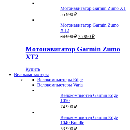
цена
цена:
составляла
38
Мотонавигатор Garmin Zumo XT
39
000 ₽.
55 990
₽
990 ₽.
Мотонавигатор Garmin Zumo
XT2
Первоначальная
Текущая
84 990
₽
75 990
₽
цена
цена:
составляла
75
Мотонавигатор Garmin Zumo
84
990 ₽.
XT2
990 ₽.
Купить
Велокомпьютеры
Велокомпьютеры Edge
Велокомпьютеры Varia
Велокомпьютер Garmin Edge
1050
74 990
₽
Велокомпьютер Garmin Edge
1040 Bundle
53 990
₽