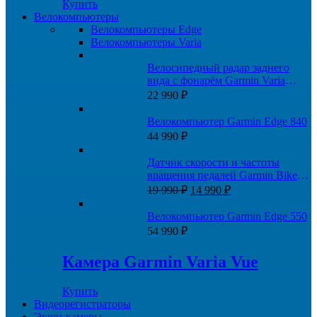
Купить
Велокомпьютеры
Велокомпьютеры Edge
Велокомпьютеры Varia
Велосипедный радар заднего
вида с фонарём Garmin Varia
RTL515 (A04024)
22 990
₽
Велокомпьютер Garmin Edge 840
44 990
₽
Датчик скорости и частоты
вращения педалей Garmin Bike
Первоначальная
Текущая
Speed Sensor 2 и Cadence Sensor 2
19 990
₽
14 990
₽
цена
цена:
составляла
14
Велокомпьютер Garmin Edge 550
19
990 ₽.
54 990
₽
990 ₽.
Камера Garmin Varia Vue
Купить
Видеорегистраторы
Экшн-камеры