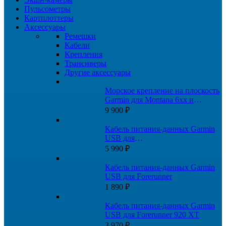
Пульсометры
Картплоттеры
Аксессуары
Ремешки
Кабели
Крепления
Трансиверы
Другие аксессуары
Морское крепление на плоскость
Garmin для Montana 6xx и
GPSMAP 276Cx
9 900
₽
Кабель питания-данных Garmin
USB для
Fenix/Quatix/Tactix/Forerunner/Venu
5 990
₽
Кабель питания-данных Garmin
USB для Forerunner
1 890
₽
Кабель питания-данных Garmin
USB для Forerunner 920 XT
3 970
₽