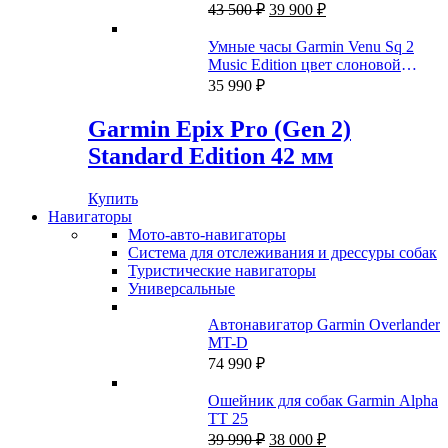
Первоначальная
Текущая
43 500
₽
39 900
₽
цена
цена:
составляла
39
Умные часы Garmin Venu Sq 2
43
900 ₽.
Music Edition цвет слоновой
500 ₽.
кости с персиково-золотым
35 990
₽
алюминиевым безелем
Garmin Epix Pro (Gen 2)
Standard Edition 42 мм
Купить
Навигаторы
Мото-авто-навигаторы
Система для отслеживания и дрессуры собак
Туристические навигаторы
Универсальные
Автонавигатор Garmin Overlander
MT-D
74 990
₽
Ошейник для собак Garmin Alpha
TT 25
Первоначальная
Текущая
39 990
₽
38 000
₽