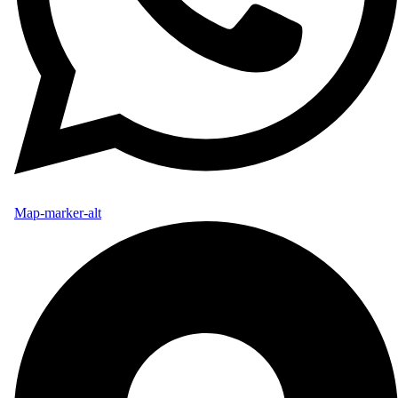
Map-marker-alt