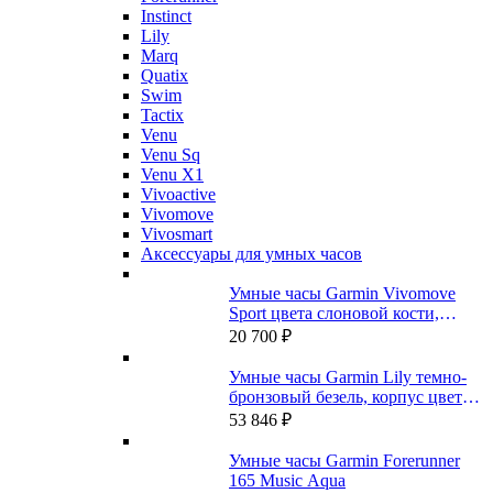
Instinct
Lily
Marq
Quatix
Swim
Tactix
Venu
Venu Sq
Venu X1
Vivoactive
Vivomove
Vivosmart
Аксессуары для умных часов
Умные часы Garmin Vivomove
Sport цвета слоновой кости,
безель цвета персикового золота,
20 700
₽
силиконовый ремешок
Умные часы Garmin Lily темно-
бронзовый безель, корпус цвета
Paloma и итальянский кожаный
53 846
₽
ремешок
Умные часы Garmin Forerunner
165 Music Aqua