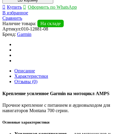
В корзину
Крепление
Купить
Оформить по WhatsApp
усиленное
В избранное
Garmin
Сравнить
на
Наличие товара:
На складе
мотоцикл
Артикул:
010-12881-08
AMPS
Бренд:
Garmin
с
аудио/
кабелем
питания
Описание
Характеристики
Отзывы (0)
Крепление усиленное Garmin на мотоцикл AMPS
Прочное крепление с питанием и аудиовыходом для
навигаторов Montana 700 серии.
Основные характеристики
Усиленная конструкция
— для мотоциклов и