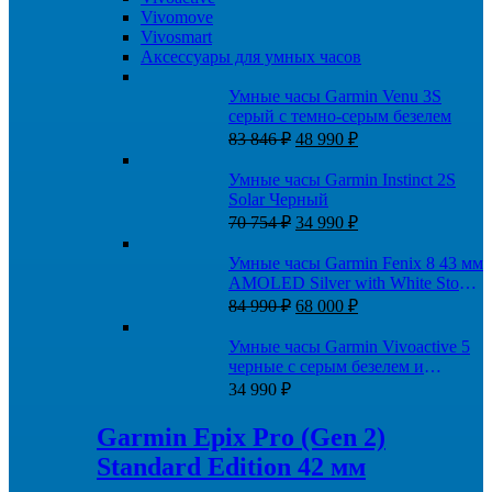
Vivomove
Vivosmart
Аксессуары для умных часов
Умные часы Garmin Venu 3S
серый с темно-серым безелем
Первоначальная
Текущая
83 846
₽
48 990
₽
цена
цена:
составляла
48
Умные часы Garmin Instinct 2S
83
990 ₽.
Solar Черный
846 ₽.
Первоначальная
Текущая
70 754
₽
34 990
₽
цена
цена:
составляла
34
Умные часы Garmin Fenix 8 43 мм
70
990 ₽.
AMOLED Silver with White Stone
754 ₽.
Первоначальная
Текущая
silicone band
84 990
₽
68 000
₽
цена
цена:
составляла
68
Умные часы Garmin Vivoactive 5
84
000 ₽.
черные с серым безелем и
990 ₽.
силиконовым ремешком
34 990
₽
Garmin Epix Pro (Gen 2)
Standard Edition 42 мм