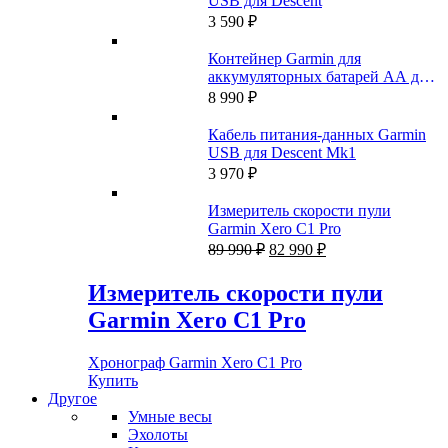
USB для Descent
3 590
₽
Контейнер Garmin для
аккумуляторных батарей AA для
Montana 700, 750
8 990
₽
Кабель питания-данных Garmin
USB для Descent Mk1
3 970
₽
Измеритель скорости пули
Garmin Xero C1 Pro
Первоначальная
Текущая
89 990
₽
82 990
₽
цена
цена:
составляла
82
Измеритель скорости пули
89
990 ₽.
Garmin Xero C1 Pro
990 ₽.
Хронограф Garmin Xero C1 Pro
Купить
Другое
Умные весы
Эхолоты