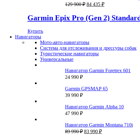
Первоначальная
Текущая
129 900
₽
84 435
₽
цена
цена:
составляла
84
Garmin Epix Pro (Gen 2) Standard
129
435 ₽.
900 ₽.
Купить
Навигаторы
Мото-авто-навигаторы
Система для отслеживания и дрессуры собак
Туристические навигаторы
Универсальные
Навигатор Garmin Foretrex 601
24 990
₽
Garmin GPSMAP 65
39 990
₽
Навигатор Garmin Alpha 10
47 990
₽
Навигатор Garmin Montana 710i
Первоначальная
Текущая
89 990
₽
83 990
₽
цена
цена: