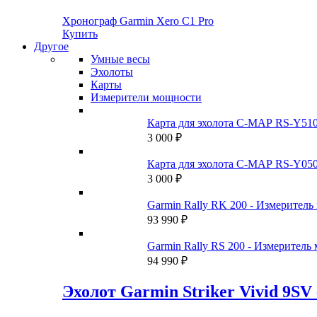
990 ₽.
Хронограф Garmin Xero C1 Pro
Купить
Другое
Умные весы
Эхолоты
Карты
Измерители мощности
Карта для эхолота C-MAP RS-Y51
3 000
₽
Карта для эхолота C-MAP RS-Y050
3 000
₽
Garmin Rally RK 200 - Измеритель
93 990
₽
Garmin Rally RS 200 - Измеритель
94 990
₽
Эхолот Garmin Striker Vivid 9