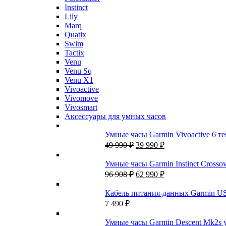
Instinct
Lily
Marq
Quatix
Swim
Tactix
Venu
Venu Sq
Venu X1
Vivoactive
Vivomove
Vivosmart
Аксессуары для умных часов
Умные часы Garmin Vivoactive 6 
Первоначальная
Текущая
49 990
₽
39 990
₽
цена
цена:
составляла
39
Умные часы Garmin Instinct Crossove
49
990 ₽.
Первоначальная
Текущая
96 908
₽
62 990
₽
990 ₽.
цена
цена:
составляла
62
Кабель питания-данных Garmin US
96
990 ₽.
7 490
₽
908 ₽.
Умные часы Garmin Descent Mk2s