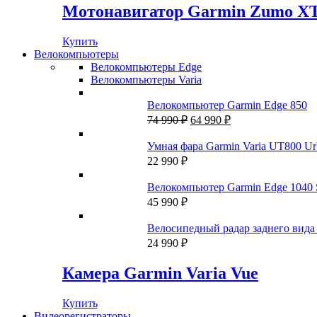
составляла
83
Мотонавигатор Garmin Zumo X
89
990 ₽.
990 ₽.
Купить
Велокомпьютеры
Велокомпьютеры Edge
Велокомпьютеры Varia
Велокомпьютер Garmin Edge 850
Первоначальная
Текущая
74 990
₽
64 990
₽
цена
цена:
составляла
64
Умная фара Garmin Varia UT800 Urb
74
990 ₽.
22 990
₽
990 ₽.
Велокомпьютер Garmin Edge 1040 
45 990
₽
Велосипедный радар заднего вида 
24 990
₽
Камера Garmin Varia Vue
Купить
Видеорегистраторы