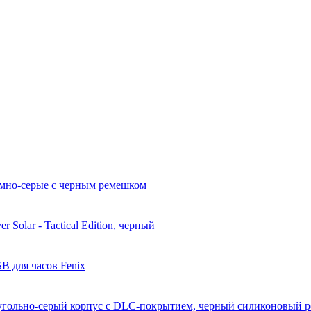
темно-серые с черным ремешком
r Solar - Tactical Edition, черный
B для часов Fenix
 угольно-серый корпус с DLC-покрытием, черный силиконовый 