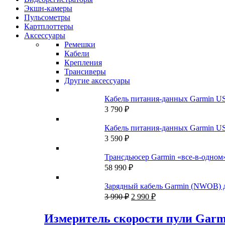
Экшн-камеры
Пульсометры
Картплоттеры
Аксессуары
Ремешки
Кабели
Крепления
Трансиверы
Другие аксессуары
Кабель питания-данных Garmin US
3 790
₽
Кабель питания-данных Garmin US
3 590
₽
Трансдьюсер Garmin «все-в-одн
58 990
₽
Зарядный кабель Garmin (NWOB) для
Первоначальная
Текущая
3 990
₽
2 990
₽
цена
цена:
составляла
2
Измеритель скорости пули Garm
3
990 ₽.