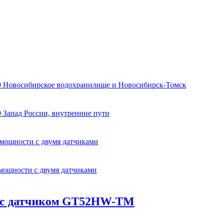
0 Новосибирское водохранилище и Новосибирск-Томск
 Запад России, внутренние пути
 мощности с двумя датчиками
 мощности с двумя датчиками
SV с датчиком GT52HW-TM