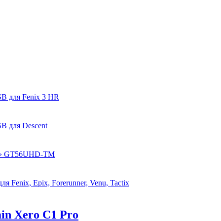
B для Fenix 3 HR
B для Descent
ом» GT56UHD-TM
 Fenix, Epix, Forerunner, Venu, Tactix
in Xero C1 Pro