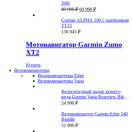
200i
Первоначальная
Текущая
89 990
₽
69 990
₽
цена
цена:
составляла
69
Garmin ALPHA 100 с ошейником
89
990 ₽.
ТT15
990 ₽.
136 945
₽
Мотонавигатор Garmin Zumo
XT2
Купить
Велокомпьютеры
Велокомпьютеры Edge
Велокомпьютеры Varia
Велосипедный радар заднего
вида Garmin Varia Rearview Bike
Radar RTL500
24 990
₽
Велокомпьютер Garmin Edge 540
Bundle
51 990
₽