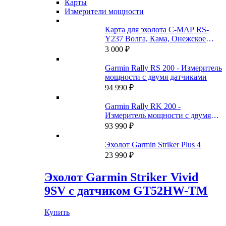
Карты
Измерители мощности
Карта для эхолота C-MAP RS-
Y237 Волга, Кама, Онежское
озеро, и каналы
3 000
₽
Garmin Rally RS 200 - Измеритель
мощности с двумя датчиками
94 990
₽
Garmin Rally RK 200 -
Измеритель мощности с двумя
датчиками
93 990
₽
Эхолот Garmin Striker Plus 4
23 990
₽
Эхолот Garmin Striker Vivid
9SV с датчиком GT52HW-TM
Купить