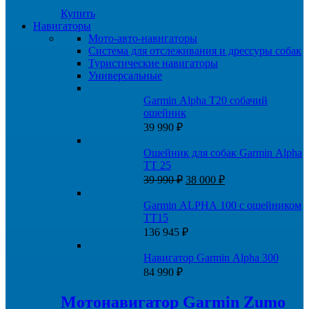
Купить
Навигаторы
Мото-авто-навигаторы
Система для отслеживания и дрессуры собак
Туристические навигаторы
Универсальные
Garmin Alpha T20 собачий
ошейник
39 990
₽
Ошейник для собак Garmin Alpha
TT 25
Первоначальная
Текущая
39 990
₽
38 000
₽
цена
цена:
составляла
38
Garmin ALPHA 100 с ошейником
39
000 ₽.
ТT15
990 ₽.
136 945
₽
Навигатор Garmin Alpha 300
84 990
₽
Мотонавигатор Garmin Zumo