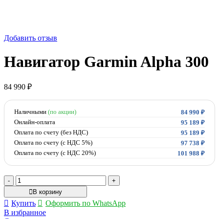
Добавить отзыв
Навигатор Garmin Alpha 300
84 990
₽
Наличными
(по акции)
84 990
₽
Онлайн-оплата
95 189
₽
Оплата по счету (без НДС)
95 189
₽
Оплата по счету (с НДС 5%)
97 738
₽
Оплата по счету (с НДС 20%)
101 988
₽
Количество
товара
В корзину
Навигатор
Купить
Оформить по WhatsApp
Garmin
В избранное
Alpha