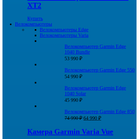
XT2
Купить
Велокомпьютеры
Велокомпьютеры Edge
Велокомпьютеры Varia
Велокомпьютер Garmin Edge
1040 Bundle
53 990
₽
Велокомпьютер Garmin Edge 550
54 990
₽
Велокомпьютер Garmin Edge
1040 Solar
45 990
₽
Велокомпьютер Garmin Edge 850
Первоначальная
Текущая
74 990
₽
64 990
₽
цена
цена:
составляла
64
Камера Garmin Varia Vue
74
990 ₽.