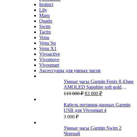
Instinct
Lily
Marq
Quatix
Swim
Tactix
Venu
Venu Sq
Venu X1
Vivoactive
Vivomove
Vivosmart
Аксессуары для умных часов
Умные часы Garmin Fenix 8 43мм
AMOLED Sapphire soft gold
Первоначальная
Текущая
stainless steel с кожаным и
119 000
₽
83 000
₽
цена
цена:
силиконовым ремешками
составляла
83
Кабель питания-данных Garmin
119
000 ₽.
USB для Vivosmart 4
000 ₽.
3 000
₽
Умные часы Garmin Swim 2
Черный