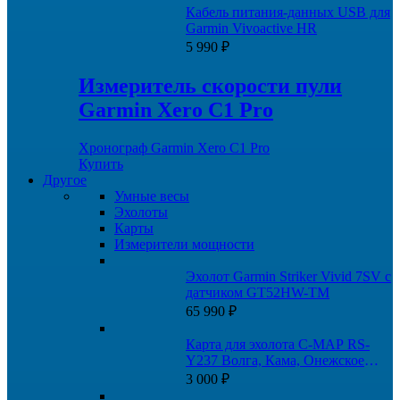
Кабель питания-данных USB для
Garmin Vivoactive HR
5 990
₽
Измеритель скорости пули
Garmin Xero C1 Pro
Хронограф Garmin Xero C1 Pro
Купить
Другое
Умные весы
Эхолоты
Карты
Измерители мощности
Эхолот Garmin Striker Vivid 7SV с
датчиком GT52HW-TM
65 990
₽
Карта для эхолота C-MAP RS-
Y237 Волга, Кама, Онежское
озеро, и каналы
3 000
₽