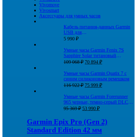
Vivomove
Vivosmart
Аксессуары для умных часов
Кабель питания-данных Garmin
USB для
Fenix/Quatix/Tactix/Forerunner/Venu
5 990
₽
Умные часы Garmin Fenix 7S
Sapphire Solar титановый
Первоначальная
Текущая
кремово-золотой с светло-
109 068
₽
70 894
₽
цена
цена:
песочным силиконовым
составляла
70
ремешком
Умные часы Garmin Quatix 7 с
109
894 ₽.
синим силиконовым ремешком
068 ₽.
Первоначальная
Текущая
116 922
₽
75 999
₽
цена
цена:
составляла
75
Умные часы Garmin Forerunner
116
999 ₽.
965 черные, темно-серый DLC
922 ₽.
Первоначальная
Текущая
титановый безель, с желто-
95 369
₽
53 990
₽
цена
цена:
черным ремешком
составляла
53
Garmin Epix Pro (Gen 2)
95
990 ₽.
Standard Edition 42 мм
369 ₽.