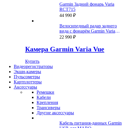
Garmin Задний фонарь Varia
RCT715
44 990
₽
Велосипедный радар заднего
вида с фонарём Garmin Varia
RTL515 (A04024)
22 990
₽
Камера Garmin Varia Vue
Купить
Видеорегистраторы
Экшн-камеры
Пульсометры
Картплоттеры
Аксессуары
Ремешки
Кабели
Крепления
Трансиверы
Другие аксессуары
Кабель питания-данных Garmin