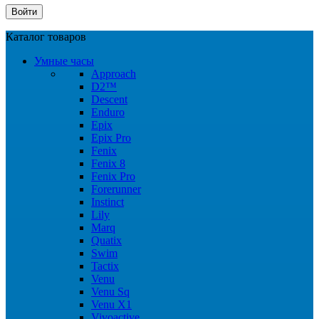
Каталог товаров
Умные часы
Approach
D2™
Descent
Enduro
Epix
Epix Pro
Fenix
Fenix 8
Fenix Pro
Forerunner
Instinct
Lily
Marq
Quatix
Swim
Tactix
Venu
Venu Sq
Venu X1
Vivoactive