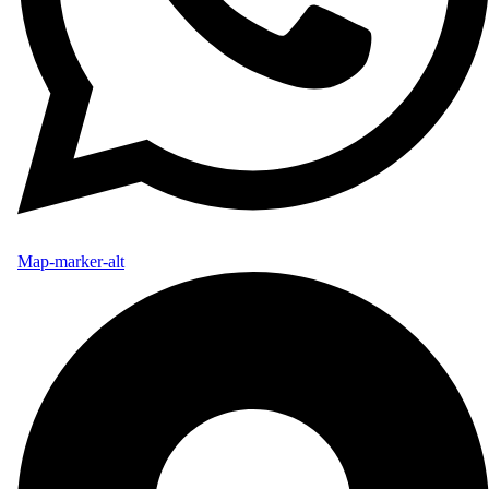
Map-marker-alt