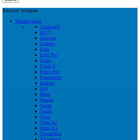
Каталог товаров
Умные часы
Approach
D2™
Descent
Enduro
Epix
Epix Pro
Fenix
Fenix 8
Fenix Pro
Forerunner
Instinct
Lily
Marq
Quatix
Swim
Tactix
Venu
Venu Sq
Venu X1
Vivoactive
Vivomove