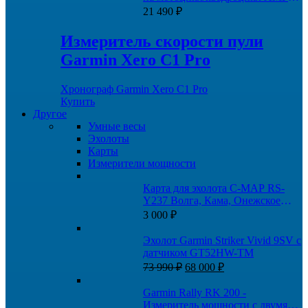
аудио и кабелем питания
21 490
₽
Измеритель скорости пули
Garmin Xero C1 Pro
Хронограф Garmin Xero C1 Pro
Купить
Другое
Умные весы
Эхолоты
Карты
Измерители мощности
Карта для эхолота C-MAP RS-
Y237 Волга, Кама, Онежское
озеро, и каналы
3 000
₽
Эхолот Garmin Striker Vivid 9SV с
датчиком GT52HW-TM
Первоначальная
Текущая
73 990
₽
68 000
₽
цена
цена:
составляла
68
Garmin Rally RK 200 -
73
000 ₽.
Измеритель мощности с двумя