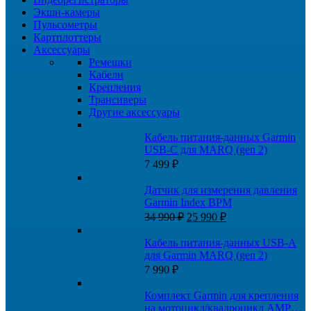
Экшн-камеры
Пульсометры
Картплоттеры
Аксессуары
Ремешки
Кабели
Крепления
Трансиверы
Другие аксессуары
Кабель питания-данных Garmin
USB-C для MARQ (gen 2)
7 499
₽
Датчик для измерения давления
Garmin Index BPM
Первоначальная
Текущая
34 990
₽
25 990
₽
цена
цена:
составляла
25
Кабель питания-данных USB-A
34
990 ₽.
для Garmin MARQ (gen 2)
990 ₽.
7 990
₽
Комплект Garmin для крепления
на мотоцикл/квадроцикл AMPS с