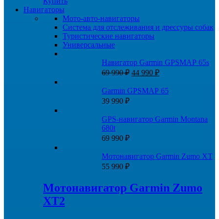
Купить
Навигаторы
Мото-авто-навигаторы
Система для отслеживания и дрессуры собак
Туристические навигаторы
Универсальные
Навигатор Garmin GPSMAP 65s
Первоначальная
Текущая
69 990
₽
44 990
₽
цена
цена:
составляла
44
Garmin GPSMAP 65
69
990 ₽.
39 990
₽
990 ₽.
GPS-навигатор Garmin Montana
680t
69 990
₽
Мотонавигатор Garmin Zumo XT
55 990
₽
Мотонавигатор Garmin Zumo
XT2