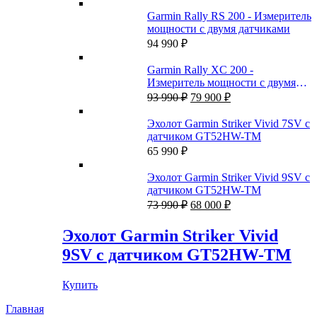
Garmin Rally RS 200 - Измеритель
мощности с двумя датчиками
94 990
₽
Garmin Rally XC 200 -
Измеритель мощности с двумя
Первоначальная
Текущая
датчиками
93 990
₽
79 900
₽
цена
цена:
составляла
79
Эхолот Garmin Striker Vivid 7SV с
93
900 ₽.
датчиком GT52HW-TM
990 ₽.
65 990
₽
Эхолот Garmin Striker Vivid 9SV с
датчиком GT52HW-TM
Первоначальная
Текущая
73 990
₽
68 000
₽
цена
цена:
составляла
68
Эхолот Garmin Striker Vivid
73
000 ₽.
9SV с датчиком GT52HW-TM
990 ₽.
Купить
Главная