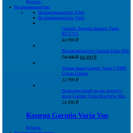
Купить
Велокомпьютеры
Велокомпьютеры Edge
Велокомпьютеры Varia
Garmin Задний фонарь Varia
RCT715
44 990
₽
Велокомпьютер Garmin Edge 850
Первоначальная
Текущая
74 990
₽
64 990
₽
цена
цена:
составляла
64
Умная фара Garmin Varia UT800
74
990 ₽.
Urban Edition
990 ₽.
22 990
₽
Велосипедный радар заднего
вида Garmin Varia Rearview Bike
Radar RTL500
24 990
₽
Камера Garmin Varia Vue
Купить
Видеорегистраторы