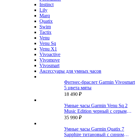
Instinct
Lily
Marq
Quatix
Swim
Tactix
Venu
Venu Sq
Venu X1
Vivoactive
Vivomove
Vivosmart
Аксессуары для умных часов
Фитнес-браслет Garmin Vivosmart
5 цвета мяты
18 490
₽
Умные часы Garmin Venu Sq 2
Music Edition черный с серым
алюминиевым безелем
35 990
₽
Умные часы Garmin Quatix 7
Sapphire титановый с синим