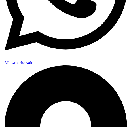
Map-marker-alt