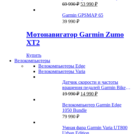
Первоначальная
Текущая
69 990
₽
53 990
₽
цена
цена:
составляла
53
Garmin GPSMAP 65
69
990 ₽.
39 990
₽
990 ₽.
Мотонавигатор Garmin Zumo
XT2
Купить
Велокомпьютеры
Велокомпьютеры Edge
Велокомпьютеры Varia
Датчик скорости и частоты
вращения педалей Garmin Bike
Первоначальная
Текущая
Speed Sensor 2 и Cadence Sensor 2
19 990
₽
14 990
₽
цена
цена:
составляла
14
Велокомпьютер Garmin Edge
19
990 ₽.
1050 Bundle
990 ₽.
79 990
₽
Умная фара Garmin Varia UT800
Urban Edition