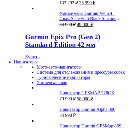
Первоначальная
Текущая
силиконовым ремешком
132 292
₽
75 990
₽
цена
цена:
составляла
75
Умные часы Garmin Venu 4 -
132
990 ₽.
45мм Slate with Black Silicone
292 ₽.
Первоначальная
Текущая
Band and Brown Leather Band
84 990
₽
49 000
₽
цена
цена:
составляла
49
Garmin Epix Pro (Gen 2)
84
000 ₽.
Standard Edition 42 мм
990 ₽.
Купить
Навигаторы
Мото-авто-навигаторы
Система для отслеживания и дрессуры собак
Туристические навигаторы
Универсальные
Навигатор GPSMAP 276CX
Первоначальная
Текущая
79 990
₽
58 000
₽
цена
цена:
составляла
58
Навигатор Garmin Alpha 300
79
000 ₽.
84 990
₽
990 ₽.
Навигатор Garmin GPSMap 86S