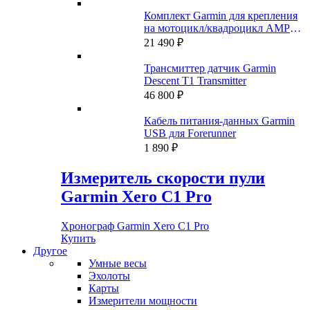
Комплект Garmin для крепления
на мотоцикл/квадроцикл AMPS с
аудио и кабелем питания
21 490
₽
Трансмиттер датчик Garmin
Descent T1 Transmitter
46 800
₽
Кабель питания-данных Garmin
USB для Forerunner
1 890
₽
Измеритель скорости пули
Garmin Xero C1 Pro
Хронограф Garmin Xero C1 Pro
Купить
Другое
Умные весы
Эхолоты
Карты
Измерители мощности