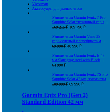
Vivosmart
Аксессуары для умных часов
Умные часы Garmin Fenix 7 Pro
Sapphire Solar титановый серый с
Первоначальная
Текущая
коричневым кожаным ремешком
169 215
₽
109 790
₽
цена
цена:
составляла
109
Умные часы Garmin Venu 3S
169
790 ₽.
серо-зеленый с серебристым
215 ₽.
Первоначальная
Текущая
безелем
69 990
₽
48 990
₽
цена
цена:
составляла
48
Умные часы Garmin Fenix E 47
69
990 ₽.
мм Slate gray steel with Black
990 ₽.
silicone band
64 990
₽
Умные часы Garmin Fenix 7S Pro
Sapphire Solar 42 мм, золотистый
Первоначальная
Текущая
корпус со светло-песочным
109 999
₽
69 990
₽
цена
цена:
ремешком
составляла
69
Garmin Epix Pro (Gen 2)
109
990 ₽.
Standard Edition 42 мм
999 ₽.