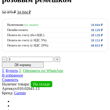
Первоначальная
Текущая
52 375
₽
34 044
₽
цена
цена:
составляла
34
52
Наличными
(по акции)
044 ₽.
34 044
₽
375 ₽.
Онлайн-оплата
38 129
₽
Оплата по счету (без НДС)
38 129
₽
Оплата по счету (с НДС 5%)
39 151
₽
Оплата по счету (с НДС 20%)
40 853
₽
Количество
товара
В корзину
Умные
Купить
Оформить по WhatsApp
часы
В избранное
Garmin
Сравнить
Forerunner
Наличие товара:
На складе
255S
Артикул:
010-02641-13
со
Бренд:
Garmin
светло-
розовым
ремешком