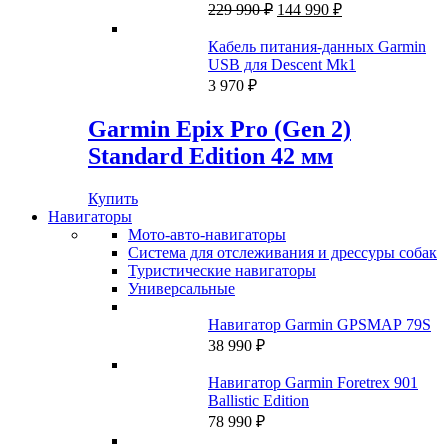
Первоначальная
Текущая
229 990
₽
144 990
₽
цена
цена:
составляла
144
Кабель питания-данных Garmin
229
990 ₽.
USB для Descent Mk1
990 ₽.
3 970
₽
Garmin Epix Pro (Gen 2)
Standard Edition 42 мм
Купить
Навигаторы
Мото-авто-навигаторы
Система для отслеживания и дрессуры собак
Туристические навигаторы
Универсальные
Навигатор Garmin GPSMAP 79S
38 990
₽
Навигатор Garmin Foretrex 901
Ballistic Edition
78 990
₽