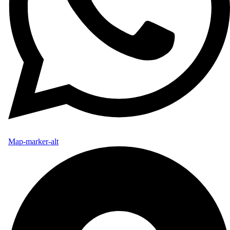
Map-marker-alt