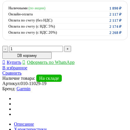
Наличными
(по акции)
1 890
₽
Онлайн-оплата
2 117
₽
Оплата по счету (без НДС)
2 117
₽
Оплата по счету (с НДС 5%)
2 174
₽
Оплата по счету (с НДС 20%)
2 268
₽
Количество
товара
В корзину
Кабель
Купить
Оформить по WhatsApp
питания-
В избранное
данных
Сравнить
Garmin
Наличие товара:
На складе
USB
Артикул:
010-11029-19
для
Бренд:
Garmin
Forerunner
Описание
Характеристики