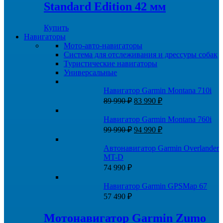
Standard Edition 42 мм
990 ₽.
Купить
Навигаторы
Мото-авто-навигаторы
Система для отслеживания и дрессуры собак
Туристические навигаторы
Универсальные
Навигатор Garmin Montana 710i
Первоначальная
Текущая
89 990
₽
83 990
₽
цена
цена:
составляла
83
Навигатор Garmin Montana 760i
89
990 ₽.
Первоначальная
Текущая
99 990
₽
94 990
₽
990 ₽.
цена
цена:
составляла
94
Автонавигатор Garmin Overlander
99
990 ₽.
MT-D
990 ₽.
74 990
₽
Навигатор Garmin GPSMap 67
57 490
₽
Мотонавигатор Garmin Zumo