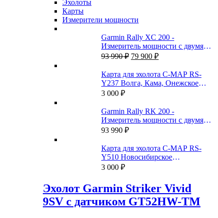
Эхолоты
Карты
Измерители мощности
Garmin Rally XC 200 -
Измеритель мощности с двумя
Первоначальная
Текущая
датчиками
93 990
₽
79 900
₽
цена
цена:
составляла
79
Карта для эхолота C-MAP RS-
93
900 ₽.
Y237 Волга, Кама, Онежское
990 ₽.
озеро, и каналы
3 000
₽
Garmin Rally RK 200 -
Измеритель мощности с двумя
датчиками
93 990
₽
Карта для эхолота C-MAP RS-
Y510 Новосибирское
водохранилище и Новосибирск-
3 000
₽
Томск
Эхолот Garmin Striker Vivid
9SV с датчиком GT52HW-TM