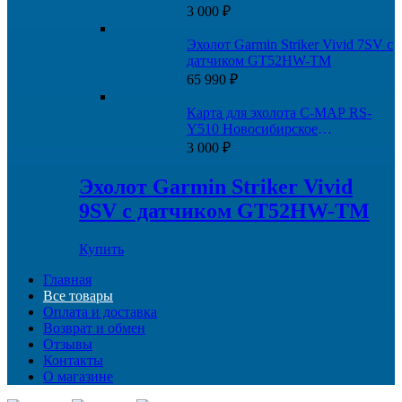
озеро, и каналы
3 000
₽
Эхолот Garmin Striker Vivid 7SV с
датчиком GT52HW-TM
65 990
₽
Карта для эхолота C-MAP RS-
Y510 Новосибирское
водохранилище и Новосибирск-
3 000
₽
Томск
Эхолот Garmin Striker Vivid
9SV с датчиком GT52HW-TM
Купить
Главная
Все товары
Оплата и доставка
Возврат и обмен
Отзывы
Контакты
О магазине