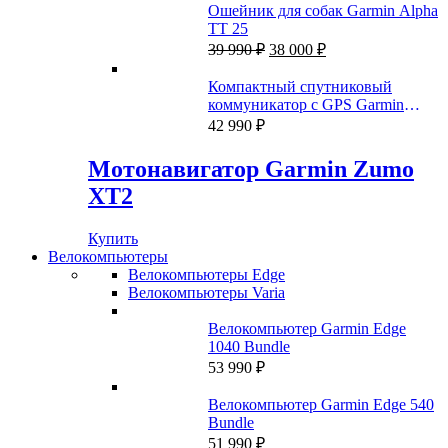
Ошейник для собак Garmin Alpha
TT 25
Первоначальная
Текущая
39 990
₽
38 000
₽
цена
цена:
составляла
38
Компактный спутниковый
39
000 ₽.
коммуникатор c GPS Garmin
990 ₽.
inReach Mini 2 Огненно-красный
42 990
₽
Мотонавигатор Garmin Zumo
XT2
Купить
Велокомпьютеры
Велокомпьютеры Edge
Велокомпьютеры Varia
Велокомпьютер Garmin Edge
1040 Bundle
53 990
₽
Велокомпьютер Garmin Edge 540
Bundle
51 990
₽