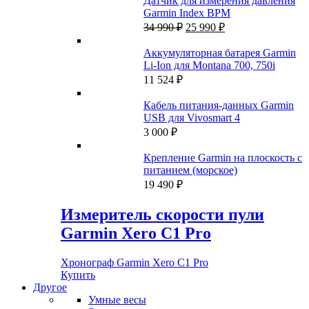
Датчик для измерения давления
Garmin Index BPM
Первоначальная
Текущая
34 990
₽
25 990
₽
цена
цена:
составляла
25
Аккумуляторная батарея Garmin
34
990 ₽.
Li-Ion для Montana 700, 750i
990 ₽.
11 524
₽
Кабель питания-данных Garmin
USB для Vivosmart 4
3 000
₽
Крепление Garmin на плоскость с
питанием (морское)
19 490
₽
Измеритель скорости пули
Garmin Xero C1 Pro
Хронограф Garmin Xero C1 Pro
Купить
Другое
Умные весы