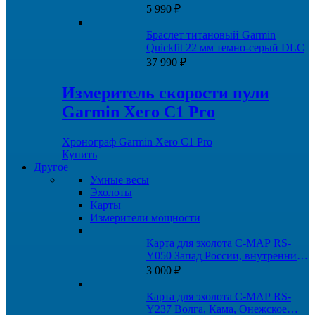
Fenix/Quatix/Tactix/Forerunner/Venu
5 990
₽
Браслет титановый Garmin
Quickfit 22 мм темно-серый DLC
37 990
₽
Измеритель скорости пули
Garmin Xero C1 Pro
Хронограф Garmin Xero C1 Pro
Купить
Другое
Умные весы
Эхолоты
Карты
Измерители мощности
Карта для эхолота C-MAP RS-
Y050 Запад России, внутренние
пути
3 000
₽
Карта для эхолота C-MAP RS-
Y237 Волга, Кама, Онежское