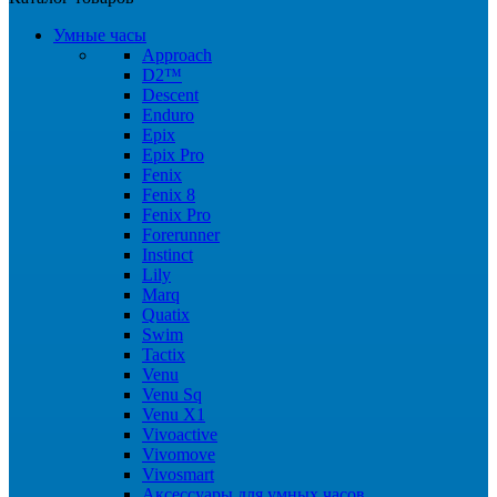
Умные часы
Approach
D2™
Descent
Enduro
Epix
Epix Pro
Fenix
Fenix 8
Fenix Pro
Forerunner
Instinct
Lily
Marq
Quatix
Swim
Tactix
Venu
Venu Sq
Venu X1
Vivoactive
Vivomove
Vivosmart
Аксессуары для умных часов