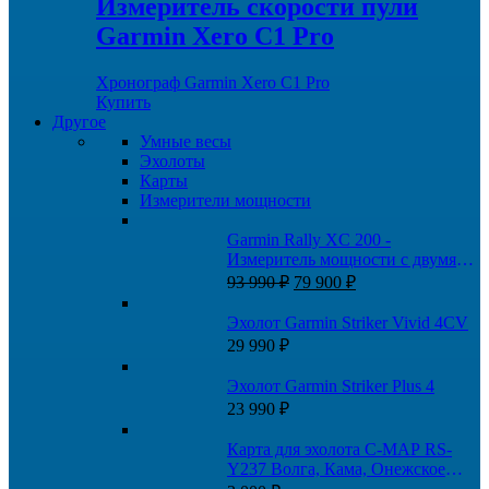
Измеритель скорости пули
Garmin Xero C1 Pro
Хронограф Garmin Xero C1 Pro
Купить
Другое
Умные весы
Эхолоты
Карты
Измерители мощности
Garmin Rally XC 200 -
Измеритель мощности с двумя
Первоначальная
Текущая
датчиками
93 990
₽
79 900
₽
цена
цена:
составляла
79
Эхолот Garmin Striker Vivid 4CV
93
900 ₽.
29 990
₽
990 ₽.
Эхолот Garmin Striker Plus 4
23 990
₽
Карта для эхолота C-MAP RS-
Y237 Волга, Кама, Онежское
озеро, и каналы