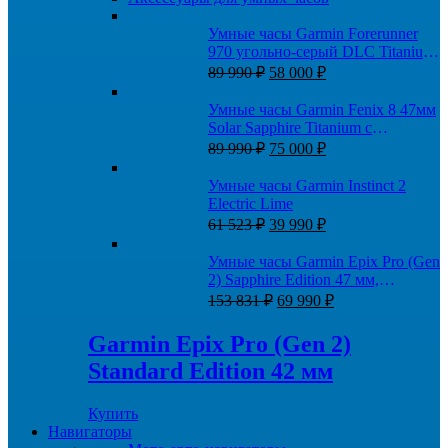
Умные часы Garmin Forerunner
970 угольно-серый DLC Titanium
Первоначальная
Текущая
с черным корпусом и черным/
89 990
₽
58 000
₽
цена
цена:
прозрачным белым ремешком
составляла
58
Умные часы Garmin Fenix 8 47мм
89
000 ₽.
Solar Sapphire Titanium с
990 ₽.
Первоначальная
Текущая
ремешком AMP Yellow/Graphite
89 990
₽
75 000
₽
цена
цена:
составляла
75
Умные часы Garmin Instinct 2
89
000 ₽.
Electric Lime
990 ₽.
Первоначальная
Текущая
61 523
₽
39 990
₽
цена
цена:
составляла
39
Умные часы Garmin Epix Pro (Gen
61
990 ₽.
2) Sapphire Edition 47 мм,
523 ₽.
Первоначальная
Текущая
титановый, угольно-серый DLC,
153 831
₽
69 990
₽
цена
цена:
черный кожаный ремешок
составляла
69
Garmin Epix Pro (Gen 2)
153
990 ₽.
Standard Edition 42 мм
831 ₽.
Купить
Навигаторы