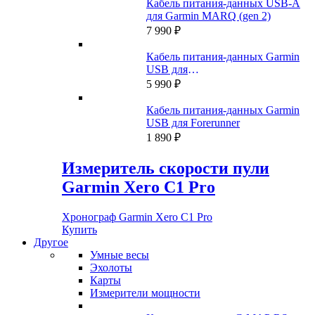
Кабель питания-данных USB-A
для Garmin MARQ (gen 2)
7 990
₽
Кабель питания-данных Garmin
USB для
Fenix/Quatix/Tactix/Forerunner/Venu
5 990
₽
Кабель питания-данных Garmin
USB для Forerunner
1 890
₽
Измеритель скорости пули
Garmin Xero C1 Pro
Хронограф Garmin Xero C1 Pro
Купить
Другое
Умные весы
Эхолоты
Карты
Измерители мощности