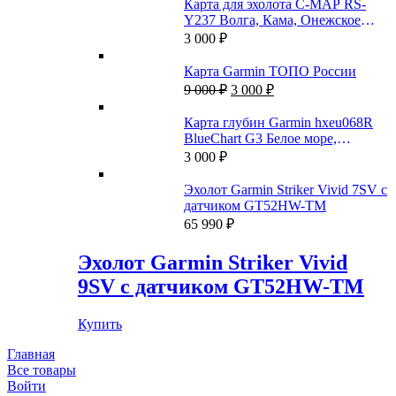
Карта для эхолота C-MAP RS-
Y237 Волга, Кама, Онежское
озеро, и каналы
3 000
₽
Карта Garmin ТОПО России
Первоначальная
Текущая
9 000
₽
3 000
₽
цена
цена:
составляла
3
Карта глубин Garmin hxeu068R
9
000 ₽.
BlueChart G3 Белое море,
000 ₽.
Баренцево море
3 000
₽
Эхолот Garmin Striker Vivid 7SV с
датчиком GT52HW-TM
65 990
₽
Эхолот Garmin Striker Vivid
9SV с датчиком GT52HW-TM
Купить
Главная
Все товары
Войти