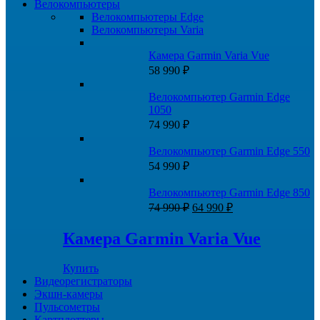
Велокомпьютеры
Велокомпьютеры Edge
Велокомпьютеры Varia
Камера Garmin Varia Vue
58 990
₽
Велокомпьютер Garmin Edge
1050
74 990
₽
Велокомпьютер Garmin Edge 550
54 990
₽
Велокомпьютер Garmin Edge 850
Первоначальная
Текущая
74 990
₽
64 990
₽
цена
цена:
составляла
64
Камера Garmin Varia Vue
74
990 ₽.
990 ₽.
Купить
Видеорегистраторы
Экшн-камеры
Пульсометры
Картплоттеры