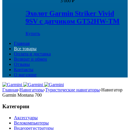
3 000
₽
Эхолот Garmin Striker Vivid
9SV с датчиком GT52HW-TM
Купить
Главная
Все товары
Оплата и доставка
Возврат и обмен
Отзывы
Контакты
О магазине
Главная
›
Навигаторы
›
Туристические навигаторы
›
Навигатор
Garmin Montana 700
Категории
Аксессуары
Велокомпьютеры
Видеорегистраторы