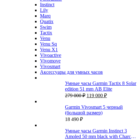
Instinct
Lily
Marq
Quatix
Swim
Tactix
Venu
Venu Sq
Venu X1
Vivoactive
Vivomove
Vivosmart
Аксессуары для умных часов
Умные часы Garmin Tactix 8 Solar
edition 51 mm AB Elite
Первоначальная
Текущая
279 000
₽
119 000
₽
цена
цена:
составляла
119
Garmin Vivosmart 5 черный
279
000 ₽.
(большой размер)
000 ₽.
18 490
₽
Умные часы Garmin Instinct 3
Amoled 50 mm black with Charcoal