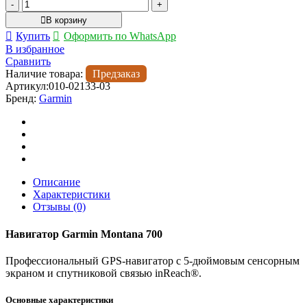
Количество
товара
В корзину
Навигатор
Купить
Оформить по WhatsApp
Garmin
В избранное
Montana
Сравнить
700
Наличие товара:
Предзаказ
Артикул:
010-02133-03
Бренд:
Garmin
Описание
Характеристики
Отзывы (0)
Навигатор Garmin Montana 700
Профессиональный GPS-навигатор с 5-дюймовым сенсорным
экраном и спутниковой связью inReach®.
Основные характеристики