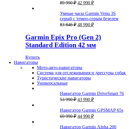
Первоначальная
Текущая
Band
89 990
₽
42 990
₽
цена
цена:
составляла
42
Умные часы Garmin Venu 3S
89
990 ₽.
серый с темно-серым безелем
990 ₽.
Первоначальная
Текущая
83 846
₽
48 990
₽
цена
цена:
составляла
48
Garmin Epix Pro (Gen 2)
83
990 ₽.
Standard Edition 42 мм
846 ₽.
Купить
Навигаторы
Мото-авто-навигаторы
Система для отслеживания и дрессуры собак
Туристические навигаторы
Универсальные
Навигатор Garmin DriveSmart 76
Первоначальная
Текущая
53 990
₽
43 990
₽
цена
цена:
составляла
43
Навигатор Garmin GPSMAP 65s
53
990 ₽.
Первоначальная
Текущая
69 990
₽
44 990
₽
990 ₽.
цена
цена:
составляла
44
Навигатор Garmin Alpha 200