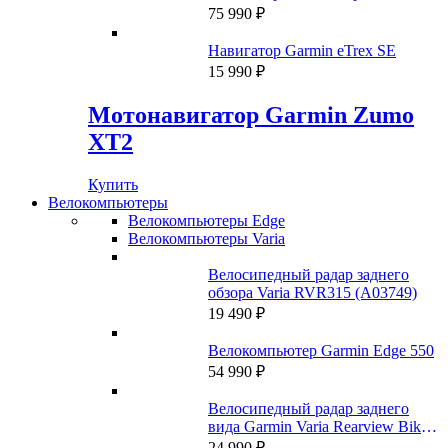
69
990 ₽.
75 990
₽
990 ₽.
Навигатор Garmin eTrex SE
15 990
₽
Мотонавигатор Garmin Zumo
XT2
Купить
Велокомпьютеры
Велокомпьютеры Edge
Велокомпьютеры Varia
Велосипедный радар заднего
обзора Varia RVR315 (A03749)
19 490
₽
Велокомпьютер Garmin Edge 550
54 990
₽
Велосипедный радар заднего
вида Garmin Varia Rearview Bike
Radar RTL500
24 990
₽