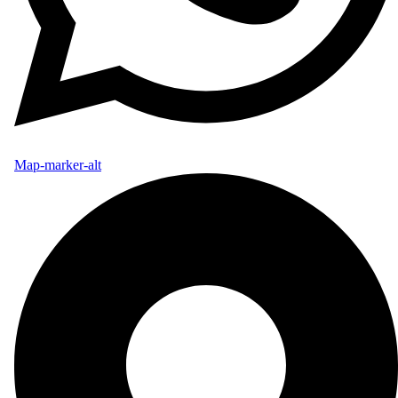
Map-marker-alt