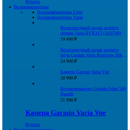
Купить
Велокомпьютеры
Велокомпьютеры Edge
Велокомпьютеры Varia
Велосипедный радар заднего
обзора Varia RVR315 (A03749)
19 490
₽
Велосипедный радар заднего
вида Garmin Varia Rearview Bike
Radar RTL500
24 990
₽
Камера Garmin Varia Vue
58 990
₽
Велокомпьютер Garmin Edge 540
Bundle
51 990
₽
Камера Garmin Varia Vue
Купить
Видеорегистраторы