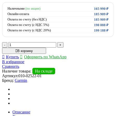
составляла
165
209
Наличными
(по акции)
990 ₽.
165 990
₽
000 ₽.
Онлайн-оплата
185 909
₽
Оплата по счету (без НДС)
185 909
₽
Оплата по счету (с НДС 5%)
190 888
₽
Оплата по счету (с НДС 20%)
199 188
₽
Количество
товара
В корзину
Garmin
Купить
Оформить по WhatsApp
Echomap
В избранное
UHD
Сравнить
92SV
Наличие товара:
На складе
-
Артикул:
010-02522-01
картплоттер
Бренд:
Garmin
с
датчиком
GT56UHD-
TM
Описание