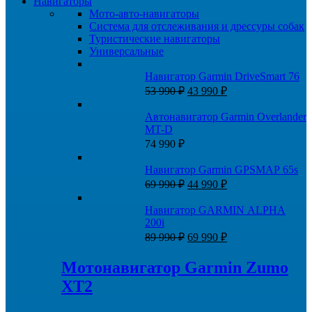
Навигаторы
Мото-авто-навигаторы
Система для отслеживания и дрессуры собак
Туристические навигаторы
Универсальные
Навигатор Garmin DriveSmart 76
Первоначальная
Текущая
53 990
₽
43 990
₽
цена
цена:
составляла
43
Автонавигатор Garmin Overlander
53
990 ₽.
MT-D
990 ₽.
74 990
₽
Навигатор Garmin GPSMAP 65s
Первоначальная
Текущая
69 990
₽
44 990
₽
цена
цена:
составляла
44
Навигатор GARMIN ALPHA
69
990 ₽.
200i
990 ₽.
Первоначальная
Текущая
89 990
₽
69 990
₽
цена
цена:
составляла
69
Мотонавигатор Garmin Zumo
89
990 ₽.
XT2
990 ₽.