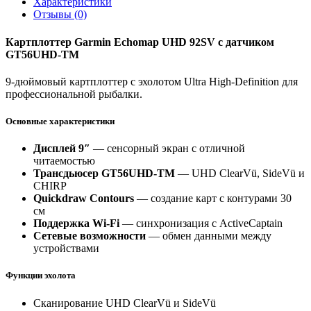
Характеристики
Отзывы (0)
Картплоттер Garmin Echomap UHD 92SV с датчиком
GT56UHD-TM
9-дюймовый картплоттер с эхолотом Ultra High-Definition для
профессиональной рыбалки.
Основные характеристики
Дисплей 9″
— сенсорный экран с отличной
читаемостью
Трансдьюсер GT56UHD-TM
— UHD ClearVü, SideVü и
CHIRP
Quickdraw Contours
— создание карт с контурами 30
см
Поддержка Wi-Fi
— синхронизация с ActiveCaptain
Сетевые возможности
— обмен данными между
устройствами
Функции эхолота
Сканирование UHD ClearVü и SideVü