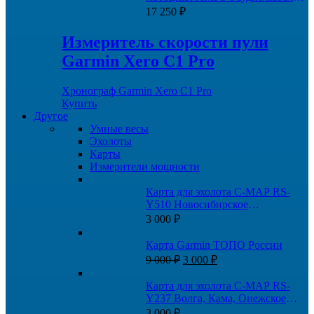
питания
17 250
₽
Измеритель скорости пули
Garmin Xero C1 Pro
Хронограф Garmin Xero C1 Pro
Купить
Другое
Умные весы
Эхолоты
Карты
Измерители мощности
Карта для эхолота C-MAP RS-
Y510 Новосибирское
водохранилище и Новосибирск-
3 000
₽
Томск
Карта Garmin ТОПО России
Первоначальная
Текущая
9 000
₽
3 000
₽
цена
цена:
составляла
3
Карта для эхолота C-MAP RS-
9
000 ₽.
Y237 Волга, Кама, Онежское
000 ₽.
озеро, и каналы
3 000
₽