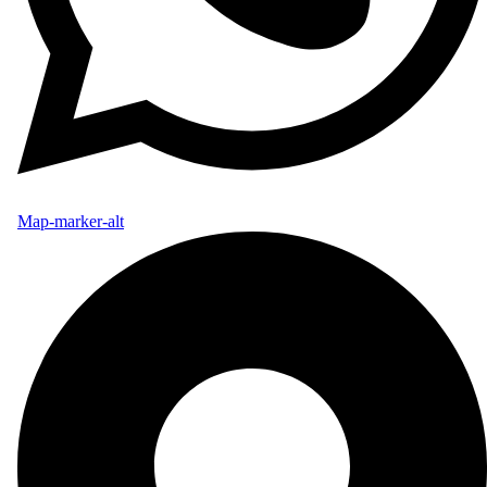
Map-marker-alt