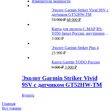
Измерители мощности
Эхолот Garmin Striker Vivid 9SV с
датчиком GT52HW-TM
Первоначальная
Текущая
73 990
₽
68 000
₽
цена
цена:
составляла
68
Карта для эхолота C-MAP RS-
73
000 ₽.
Y050 Запад России, внутренние
990 ₽.
пути
3 000
₽
Эхолот Garmin Striker Plus 4
23 990
₽
Карта Garmin ТОПО России
Первоначальная
Текущая
9 000
₽
3 000
₽
цена
цена:
составляла
3
Эхолот Garmin Striker Vivid
9
000 ₽.
9SV с датчиком GT52HW-TM
000 ₽.
Купить
Главная
Все товары