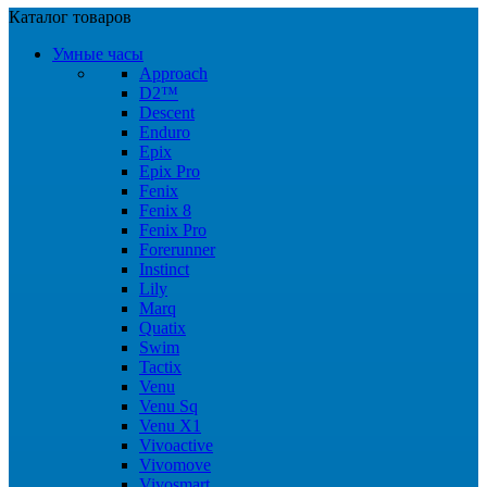
Каталог товаров
Умные часы
Approach
D2™
Descent
Enduro
Epix
Epix Pro
Fenix
Fenix 8
Fenix Pro
Forerunner
Instinct
Lily
Marq
Quatix
Swim
Tactix
Venu
Venu Sq
Venu X1
Vivoactive
Vivomove
Vivosmart