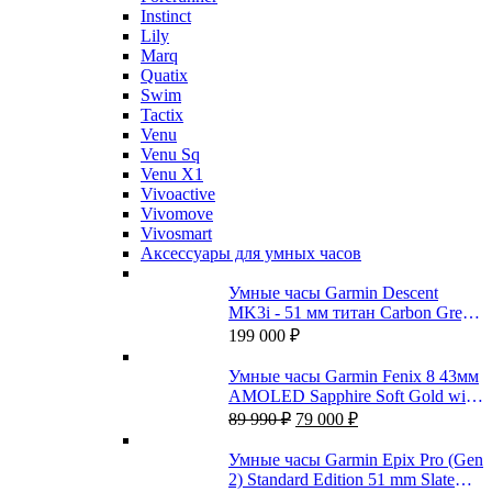
Instinct
Lily
Marq
Quatix
Swim
Tactix
Venu
Venu Sq
Venu X1
Vivoactive
Vivomove
Vivosmart
Аксессуары для умных часов
Умные часы Garmin Descent
MK3i - 51 мм титан Carbon Grey
DLC с черным силиконовым
199 000
₽
ремешком и приемопередатчиком
Descent T2
Умные часы Garmin Fenix 8 43мм
AMOLED Sapphire Soft Gold with
Первоначальная
Текущая
fog Gray/Dark sandstone silicone
89 990
₽
79 000
₽
цена
цена:
band
составляла
79
Умные часы Garmin Epix Pro (Gen
89
000 ₽.
2) Standard Edition 51 mm Slate