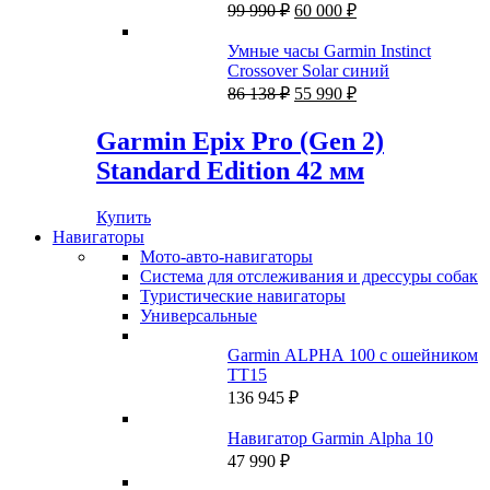
990 ₽.
Первоначальная
Текущая
Grey
99 990
₽
60 000
₽
цена
цена:
составляла
60
Умные часы Garmin Instinct
99
000 ₽.
Crossover Solar синий
990 ₽.
Первоначальная
Текущая
86 138
₽
55 990
₽
цена
цена:
составляла
55
Garmin Epix Pro (Gen 2)
86
990 ₽.
Standard Edition 42 мм
138 ₽.
Купить
Навигаторы
Мото-авто-навигаторы
Система для отслеживания и дрессуры собак
Туристические навигаторы
Универсальные
Garmin ALPHA 100 с ошейником
ТT15
136 945
₽
Навигатор Garmin Alpha 10
47 990
₽