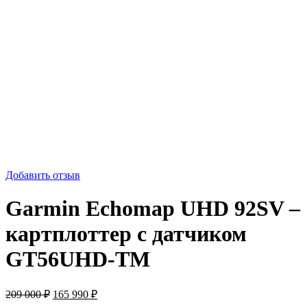
-21%
Добавить отзыв
Garmin Echomap UHD 92SV –
картплоттер с датчиком
GT56UHD-TM
Первоначальная
Текущая
209 000
₽
165 990
₽
цена
цена: