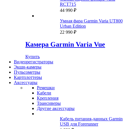
74
990 ₽.
RCT715
990 ₽.
44 990
₽
Умная фара Garmin Varia UT800
Urban Edition
22 990
₽
Камера Garmin Varia Vue
Купить
Видеорегистраторы
Экшн-камеры
Пульсометры
Картплоттеры
Аксессуары
Ремешки
Кабели
Крепления
Трансиверы
Другие аксессуары
Кабель питания-данных Garmin
USB для Forerunner