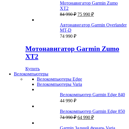
Мотонавигатор Garmin Zumo
XT2
Первоначальная
Текущая
84 990
₽
75 990
₽
цена
цена:
составляла
75
Автонавигатор Garmin Overlander
84
990 ₽.
MT-D
990 ₽.
74 990
₽
Мотонавигатор Garmin Zumo
XT2
Купить
Велокомпьютеры
Велокомпьютеры Edge
Велокомпьютеры Varia
Велокомпьютер Garmin Edge 840
44 990
₽
Велокомпьютер Garmin Edge 850
Первоначальная
Текущая
74 990
₽
64 990
₽
цена
цена:
составляла
64
Garmin Задний фонарь Varia