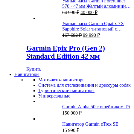
Умные часы Garmin Forerunner
570 - 47 мм Желтый алюминий с
Первоначальная
Текущая
полупрозрачным белым/
64 990
₽
40 000
₽
цена
цена:
бирюзовым ремешком
составляла
40
Умные часы Garmin Quatix 7X
64
000 ₽.
Sapphire Solar титановый с
990 ₽.
Первоначальная
Текущая
серебристым титановым
167 692
₽
99 990
₽
цена
цена:
браслетом
составляла
99
Garmin Epix Pro (Gen 2)
167
990 ₽.
Standard Edition 42 мм
692 ₽.
Купить
Навигаторы
Мото-авто-навигаторы
Система для отслеживания и дрессуры собак
Туристические навигаторы
Универсальные
Garmin Alpha 50 с ошейником Т5
150 000
₽
Навигатор Garmin eTrex SE
15 990
₽