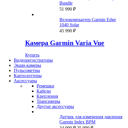
Bundle
51 990
₽
Велокомпьютер Garmin Edge
1040 Solar
45 990
₽
Камера Garmin Varia Vue
Купить
Видеорегистраторы
Экшн-камеры
Пульсометры
Картплоттеры
Аксессуары
Ремешки
Кабели
Крепления
Трансиверы
Другие аксессуары
Датчик для измерения давления
Garmin Index BPM
Первоначальная
Текущая
34 990
₽
25 990
₽