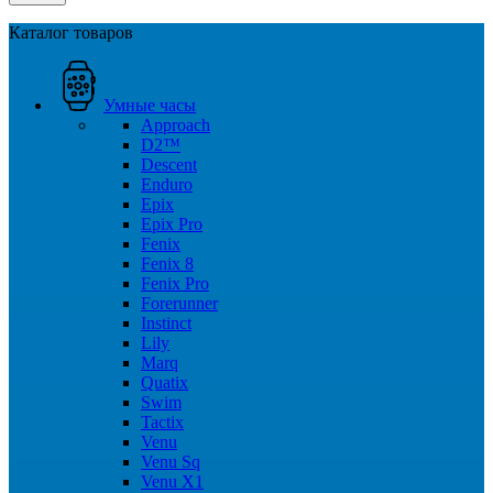
Каталог товаров
Умные часы
Approach
D2™
Descent
Enduro
Epix
Epix Pro
Fenix
Fenix 8
Fenix Pro
Forerunner
Instinct
Lily
Marq
Quatix
Swim
Tactix
Venu
Venu Sq
Venu X1