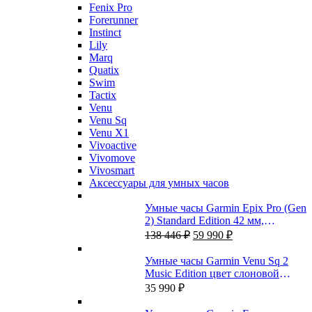
Fenix Pro
Forerunner
Instinct
Lily
Marq
Quatix
Swim
Tactix
Venu
Venu Sq
Venu X1
Vivoactive
Vivomove
Vivosmart
Аксессуары для умных часов
Умные часы Garmin Epix Pro (Gen
2) Standard Edition 42 мм,
Первоначальная
Текущая
серебристый корпус, белый
138 446
₽
59 990
₽
цена
цена:
ремешок
составляла
59
Умные часы Garmin Venu Sq 2
138
990 ₽.
Music Edition цвет слоновой
446 ₽.
кости с персиково-золотым
35 990
₽
алюминиевым безелем