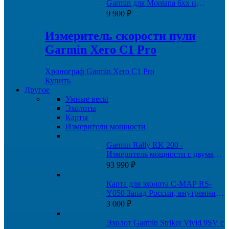
Garmin для Montana 6xx и
GPSMAP 276Cx
9 900
₽
Измеритель скорости пули
Garmin Xero C1 Pro
Хронограф Garmin Xero C1 Pro
Купить
Другое
Умные весы
Эхолоты
Карты
Измерители мощности
Garmin Rally RK 200 -
Измеритель мощности с двумя
датчиками
93 990
₽
Карта для эхолота C-MAP RS-
Y050 Запад России, внутренние
пути
3 000
₽
Эхолот Garmin Striker Vivid 9SV с