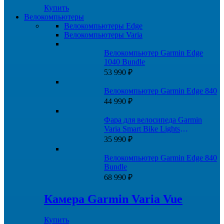
Купить
Велокомпьютеры
Велокомпьютеры Edge
Велокомпьютеры Varia
Велокомпьютер Garmin Edge
1040 Bundle
53 990
₽
Велокомпьютер Garmin Edge 840
44 990
₽
Фара для велосипеда Garmin
Varia Smart Bike Lights
HL500+TL300
35 990
₽
Велокомпьютер Garmin Edge 840
Bundle
68 990
₽
Камера Garmin Varia Vue
Купить