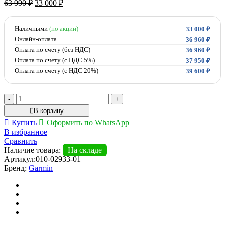
Первоначальная
Текущая
63 990
₽
33 000
₽
цена
цена:
составляла
33
63
Наличными
(по акции)
000 ₽.
33 000
₽
990 ₽.
Онлайн-оплата
36 960
₽
Оплата по счету (без НДС)
36 960
₽
Оплата по счету (с НДС 5%)
37 950
₽
Оплата по счету (с НДС 20%)
39 600
₽
Количество
товара
В корзину
Умные
Купить
Оформить по WhatsApp
часы
В избранное
Garmin
Сравнить
Instinct
Наличие товара:
На складе
E
Артикул:
010-02933-01
45
Бренд:
Garmin
mm
Electric
Lime
with
Electric
Lime
Band