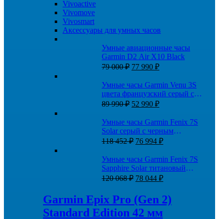
Vivoactive
Vivomove
Vivosmart
Аксессуары для умных часов
Умные авиационные часы
Garmin D2 Air X10 Black
Первоначальная
Текущая
79 000
₽
77 990
₽
цена
цена:
составляла
77
Умные часы Garmin Venu 3S
79
990 ₽.
цвета французский серый с
000 ₽.
Первоначальная
Текущая
кожаным ремешком с золотистым
89 990
₽
52 990
₽
цена
цена:
безелем
составляла
52
Умные часы Garmin Fenix 7S
89
990 ₽.
Solar серый с черным
990 ₽.
Первоначальная
Текущая
силиконовым ремешком
118 452
₽
76 994
₽
цена
цена:
составляла
76
Умные часы Garmin Fenix 7S
118
994 ₽.
Sapphire Solar титановый
452 ₽.
Первоначальная
Текущая
угольно-серый DLC с
120 068
₽
78 044
₽
цена
цена:
силиконовым ремешком
составляла
78
Garmin Epix Pro (Gen 2)
120
044 ₽.
Standard Edition 42 мм
068 ₽.