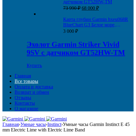
датчиком GT52HW-TM
Первоначальная
Текущая
73 990
₽
68 000
₽
цена
цена:
составляла
68
Карта глубин Garmin hxeu068R
73
000 ₽.
BlueChart G3 Белое море,
990 ₽.
Баренцево море
3 000
₽
Эхолот Garmin Striker Vivid
9SV с датчиком GT52HW-TM
Купить
Главная
Все товары
Оплата и доставка
Возврат и обмен
Отзывы
Контакты
О магазине
Главная
›
Умные часы
›
Instinct
›
Умные часы Garmin Instinct E 45
mm Electric Lime with Electric Lime Band