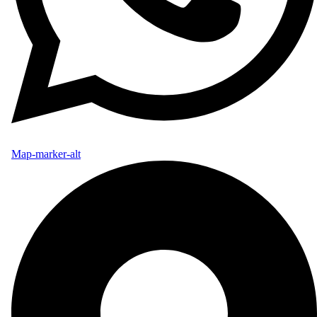
Map-marker-alt