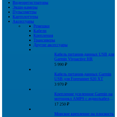
Видеорегистраторы
Экшн-камеры
Пульсометры
Картплоттеры
Аксессуары
Ремешки
Кабели
Крепления
Трансиверы
Другие аксессуары
Кабель питания-данных USB для
Garmin Vivoactive HR
5 990
₽
Кабель питания-данных Garmin
USB для Forerunner 920 XT
3 970
₽
Крепление усиленное Garmin на
мотоцикл AMPS с аудио/кабелем
питания
17 250
₽
Морское крепление на плоскость