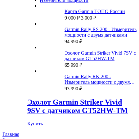
Измерители мощности
Карта Garmin ТОПО России
Первоначальная
Текущая
9 000
₽
3 000
₽
цена
цена:
составляла
3
Garmin Rally RS 200 - Измеритель
9
000 ₽.
мощности с двумя датчиками
000 ₽.
94 990
₽
Эхолот Garmin Striker Vivid 7SV с
датчиком GT52HW-TM
65 990
₽
Garmin Rally RK 200 -
Измеритель мощности с двумя
датчиками
93 990
₽
Эхолот Garmin Striker Vivid
9SV с датчиком GT52HW-TM
Купить
Главная