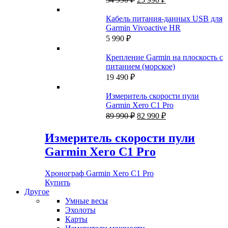
цена
цена:
составляла
25
Кабель питания-данных USB для
34
990 ₽.
Garmin Vivoactive HR
990 ₽.
5 990
₽
Крепление Garmin на плоскость с
питанием (морское)
19 490
₽
Измеритель скорости пули
Garmin Xero C1 Pro
Первоначальная
Текущая
89 990
₽
82 990
₽
цена
цена:
составляла
82
Измеритель скорости пули
89
990 ₽.
Garmin Xero C1 Pro
990 ₽.
Хронограф Garmin Xero C1 Pro
Купить
Другое
Умные весы
Эхолоты
Карты