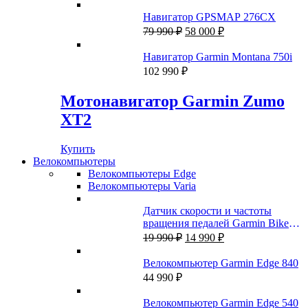
Навигатор GPSMAP 276CX
Первоначальная
Текущая
79 990
₽
58 000
₽
цена
цена:
составляла
58
Навигатор Garmin Montana 750i
79
000 ₽.
102 990
₽
990 ₽.
Мотонавигатор Garmin Zumo
XT2
Купить
Велокомпьютеры
Велокомпьютеры Edge
Велокомпьютеры Varia
Датчик скорости и частоты
вращения педалей Garmin Bike
Первоначальная
Текущая
Speed Sensor 2 и Cadence Sensor 2
19 990
₽
14 990
₽
цена
цена:
составляла
14
Велокомпьютер Garmin Edge 840
19
990 ₽.
44 990
₽
990 ₽.
Велокомпьютер Garmin Edge 540