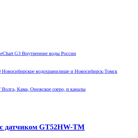
ueChart G3 Внутренние воды России
0 Новосибирское водохранилище и Новосибирск-Томск
 Волга, Кама, Онежское озеро, и каналы
SV с датчиком GT52HW-TM