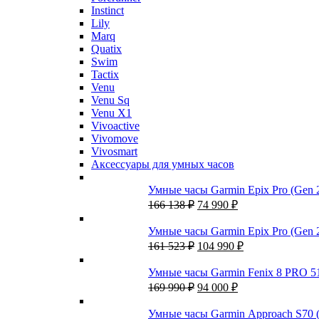
Instinct
Lily
Marq
Quatix
Swim
Tactix
Venu
Venu Sq
Venu X1
Vivoactive
Vivomove
Vivosmart
Аксессуары для умных часов
Умные часы Garmin Epix Pro (Gen 
Первоначальная
Текущая
166 138
₽
74 990
₽
цена
цена:
составляла
74
Умные часы Garmin Epix Pro (Gen 
166
990 ₽.
Первоначальная
Текущая
161 523
₽
104 990
₽
138 ₽.
цена
цена:
составляла
104
Умные часы Garmin Fenix 8 PRO 51м
161
990 ₽.
Первоначальная
Текущая
169 990
₽
94 000
₽
523 ₽.
цена
цена:
составляла
94
Умные часы Garmin Approach S70 