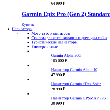
169
000 ₽.
64 990
₽
990 ₽.
Garmin Epix Pro (Gen 2) Standard
Купить
Навигаторы
Мото-авто-навигаторы
Система для отслеживания и дрессуры собак
Туристические навигаторы
Универсальные
Garmin Alpha 300i
105 000
₽
Навигатор Garmin Alpha 10
47 990
₽
Навигатор Garmin eTrex Solar
28 990
₽
Навигатор Garmin GPSMAP 79S
38 990
₽