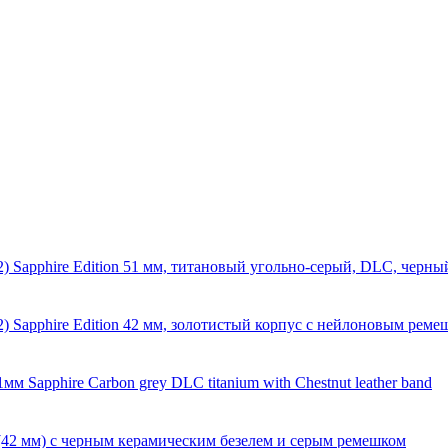
2) Sapphire Edition 51 мм, титановый угольно-серый, DLC, чер
2) Sapphire Edition 42 мм, золотистый корпус с нейлоновым рем
м Sapphire Carbon grey DLC titanium with Chestnut leather band
(42 мм) с черным керамическим безелем и серым ремешком