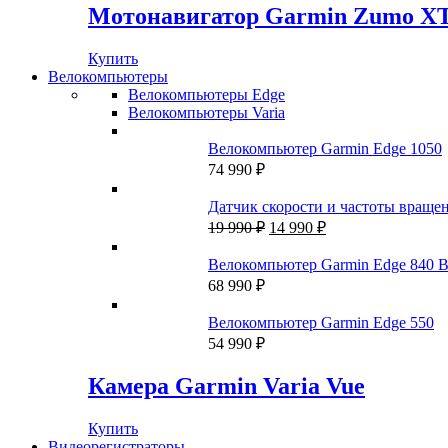
Мотонавигатор Garmin Zumo X
Купить
Велокомпьютеры
Велокомпьютеры Edge
Велокомпьютеры Varia
Велокомпьютер Garmin Edge 1050
74 990
₽
Датчик скорости и частоты вращени
Первоначальная
Текущая
19 990
₽
14 990
₽
цена
цена:
составляла
14
Велокомпьютер Garmin Edge 840 B
19
990 ₽.
68 990
₽
990 ₽.
Велокомпьютер Garmin Edge 550
54 990
₽
Камера Garmin Varia Vue
Купить
Видеорегистраторы