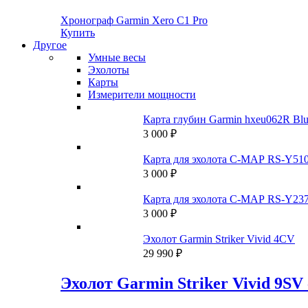
Хронограф Garmin Xero C1 Pro
Купить
Другое
Умные весы
Эхолоты
Карты
Измерители мощности
Карта глубин Garmin hxeu062R Bl
3 000
₽
Карта для эхолота C-MAP RS-Y51
3 000
₽
Карта для эхолота C-MAP RS-Y237
3 000
₽
Эхолот Garmin Striker Vivid 4CV
29 990
₽
Эхолот Garmin Striker Vivid 9