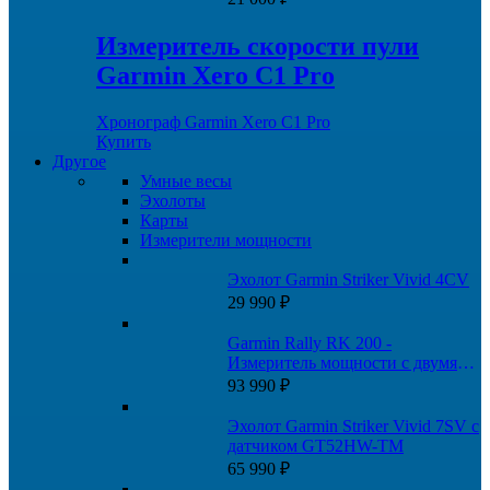
Измеритель скорости пули
Garmin Xero C1 Pro
Хронограф Garmin Xero C1 Pro
Купить
Другое
Умные весы
Эхолоты
Карты
Измерители мощности
Эхолот Garmin Striker Vivid 4CV
29 990
₽
Garmin Rally RK 200 -
Измеритель мощности с двумя
датчиками
93 990
₽
Эхолот Garmin Striker Vivid 7SV с
датчиком GT52HW-TM
65 990
₽