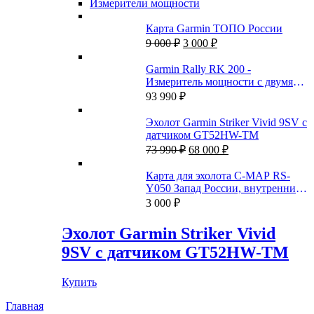
Измерители мощности
Карта Garmin ТОПО России
Первоначальная
Текущая
9 000
₽
3 000
₽
цена
цена:
составляла
3
Garmin Rally RK 200 -
9
000 ₽.
Измеритель мощности с двумя
000 ₽.
датчиками
93 990
₽
Эхолот Garmin Striker Vivid 9SV с
датчиком GT52HW-TM
Первоначальная
Текущая
73 990
₽
68 000
₽
цена
цена:
составляла
68
Карта для эхолота C-MAP RS-
73
000 ₽.
Y050 Запад России, внутренние
990 ₽.
пути
3 000
₽
Эхолот Garmin Striker Vivid
9SV с датчиком GT52HW-TM
Купить
Главная