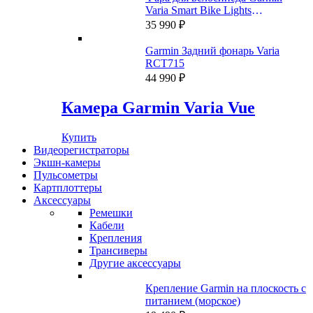
Varia Smart Bike Lights
HL500+TL300
35 990
₽
Garmin Задний фонарь Varia
RCT715
44 990
₽
Камера Garmin Varia Vue
Купить
Видеорегистраторы
Экшн-камеры
Пульсометры
Картплоттеры
Аксессуары
Ремешки
Кабели
Крепления
Трансиверы
Другие аксессуары
Крепление Garmin на плоскость с
питанием (морское)