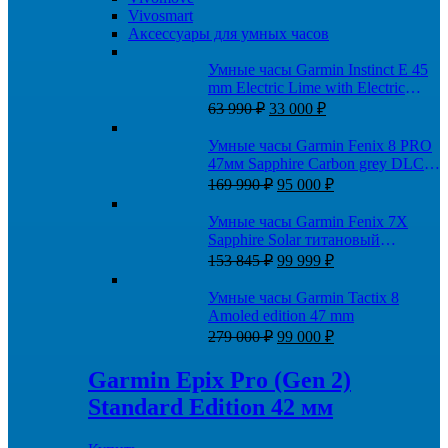
Vivosmart
Аксессуары для умных часов
Умные часы Garmin Instinct E 45
mm Electric Lime with Electric
Первоначальная
Текущая
Lime Band
63 990
₽
33 000
₽
цена
цена:
составляла
33
Умные часы Garmin Fenix 8 PRO
63
000 ₽.
47мм Sapphire Carbon grey DLC
990 ₽.
Первоначальная
Текущая
titanium with Chestnut leather band
169 990
₽
95 000
₽
цена
цена:
составляла
95
Умные часы Garmin Fenix 7X
169
000 ₽.
Sapphire Solar титановый
990 ₽.
Первоначальная
Текущая
угольно-серый DLC с угольно-
153 845
₽
99 999
₽
цена
цена:
серым титановым DLC
составляла
99
браслетом
Умные часы Garmin Tactix 8
153
999 ₽.
Amoled edition 47 mm
845 ₽.
Первоначальная
Текущая
279 000
₽
99 000
₽
цена
цена:
составляла
99
Garmin Epix Pro (Gen 2)
279
000 ₽.
Standard Edition 42 мм
000 ₽.