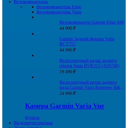
Велокомпьютеры
Велокомпьютеры Edge
Велокомпьютеры Varia
Велокомпьютер Garmin Edge 840
44 990
₽
Garmin Задний фонарь Varia
RCT715
44 990
₽
Велосипедный радар заднего
обзора Varia RVR315 (A03749)
19 490
₽
Велосипедный радар заднего
вида Garmin Varia Rearview Bike
Radar RTL500
24 990
₽
Камера Garmin Varia Vue
Купить
Видеорегистраторы
Экшн-камеры