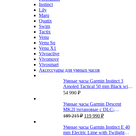
Instinct
Lily
Marq
Quatix
Swim
Tactix
Venu
Venu Sq
Venu X1
Vivoactive
Vivomove
Vivosmart
Аксессуары для умных часов
Умные часы Garmin Instinct 3
Amoled Tactical 50 mm Black with
Black Band
54 990
₽
Умные часы Garmin Descent
MK2I титановые с DLC-
Первоначальная
Текущая
покрытием и черным ремешком
189 215
₽
119 990
₽
цена
цена:
составляла
119
Умные часы Garmin Instinct E 40
189
990 ₽.
mm Electric Lime with Twilight