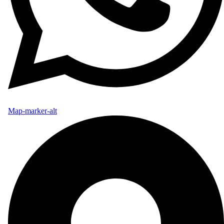
Map-marker-alt