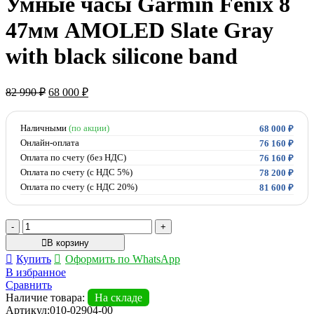
Умные часы Garmin Fenix 8
47мм AMOLED Slate Gray
with black silicone band
Первоначальная
Текущая
82 990
₽
68 000
₽
цена
цена:
составляла
68
82
Наличными
(по акции)
000 ₽.
68 000
₽
990 ₽.
Онлайн-оплата
76 160
₽
Оплата по счету (без НДС)
76 160
₽
Оплата по счету (с НДС 5%)
78 200
₽
Оплата по счету (с НДС 20%)
81 600
₽
Количество
товара
В корзину
Умные
Купить
Оформить по WhatsApp
часы
В избранное
Garmin
Сравнить
Fenix
Наличие товара:
На складе
8
Артикул:
010-02904-00
47мм