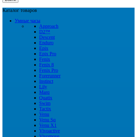
Каталог товаров
Умные часы
Approach
D2™
Descent
Enduro
Epix
Epix Pro
Fenix
Fenix 8
Fenix Pro
Forerunner
Instinct
Lily
Marq
Quatix
Swim
Tactix
Venu
Venu Sq
Venu X1
Vivoactive
Vivomove