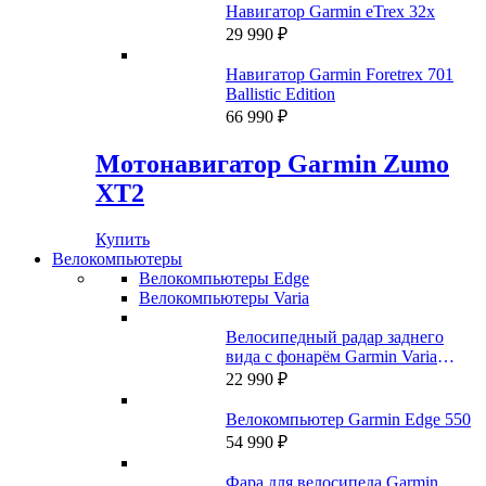
составляла
69
Навигатор Garmin eTrex 32x
89
990 ₽.
29 990
₽
990 ₽.
Навигатор Garmin Foretrex 701
Ballistic Edition
66 990
₽
Мотонавигатор Garmin Zumo
XT2
Купить
Велокомпьютеры
Велокомпьютеры Edge
Велокомпьютеры Varia
Велосипедный радар заднего
вида с фонарём Garmin Varia
RTL515 (A04024)
22 990
₽
Велокомпьютер Garmin Edge 550
54 990
₽
Фара для велосипеда Garmin