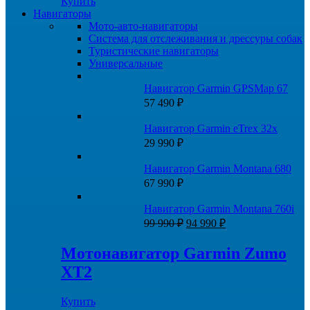
Купить
Навигаторы
Мото-авто-навигаторы
Система для отслеживания и дрессуры собак
Туристические навигаторы
Универсальные
Навигатор Garmin GPSMap 67
57 490
₽
Навигатор Garmin eTrex 32x
29 990
₽
Навигатор Garmin Montana 680
67 990
₽
Навигатор Garmin Montana 760i
Первоначальная
Текущая
99 990
₽
94 990
₽
цена
цена:
составляла
94
Мотонавигатор Garmin Zumo
99
990 ₽.
XT2
990 ₽.
Купить