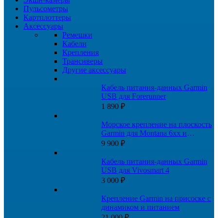
Пульсометры
Картплоттеры
Аксессуары
Ремешки
Кабели
Крепления
Трансиверы
Другие аксессуары
Кабель питания-данных Garmin
USB для Forerunner
1 890
₽
Морское крепление на плоскость
Garmin для Montana 6xx и
GPSMAP 276Cx
9 900
₽
Кабель питания-данных Garmin
USB для Vivosmart 4
3 000
₽
Крепление Garmin на присоске с
динамиком и питанием
21 000
₽