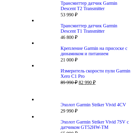
Трансмиттер датчик Garmin
Descent T2 Transmitter
53 990
₽
Трансмиттер датчик Garmin
Descent T1 Transmitter
46 800
₽
Крепление Garmin на присоске с
динамиком и питанием
21 000
₽
Измеритель скорости пули Garmin
Xero C1 Pro
89 990
₽
82 990
₽
Эхолот Garmin Striker Vivid 4CV
29 990
₽
Эхолот Garmin Striker Vivid 7SV с
датчиком GT52HW-TM