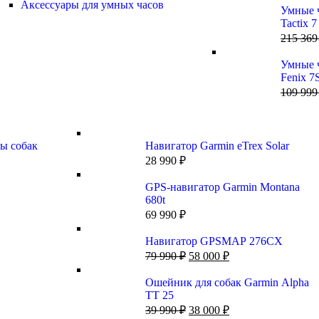
Аксессуары для умных часов
Умные 
Tactix 7 
Edition
215 36
нейлон
ремешк
Умные 
Fenix 7
Solar 42
109 99
золотис
со свет
ремешк
ры собак
Навигатор Garmin eTrex Solar
28 990
₽
GPS-навигатор Garmin Montana
680t
69 990
₽
Навигатор GPSMAP 276CX
79 990
₽
58 000
₽
Ошейник для собак Garmin Alpha
TT 25
39 990
₽
38 000
₽