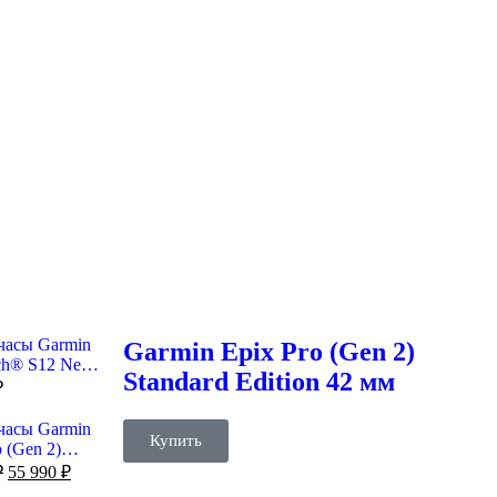
часы Garmin
Garmin Epix Pro (Gen 2)
ch® S12 Neo
Standard Edition 42 мм
₽
часы Garmin
Купить
o (Gen 2)
 Edition 47
₽
55 990
₽
e Grey