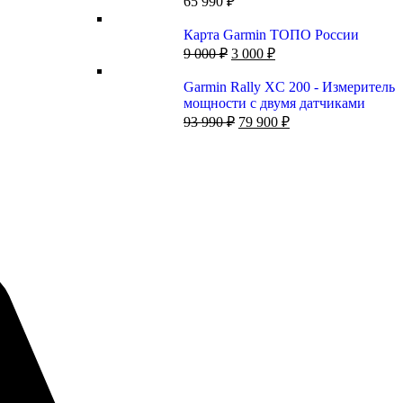
65 990
₽
Карта Garmin ТОПО России
9 000
₽
3 000
₽
Garmin Rally XC 200 - Измеритель
мощности с двумя датчиками
93 990
₽
79 900
₽