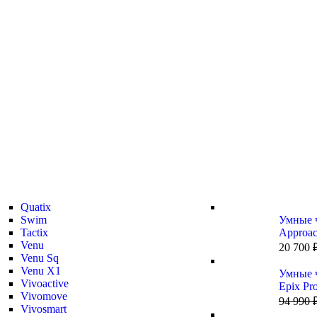
Quatix
Swim
Умные 
Tactix
Approa
Venu
Tropic
20 700
Venu Sq
Venu X1
Умные 
Vivoactive
Epix Pr
Vivomove
Standard
94 990
Vivosmart
mm Slat