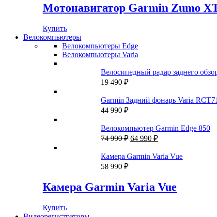
Мотонавигатор Garmin Zumo X
Купить
Велокомпьютеры
Велокомпьютеры Edge
Велокомпьютеры Varia
Велосипедный радар заднего обзо
19 490
₽
Garmin Задний фонарь Varia RCT7
44 990
₽
Велокомпьютер Garmin Edge 850
Первоначальная
Текущая
74 990
₽
64 990
₽
цена
цена:
составляла
64
Камера Garmin Varia Vue
74
990 ₽.
58 990
₽
990 ₽.
Камера Garmin Varia Vue
Купить
Видеорегистраторы