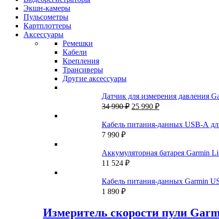
Экшн-камеры
Пульсометры
Картплоттеры
Аксессуары
Ремешки
Кабели
Крепления
Трансиверы
Другие аксессуары
Датчик для измерения давления G
Первоначальная
Текущая
34 990
₽
25 990
₽
цена
цена:
составляла
25
Кабель питания-данных USB-A дл
34
990 ₽.
7 990
₽
990 ₽.
Аккумуляторная батарея Garmin Li-
11 524
₽
Кабель питания-данных Garmin US
1 890
₽
Измеритель скорости пули Garm