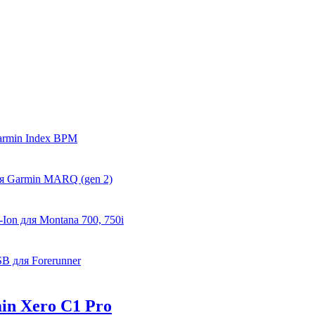
armin Index BPM
я Garmin MARQ (gen 2)
Ion для Montana 700, 750i
B для Forerunner
in Xero C1 Pro