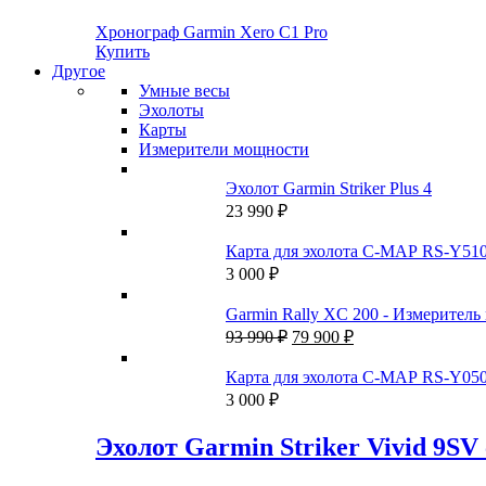
Хронограф Garmin Xero C1 Pro
Купить
Другое
Умные весы
Эхолоты
Карты
Измерители мощности
Эхолот Garmin Striker Plus 4
23 990
₽
Карта для эхолота C-MAP RS-Y51
3 000
₽
Garmin Rally XC 200 - Измеритель
Первоначальная
Текущая
93 990
₽
79 900
₽
цена
цена:
составляла
79
Карта для эхолота C-MAP RS-Y050
93
900 ₽.
3 000
₽
990 ₽.
Эхолот Garmin Striker Vivid 9