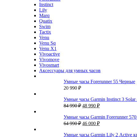
Instinct
Lily
Marq
Quatix
Swim
Tactix
Venu
Venu Sq
Venu X1
Vivoactive
Vivomove
Vivosmart
Аксессуары для умных часов
Умные часы Forerunner 55 Черные
20 990
₽
Умные часы Garmin Instinct 3 Solar
Первоначальная
Текущая
84 990
₽
48 990
₽
цена
цена:
составляла
48
Умные часы Garmin Forerunner 57
84
990 ₽.
Первоначальная
Текущая
64 990
₽
46 000
₽
990 ₽.
цена
цена:
составляла
46
Умные часы Garmin Lily 2 Active