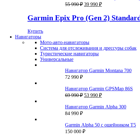
64
000 ₽.
Первоначальная
Текущая
55 990
₽
39 990
₽
990 ₽.
цена
цена:
составляла
39
Garmin Epix Pro (Gen 2) Standard
55
990 ₽.
990 ₽.
Купить
Навигаторы
Мото-авто-навигаторы
Система для отслеживания и дрессуры собак
Туристические навигаторы
Универсальные
Навигатор Garmin Montana 700
72 990
₽
Навигатор Garmin GPSMap 86S
Первоначальная
Текущая
69 990
₽
53 990
₽
цена
цена:
составляла
53
Навигатор Garmin Alpha 300
69
990 ₽.
84 990
₽
990 ₽.
Garmin Alpha 50 с ошейником Т5
150 000
₽