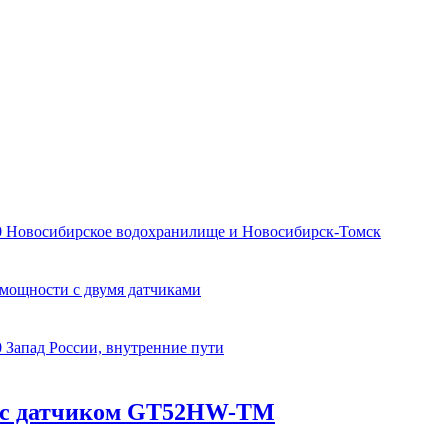
0 Новосибирское водохранилище и Новосибирск-Томск
 мощности с двумя датчиками
 Запад России, внутренние пути
SV с датчиком GT52HW-TM