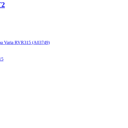
T2
ра Varia RVR315 (A03749)
15