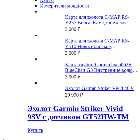
Карты
Измерители мощности
Карта для эхолота C-MAP RS-
Y237 Волга, Кама, Онежское
озеро, и каналы
3 000
₽
Карта для эхолота C-MAP RS-
Y510 Новосибирское
водохранилище и Новосибирск-
3 000
₽
Томск
Карта глубин Garmin hxeu062R
BlueChart G3 Внутренние воды
России
3 000
₽
Эхолот Garmin Striker Vivid 4CV
29 990
₽
Эхолот Garmin Striker Vivid
9SV с датчиком GT52HW-TM
Купить