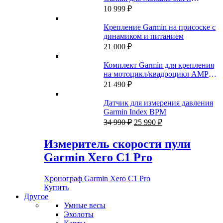
GPSMAP 276Cx
10 999
₽
Крепление Garmin на присоске с
динамиком и питанием
21 000
₽
Комплект Garmin для крепления
на мотоцикл/квадроцикл AMPS с
аудио и кабелем питания
21 490
₽
Датчик для измерения давления
Garmin Index BPM
Первоначальная
Текущая
34 990
₽
25 990
₽
цена
цена:
составляла
25
Измеритель скорости пули
34
990 ₽.
Garmin Xero C1 Pro
990 ₽.
Хронограф Garmin Xero C1 Pro
Купить
Другое
Умные весы
Эхолоты