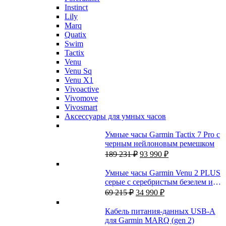
Instinct
Lily
Marq
Quatix
Swim
Tactix
Venu
Venu Sq
Venu X1
Vivoactive
Vivomove
Vivosmart
Аксессуары для умных часов
Умные часы Garmin Tactix 7 Pro с
черным нейлоновым ремешком
Первоначальная
Текущая
189 231
₽
93 990
₽
цена
цена:
составляла
93
Умные часы Garmin Venu 2 PLUS
189
990 ₽.
серые с серебристым безелем и
231 ₽.
Первоначальная
Текущая
силиконовым ремешком
69 215
₽
34 990
₽
цена
цена:
составляла
34
Кабель питания-данных USB-A
69
990 ₽.
для Garmin MARQ (gen 2)