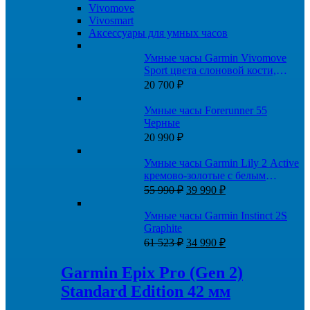
Vivomove
Vivosmart
Аксессуары для умных часов
Умные часы Garmin Vivomove
Sport цвета слоновой кости,
безель цвета персикового золота,
20 700
₽
силиконовый ремешок
Умные часы Forerunner 55
Черные
20 990
₽
Умные часы Garmin Lily 2 Active
кремово-золотые с белым
Первоначальная
Текущая
силиконовым ремешком
55 990
₽
39 990
₽
цена
цена:
составляла
39
Умные часы Garmin Instinct 2S
55
990 ₽.
Graphite
990 ₽.
Первоначальная
Текущая
61 523
₽
34 990
₽
цена
цена:
составляла
34
Garmin Epix Pro (Gen 2)
61
990 ₽.
Standard Edition 42 мм
523 ₽.