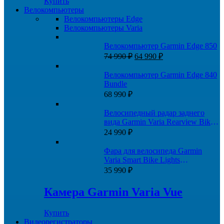
Купить
Велокомпьютеры
Велокомпьютеры Edge
Велокомпьютеры Varia
Велокомпьютер Garmin Edge 850
Первоначальная
Текущая
74 990
₽
64 990
₽
цена
цена:
составляла
64
Велокомпьютер Garmin Edge 840
74
990 ₽.
Bundle
990 ₽.
68 990
₽
Велосипедный радар заднего
вида Garmin Varia Rearview Bike
Radar RTL500
24 990
₽
Фара для велосипеда Garmin
Varia Smart Bike Lights
HL500+TL300
35 990
₽
Камера Garmin Varia Vue
Купить
Видеорегистраторы