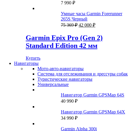
215 ₽.
7 990
₽
Умные часы Garmin Forerunner
265S Черный
Первоначальная
Текущая
75 369
₽
42 000
₽
цена
цена:
составляла
42
Garmin Epix Pro (Gen 2)
75
000 ₽.
Standard Edition 42 мм
369 ₽.
Купить
Навигаторы
Мото-авто-навигаторы
Система для отслеживания и дрессуры собак
Туристические навигаторы
Универсальные
Навигатор Garmin GPSMap 64S
40 990
₽
Навигатор Garmin GPSMap 64X
34 990
₽
Garmin Alpha 300i