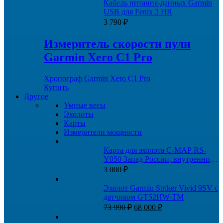
Кабель питания-данных Garmin
USB для Fenix 3 HR
3 790
₽
Измеритель скорости пули
Garmin Xero C1 Pro
Хронограф Garmin Xero C1 Pro
Купить
Другое
Умные весы
Эхолоты
Карты
Измерители мощности
Карта для эхолота C-MAP RS-
Y050 Запад России, внутренние
пути
3 000
₽
Эхолот Garmin Striker Vivid 9SV с
датчиком GT52HW-TM
Первоначальная
Текущая
73 990
₽
68 000
₽
цена
цена: