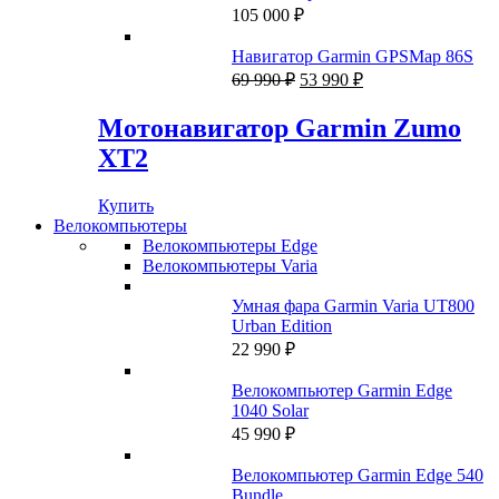
105 000
₽
Навигатор Garmin GPSMap 86S
Первоначальная
Текущая
69 990
₽
53 990
₽
цена
цена:
составляла
53
Мотонавигатор Garmin Zumo
69
990 ₽.
XT2
990 ₽.
Купить
Велокомпьютеры
Велокомпьютеры Edge
Велокомпьютеры Varia
Умная фара Garmin Varia UT800
Urban Edition
22 990
₽
Велокомпьютер Garmin Edge
1040 Solar
45 990
₽
Велокомпьютер Garmin Edge 540
Bundle