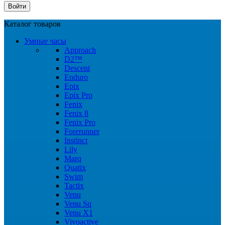
Каталог товаров
Умные часы
Approach
D2™
Descent
Enduro
Epix
Epix Pro
Fenix
Fenix 8
Fenix Pro
Forerunner
Instinct
Lily
Marq
Quatix
Swim
Tactix
Venu
Venu Sq
Venu X1
Vivoactive