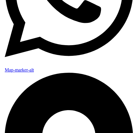
Map-marker-alt