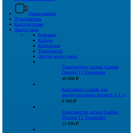
Экшн-камеры
Пульсометры
Картплоттеры
Аксессуары
Ремешки
Кабели
Крепления
Трансиверы
Другие аксессуары
Трансмиттер датчик Garmin
Descent T1 Transmitter
46 800
₽
Контейнер Garmin для
аккумуляторных батарей AA для
Montana 700, 750
8 990
₽
Трансмиттер датчик Garmin
Descent T2 Transmitter
53 990
₽