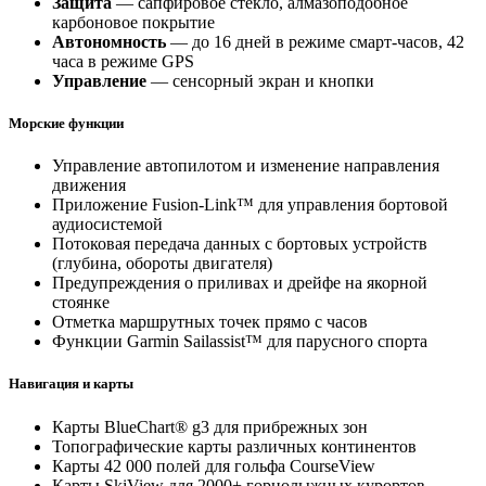
Защита
— сапфировое стекло, алмазоподобное
карбоновое покрытие
Автономность
— до 16 дней в режиме смарт-часов, 42
часа в режиме GPS
Управление
— сенсорный экран и кнопки
Морские функции
Управление автопилотом и изменение направления
движения
Приложение Fusion-Link™ для управления бортовой
аудиосистемой
Потоковая передача данных с бортовых устройств
(глубина, обороты двигателя)
Предупреждения о приливах и дрейфе на якорной
стоянке
Отметка маршрутных точек прямо с часов
Функции Garmin Sailassist™ для парусного спорта
Навигация и карты
Карты BlueChart® g3 для прибрежных зон
Топографические карты различных континентов
Карты 42 000 полей для гольфа CourseView
Карты SkiView для 2000+ горнолыжных курортов