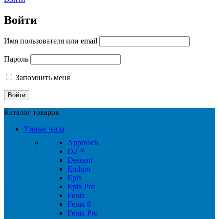
Войти
Имя пользователя или email
Пароль
Запомнить меня
Каталог товаров
Умные часы
Approach
D2™
Descent
Enduro
Epix
Epix Pro
Fenix
Fenix 8
Fenix Pro