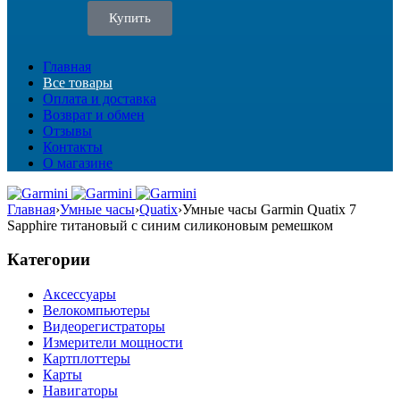
Купить
Главная
Все товары
Оплата и доставка
Возврат и обмен
Отзывы
Контакты
О магазине
Главная
›
Умные часы
›
Quatix
›
Умные часы Garmin Quatix 7
Sapphire титановый с синим силиконовым ремешком
Категории
Аксессуары
Велокомпьютеры
Видеорегистраторы
Измерители мощности
Картплоттеры
Карты
Навигаторы