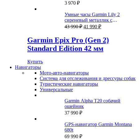
990 ₽.
3 970
₽
Умные часы Garmin Lily 2
сиреневый металлик с
Первоначальная
Текущая
сиреневым силиконовым
43 990
₽
41 990
₽
цена
цена:
ремешком
составляла
41
Garmin Epix Pro (Gen 2)
43
990 ₽.
Standard Edition 42 мм
990 ₽.
Купить
Навигаторы
Мото-авто-навигаторы
Система для отслеживания и дрессуры собак
Туристические навигаторы
Универсальные
Garmin Alpha T20 собачий
ошейник
37 990
₽
GPS-навигатор Garmin Montana
680t
69 990
₽