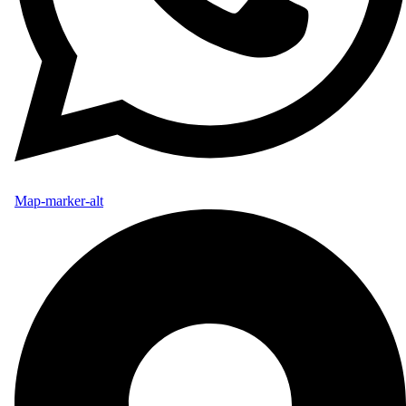
Map-marker-alt