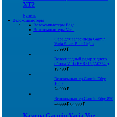
XT2
Купить
Велокомпьютеры
Велокомпьютеры Edge
Велокомпьютеры Varia
Фара для велосипеда Garmin
Varia Smart Bike Lights
HL500+TL300
35 990
₽
Велосипедный радар заднего
обзора Varia RVR315 (A03749)
19 490
₽
Велокомпьютер Garmin Edge
1050
74 990
₽
Велокомпьютер Garmin Edge 850
Первоначальная
Текущая
74 990
₽
64 990
₽
цена
цена:
составляла
64
Камера Garmin Varia Vue