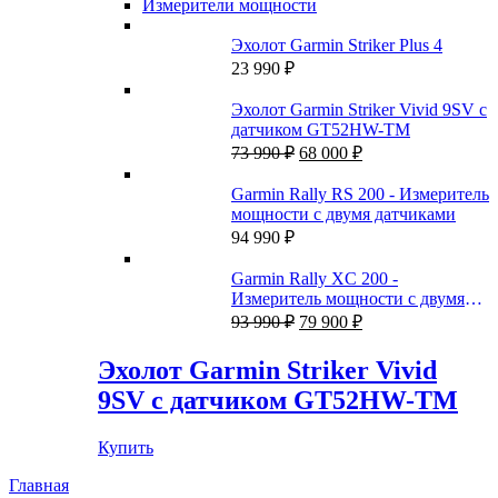
Измерители мощности
Эхолот Garmin Striker Plus 4
23 990
₽
Эхолот Garmin Striker Vivid 9SV с
датчиком GT52HW-TM
Первоначальная
Текущая
73 990
₽
68 000
₽
цена
цена:
составляла
68
Garmin Rally RS 200 - Измеритель
73
000 ₽.
мощности с двумя датчиками
990 ₽.
94 990
₽
Garmin Rally XC 200 -
Измеритель мощности с двумя
Первоначальная
Текущая
датчиками
93 990
₽
79 900
₽
цена
цена:
составляла
79
Эхолот Garmin Striker Vivid
93
900 ₽.
9SV с датчиком GT52HW-TM
990 ₽.
Купить
Главная