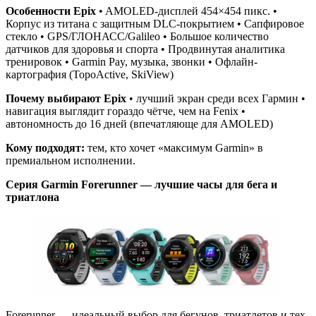
Особенности Epix
• AMOLED-дисплей 454×454 пикс. •
Корпус из титана с защитным DLC-покрытием • Сапфировое
стекло • GPS/ГЛОНАСС/Galileo • Большое количество
датчиков для здоровья и спорта • Продвинутая аналитика
тренировок • Garmin Pay, музыка, звонки • Офлайн-
картография (TopoActive, SkiView)
Почему выбирают Epix
• лучший экран среди всех Гармин •
навигация выглядит гораздо чётче, чем на Fenix •
автономность до 16 дней (впечатляюще для AMOLED)
Кому подходят:
тем, кто хочет «максимум Garmin» в
премиальном исполнении.
Серия Garmin Forerunner — лучшие часы для бега и
триатлона
Forerunner — идеальный выбор для бегунов, триатлетов и тех,