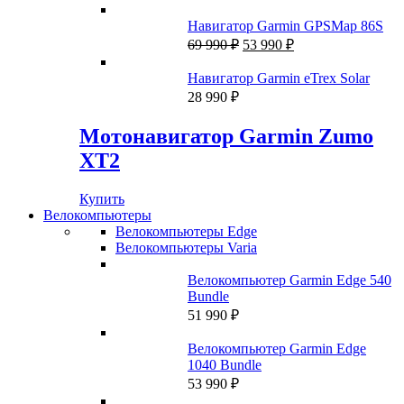
Навигатор Garmin GPSMap 86S
Первоначальная
Текущая
69 990
₽
53 990
₽
цена
цена:
составляла
53
Навигатор Garmin eTrex Solar
69
990 ₽.
28 990
₽
990 ₽.
Мотонавигатор Garmin Zumo
XT2
Купить
Велокомпьютеры
Велокомпьютеры Edge
Велокомпьютеры Varia
Велокомпьютер Garmin Edge 540
Bundle
51 990
₽
Велокомпьютер Garmin Edge
1040 Bundle
53 990
₽