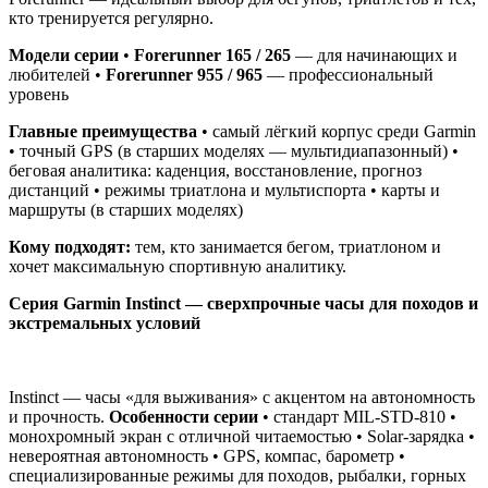
кто тренируется регулярно.
Модели серии
•
Forerunner 165 / 265
— для начинающих и
любителей •
Forerunner 955 / 965
— профессиональный
уровень
Главные преимущества
• самый лёгкий корпус среди Garmin
• точный GPS (в старших моделях — мультидиапазонный) •
беговая аналитика: каденция, восстановление, прогноз
дистанций • режимы триатлона и мультиспорта • карты и
маршруты (в старших моделях)
Кому подходят:
тем, кто занимается бегом, триатлоном и
хочет максимальную спортивную аналитику.
Серия Garmin Instinct — сверхпрочные часы для походов и
экстремальных условий
Instinct — часы «для выживания» с акцентом на автономность
и прочность.
Особенности серии
• стандарт MIL-STD-810 •
монохромный экран с отличной читаемостью • Solar-зарядка •
невероятная автономность • GPS, компас, барометр •
специализированные режимы для походов, рыбалки, горных