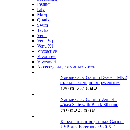
Instinct
Lily
Marq
Quatix
Swim
Tactix
Venu
Venu Sq
Venu X1
Vivoactive
Vivomove
Vivosmart
Аксессуары для умных часов
Умные часы Garmin Descent MK2
стальные с черным ремешком
Первоначальная
Текущая
125 990
₽
81 894
₽
цена
цена:
составляла
81
Умные часы Garmin Venu 4 -
125
894 ₽.
45мм Slate with Black Silicone
990 ₽.
Первоначальная
Текущая
Band
79 990
₽
42 000
₽
цена
цена:
составляла
42
Кабель питания-данных Garmin
79
000 ₽.
USB для Forerunner 920 XT