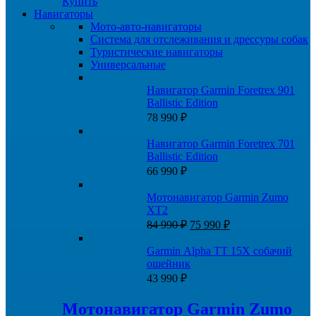
Купить
Навигаторы
Мото-авто-навигаторы
Система для отслеживания и дрессуры собак
Туристические навигаторы
Универсальные
Навигатор Garmin Foretrex 901
Ballistic Edition
78 990
₽
Навигатор Garmin Foretrex 701
Ballistic Edition
66 990
₽
Мотонавигатор Garmin Zumo
XT2
Первоначальная
Текущая
84 990
₽
75 990
₽
цена
цена:
составляла
75
Garmin Alpha TT 15X собачий
84
990 ₽.
ошейник
990 ₽.
43 990
₽
Мотонавигатор Garmin Zumo