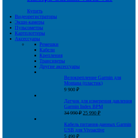
74
990 ₽.
990 ₽.
Купить
Видеорегистраторы
Экшн-камеры
Пульсометры
Картплоттеры
Аксессуары
Ремешки
Кабели
Крепления
Трансиверы
Другие аксессуары
Велокрепление Garmin для
Montana (пластик)
9 900
₽
Датчик для измерения давления
Garmin Index BPM
Первоначальная
Текущая
34 990
₽
25 990
₽
цена
цена:
составляла
25
Кабель питания-данных Garmin
34
990 ₽.
USB для Vivoactive
990 ₽.
5 490
₽