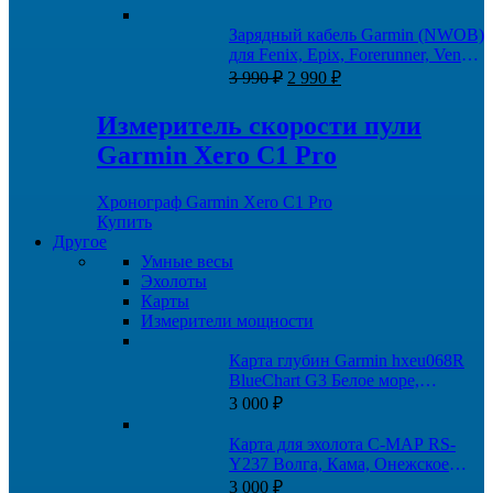
Зарядный кабель Garmin (NWOB)
для Fenix, Epix, Forerunner, Venu,
Первоначальная
Текущая
Tactix
3 990
₽
2 990
₽
цена
цена:
составляла
2
Измеритель скорости пули
3
990 ₽.
Garmin Xero C1 Pro
990 ₽.
Хронограф Garmin Xero C1 Pro
Купить
Другое
Умные весы
Эхолоты
Карты
Измерители мощности
Карта глубин Garmin hxeu068R
BlueChart G3 Белое море,
Баренцево море
3 000
₽
Карта для эхолота C-MAP RS-
Y237 Волга, Кама, Онежское
озеро, и каналы
3 000
₽