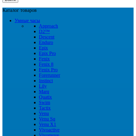
Каталог товаров
Умные часы
Approach
D2™
Descent
Enduro
Epix
Epix Pro
Fenix
Fenix 8
Fenix Pro
Forerunner
Instinct
Lily
Marq
Quatix
Swim
Tactix
Venu
Venu Sq
Venu X1
Vivoactive
Vivomove