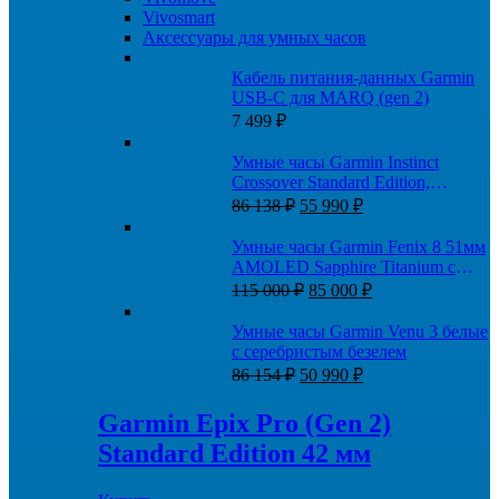
Vivosmart
Аксессуары для умных часов
Кабель питания-данных Garmin
USB-C для MARQ (gen 2)
7 499
₽
Умные часы Garmin Instinct
Crossover Standard Edition,
Первоначальная
Текущая
Черный
86 138
₽
55 990
₽
цена
цена:
составляла
55
Умные часы Garmin Fenix 8 51мм
86
990 ₽.
AMOLED Sapphire Titanium с
138 ₽.
Первоначальная
Текущая
ремешком Spark Orange/Graphite
115 000
₽
85 000
₽
цена
цена:
составляла
85
Умные часы Garmin Venu 3 белые
115
000 ₽.
с серебристым безелем
000 ₽.
Первоначальная
Текущая
86 154
₽
50 990
₽
цена
цена:
составляла
50
Garmin Epix Pro (Gen 2)
86
990 ₽.
Standard Edition 42 мм
154 ₽.