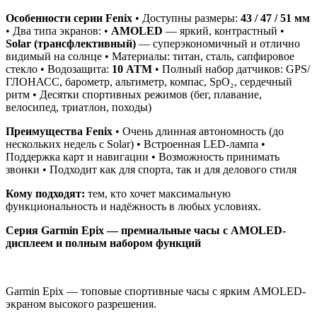
Особенности серии Fenix
• Доступны размеры:
43 / 47 / 51 мм
• Два типа экранов: •
AMOLED
— яркий, контрастный •
Solar (трансфлективный)
— суперэкономичный и отлично
видимый на солнце • Материалы: титан, сталь, сапфировое
стекло • Водозащита:
10 ATM
• Полный набор датчиков: GPS/
ГЛОНАСС, барометр, альтиметр, компас, SpO₂, сердечный
ритм • Десятки спортивных режимов (бег, плавание,
велосипед, триатлон, походы)
Преимущества Fenix
• Очень длинная автономность (до
нескольких недель с Solar) • Встроенная LED-лампа •
Поддержка карт и навигации • Возможность принимать
звонки • Подходит как для спорта, так и для делового стиля
Кому подходят:
тем, кто хочет максимальную
функциональность и надёжность в любых условиях.
Серия Garmin Epix — премиальные часы с AMOLED-
дисплеем и полным набором функций
Garmin Epix — топовые спортивные часы с ярким AMOLED-
экраном высокого разрешения.