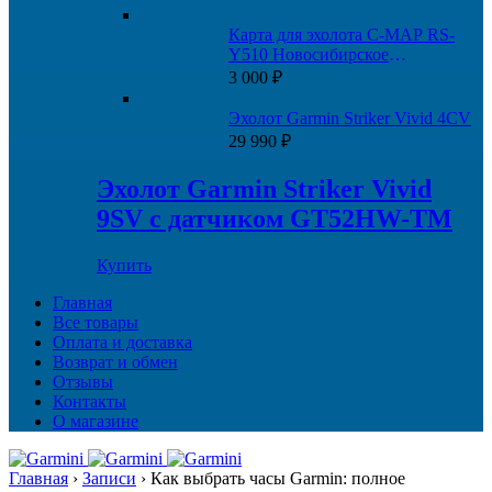
Карта для эхолота C-MAP RS-
Y510 Новосибирское
водохранилище и Новосибирск-
3 000
₽
Томск
Эхолот Garmin Striker Vivid 4CV
29 990
₽
Эхолот Garmin Striker Vivid
9SV с датчиком GT52HW-TM
Купить
Главная
Все товары
Оплата и доставка
Возврат и обмен
Отзывы
Контакты
О магазине
Главная
›
Записи
›
Как выбрать часы Garmin: полное