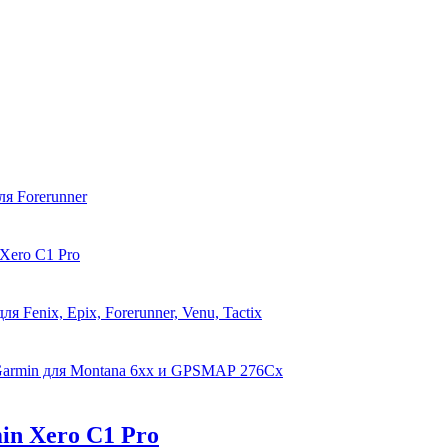
я Forerunner
Xero C1 Pro
 Fenix, Epix, Forerunner, Venu, Tactix
Garmin для Montana 6xx и GPSMAP 276Cx
in Xero C1 Pro