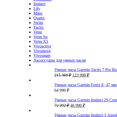
Instinct
Lily
Marq
Quatix
Swim
Tactix
Venu
Venu Sq
Venu X1
Vivoactive
Vivomove
Vivosmart
Аксессуары для умных часов
Умные часы Garmin Tactix 7 Pro Ba
Первоначальная
Текущая
215 369
₽
123 990
₽
цена
цена:
составляла
123
Умные часы Garmin Fenix E, 47 мм St
215
990 ₽.
64 990
₽
369 ₽.
Умные часы Garmin Instinct 2S Се
Первоначальная
Текущая
72 292
₽
46 990
₽
цена
цена:
составляла
46
Умные часы Garmin Instinct 3 Amole