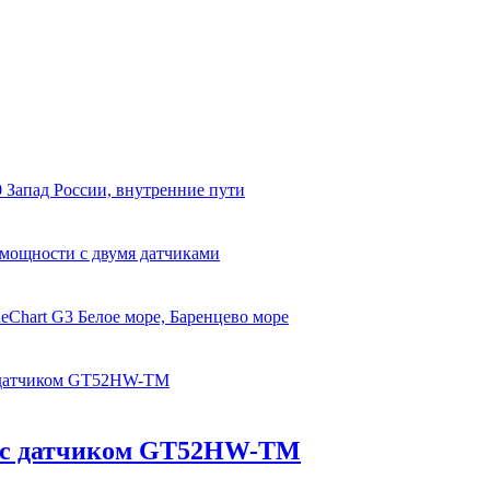
 Запад России, внутренние пути
 мощности с двумя датчиками
eChart G3 Белое море, Баренцево море
 с датчиком GT52HW-TM
SV с датчиком GT52HW-TM