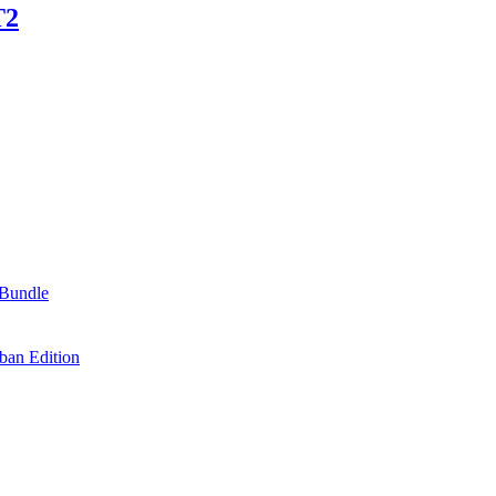
T2
Bundle
an Edition