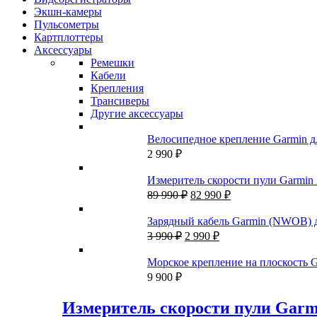
Экшн-камеры
Пульсометры
Картплоттеры
Аксессуары
Ремешки
Кабели
Крепления
Трансиверы
Другие аксессуары
Велосипедное крепление Garmin дл
2 990
₽
Измеритель скорости пули Garmin 
Первоначальная
Текущая
89 990
₽
82 990
₽
цена
цена:
составляла
82
Зарядный кабель Garmin (NWOB) для
89
990 ₽.
Первоначальная
Текущая
3 990
₽
2 990
₽
990 ₽.
цена
цена:
составляла
2
Морское крепление на плоскость 
3
990 ₽.
9 900
₽
990 ₽.
Измеритель скорости пули Garm