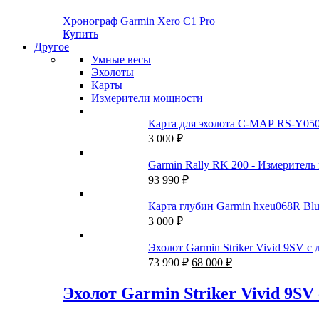
Хронограф Garmin Xero C1 Pro
Купить
Другое
Умные весы
Эхолоты
Карты
Измерители мощности
Карта для эхолота C-MAP RS-Y050
3 000
₽
Garmin Rally RK 200 - Измеритель
93 990
₽
Карта глубин Garmin hxeu068R Blu
3 000
₽
Эхолот Garmin Striker Vivid 9SV
Первоначальная
Текущая
73 990
₽
68 000
₽
цена
цена:
составляла
68
Эхолот Garmin Striker Vivid 9
73
000 ₽.
990 ₽.