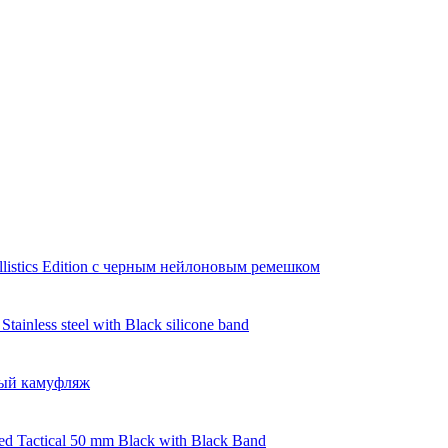
llistics Edition с черным нейлоновым ремешком
ainless steel with Black silicone band
рый камуфляж
d Tactical 50 mm Black with Black Band