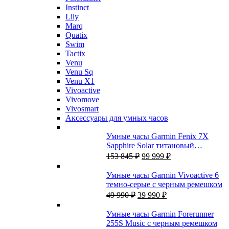
Instinct
Lily
Marq
Quatix
Swim
Tactix
Venu
Venu Sq
Venu X1
Vivoactive
Vivomove
Vivosmart
Аксессуары для умных часов
Умные часы Garmin Fenix 7X
Sapphire Solar титановый
Первоначальная
Текущая
угольно-серый DLC с угольно-
153 845
₽
99 999
₽
цена
цена:
серым титановым DLC
составляла
99
браслетом
Умные часы Garmin Vivoactive 6
153
999 ₽.
темно-серые с черным ремешком
845 ₽.
Первоначальная
Текущая
49 990
₽
39 990
₽
цена
цена:
составляла
39
Умные часы Garmin Forerunner
49
990 ₽.
255S Music с черным ремешком