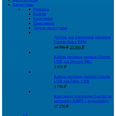
Аксессуары
Ремешки
Кабели
Крепления
Трансиверы
Другие аксессуары
Датчик для измерения давления
Garmin Index BPM
Первоначальная
Текущая
34 990
₽
25 990
₽
цена
цена:
составляла
25
Кабель питания-данных Garmin
34
990 ₽.
USB для Descent Mk1
990 ₽.
3 970
₽
Кабель питания-данных Garmin
USB для Fenix 3 HR
3 790
₽
Крепление усиленное Garmin на
мотоцикл AMPS с аудио/кабелем
питания
17 250
₽