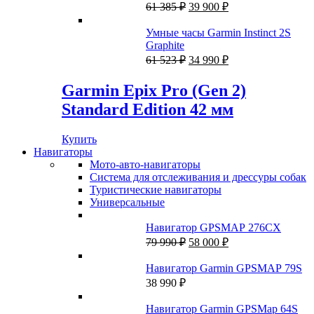
990 ₽.
Первоначальная
Текущая
61 385
₽
39 900
₽
цена
цена:
составляла
39
Умные часы Garmin Instinct 2S
61
900 ₽.
Graphite
385 ₽.
Первоначальная
Текущая
61 523
₽
34 990
₽
цена
цена:
составляла
34
Garmin Epix Pro (Gen 2)
61
990 ₽.
Standard Edition 42 мм
523 ₽.
Купить
Навигаторы
Мото-авто-навигаторы
Система для отслеживания и дрессуры собак
Туристические навигаторы
Универсальные
Навигатор GPSMAP 276CX
Первоначальная
Текущая
79 990
₽
58 000
₽
цена
цена:
составляла
58
Навигатор Garmin GPSMAP 79S
79
000 ₽.
38 990
₽
990 ₽.
Навигатор Garmin GPSMap 64S