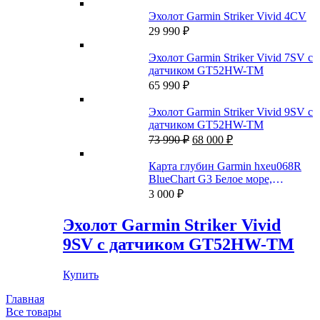
Эхолот Garmin Striker Vivid 4CV
29 990
₽
Эхолот Garmin Striker Vivid 7SV с
датчиком GT52HW-TM
65 990
₽
Эхолот Garmin Striker Vivid 9SV с
датчиком GT52HW-TM
Первоначальная
Текущая
73 990
₽
68 000
₽
цена
цена:
составляла
68
Карта глубин Garmin hxeu068R
73
000 ₽.
BlueChart G3 Белое море,
990 ₽.
Баренцево море
3 000
₽
Эхолот Garmin Striker Vivid
9SV с датчиком GT52HW-TM
Купить
Главная
Все товары