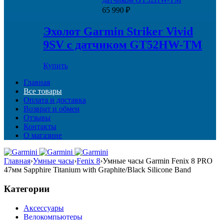
990 ₽.
65 990
₽
Эхолот Garmin Striker Vivid
9SV с датчиком GT52HW-TM
Купить
Главная
Все товары
Оплата и доставка
Возврат и обмен
Отзывы
Контакты
О магазине
Главная
›
Умные часы
›
Fenix 8
›
Умные часы Garmin Fenix 8 PRO
47мм Sapphire Titanium with Graphite/Black Silicone Band
Категории
Аксессуары
Велокомпьютеры