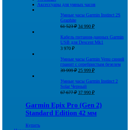
Аксессуары для умных часов
Умные часы Garmin Instinct 2S
Graphite
Первоначальная
Текущая
61 523
₽
34 990
₽
цена
цена:
составляла
34
Кабель питания-данных Garmin
61
990 ₽.
USB для Descent Mk1
523 ₽.
3 970
₽
Умные часы Garmin Venu синий
гранит с серебристым безелем
Первоначальная
Текущая
39 999
₽
25 999
₽
цена
цена:
составляла
25
Умные часы Garmin Instinct 2
39
999 ₽.
Solar Черный
999 ₽.
Первоначальная
Текущая
67 677
₽
37 990
₽
цена
цена:
составляла
37
Garmin Epix Pro (Gen 2)
67
990 ₽.
Standard Edition 42 мм
677 ₽.
Купить