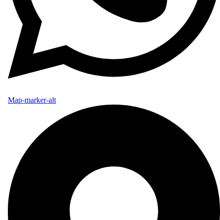
Map-marker-alt