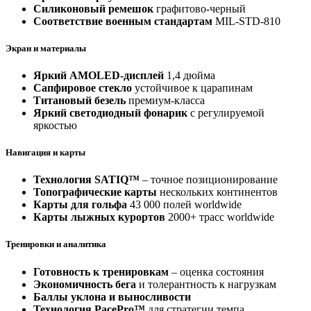
Силиконовый ремешок
графитово-черный
Соответствие военным стандартам
MIL-STD-810
Экран и материалы
Яркий AMOLED-дисплей
1,4 дюйма
Сапфировое стекло
устойчивое к царапинам
Титановый безель
премиум-класса
Яркий светодиодный фонарик
с регулируемой
яркостью
Навигация и карты
Технология SATIQ™
– точное позиционирование
Топографические карты
нескольких континентов
Карты для гольфа
43 000 полей worldwide
Карты лыжных курортов
2000+ трасс worldwide
Тренировки и аналитика
Готовность к тренировкам
– оценка состояния
Экономичность бега
и толерантность к нагрузкам
Баллы уклона и выносливости
Технология PacePro™
для стратегии темпа