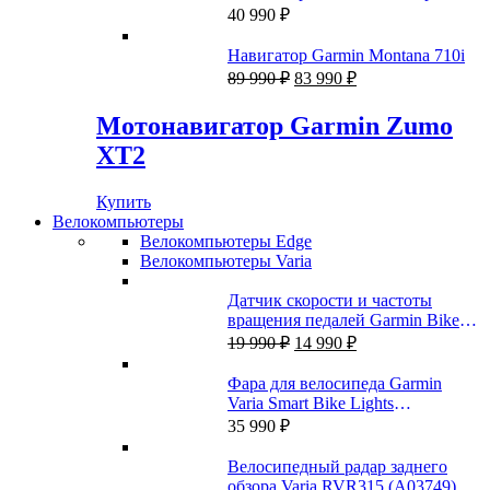
40 990
₽
Навигатор Garmin Montana 710i
Первоначальная
Текущая
89 990
₽
83 990
₽
цена
цена:
составляла
83
Мотонавигатор Garmin Zumo
89
990 ₽.
XT2
990 ₽.
Купить
Велокомпьютеры
Велокомпьютеры Edge
Велокомпьютеры Varia
Датчик скорости и частоты
вращения педалей Garmin Bike
Первоначальная
Текущая
Speed Sensor 2 и Cadence Sensor 2
19 990
₽
14 990
₽
цена
цена:
составляла
14
Фара для велосипеда Garmin
19
990 ₽.
Varia Smart Bike Lights
990 ₽.
HL500+TL300
35 990
₽
Велосипедный радар заднего
обзора Varia RVR315 (A03749)