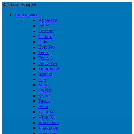
Каталог товаров
Умные часы
Approach
D2™
Descent
Enduro
Epix
Epix Pro
Fenix
Fenix 8
Fenix Pro
Forerunner
Instinct
Lily
Marq
Quatix
Swim
Tactix
Venu
Venu Sq
Venu X1
Vivoactive
Vivomove
Vivosmart