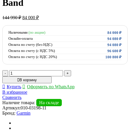
Band
Первоначальная
Текущая
144 990
₽
84 000
₽
цена
цена:
составляла
84
144
Наличными
(по акции)
000 ₽.
84 000
₽
990 ₽.
Онлайн-оплата
94 080
₽
Оплата по счету (без НДС)
94 080
₽
Оплата по счету (с НДС 5%)
96 600
₽
Оплата по счету (с НДС 20%)
100 800
₽
Количество
товара
В корзину
Умные
Купить
Оформить по WhatsApp
часы
В избранное
Garmin
Сравнить
Fenix
Наличие товара:
На складе
8
Артикул:
010-03198-11
PRO
Бренд:
Garmin
47мм
Sapphire
Titanium
with