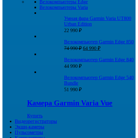
Велокомпьютеры Edge
Велокомпьютеры Varia
Умная фара Garmin Varia UT800
Urban Edition
22 990
₽
Велокомпьютер Garmin Edge 850
Первоначальная
Текущая
74 990
₽
64 990
₽
цена
цена:
составляла
64
Велокомпьютер Garmin Edge 840
74
990 ₽.
44 990
₽
990 ₽.
Велокомпьютер Garmin Edge 540
Bundle
51 990
₽
Камера Garmin Varia Vue
Купить
Видеорегистраторы
Экшн-камеры
Пульсометры
Картплоттеры