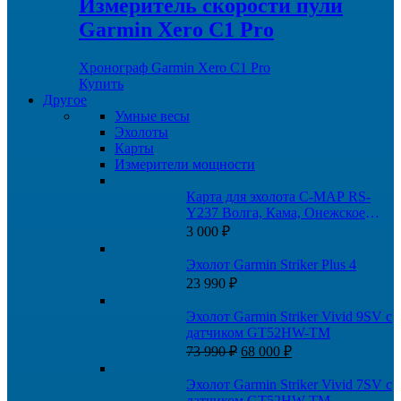
Измеритель скорости пули
Garmin Xero C1 Pro
Хронограф Garmin Xero C1 Pro
Купить
Другое
Умные весы
Эхолоты
Карты
Измерители мощности
Карта для эхолота C-MAP RS-
Y237 Волга, Кама, Онежское
озеро, и каналы
3 000
₽
Эхолот Garmin Striker Plus 4
23 990
₽
Эхолот Garmin Striker Vivid 9SV с
датчиком GT52HW-TM
Первоначальная
Текущая
73 990
₽
68 000
₽
цена
цена:
составляла
68
Эхолот Garmin Striker Vivid 7SV с
73
000 ₽.
датчиком GT52HW-TM