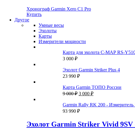
Хронограф Garmin Xero C1 Pro
Купить
Другое
Умные весы
Эхолоты
Карты
Измерители мощности
Карта для эхолота C-MAP RS-Y51
3 000
₽
Эхолот Garmin Striker Plus 4
23 990
₽
Карта Garmin ТОПО России
Первоначальная
Текущая
9 000
₽
3 000
₽
цена
цена:
составляла
3
Garmin Rally RK 200 - Измеритель
9
000 ₽.
93 990
₽
000 ₽.
Эхолот Garmin Striker Vivid 9