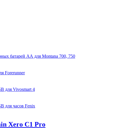
рных батарей AA для Montana 700, 750
я Forerunner
B для Vivosmart 4
B для часов Fenix
in Xero C1 Pro