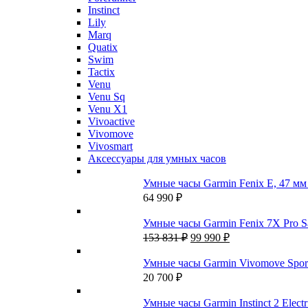
Instinct
Lily
Marq
Quatix
Swim
Tactix
Venu
Venu Sq
Venu X1
Vivoactive
Vivomove
Vivosmart
Аксессуары для умных часов
Умные часы Garmin Fenix E, 47 мм St
64 990
₽
Умные часы Garmin Fenix 7X Pro S
Первоначальная
Текущая
153 831
₽
99 990
₽
цена
цена:
составляла
99
Умные часы Garmin Vivomove Spor
153
990 ₽.
20 700
₽
831 ₽.
Умные часы Garmin Instinct 2 Electr