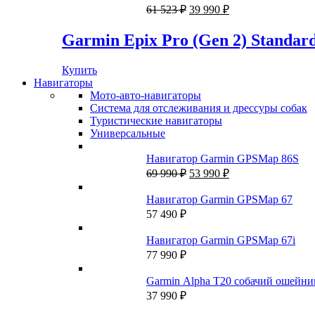
Первоначальная
Текущая
61 523
₽
39 990
₽
цена
цена:
составляла
39
Garmin Epix Pro (Gen 2) Standard
61
990 ₽.
523 ₽.
Купить
Навигаторы
Мото-авто-навигаторы
Система для отслеживания и дрессуры собак
Туристические навигаторы
Универсальные
Навигатор Garmin GPSMap 86S
Первоначальная
Текущая
69 990
₽
53 990
₽
цена
цена:
составляла
53
Навигатор Garmin GPSMap 67
69
990 ₽.
57 490
₽
990 ₽.
Навигатор Garmin GPSMap 67i
77 990
₽
Garmin Alpha T20 собачий ошейни
37 990
₽