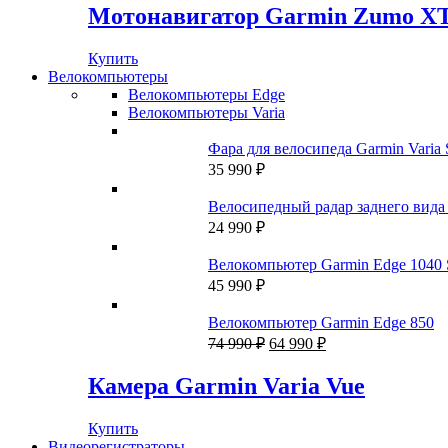
Мотонавигатор Garmin Zumo X
Купить
Велокомпьютеры
Велокомпьютеры Edge
Велокомпьютеры Varia
Фара для велосипеда Garmin Varia
35 990
₽
Велосипедный радар заднего вида 
24 990
₽
Велокомпьютер Garmin Edge 1040 
45 990
₽
Велокомпьютер Garmin Edge 850
Первоначальная
Текущая
74 990
₽
64 990
₽
цена
цена:
составляла
64
Камера Garmin Varia Vue
74
990 ₽.
990 ₽.
Купить
Видеорегистраторы