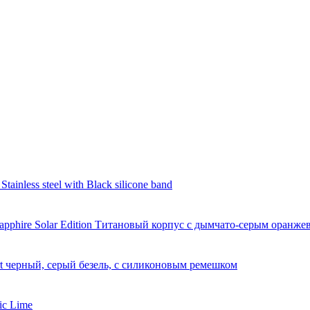
ainless steel with Black silicone band
apphire Solar Edition Титановый корпус с дымчато-серым оранж
t черный, серый безель, с силиконовым ремешком
ic Lime