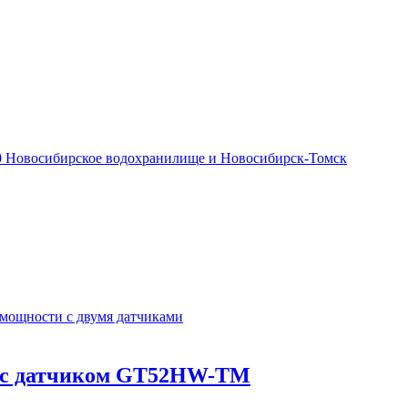
0 Новосибирское водохранилище и Новосибирск-Томск
 мощности с двумя датчиками
SV с датчиком GT52HW-TM