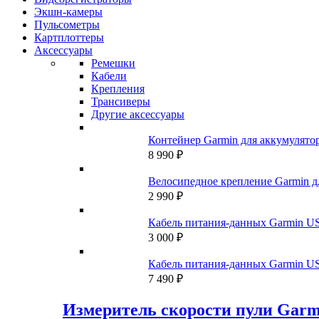
Экшн-камеры
Пульсометры
Картплоттеры
Аксессуары
Ремешки
Кабели
Крепления
Трансиверы
Другие аксессуары
Контейнер Garmin для аккумулято
8 990
₽
Велосипедное крепление Garmin дл
2 990
₽
Кабель питания-данных Garmin US
3 000
₽
Кабель питания-данных Garmin US
7 490
₽
Измеритель скорости пули Garm